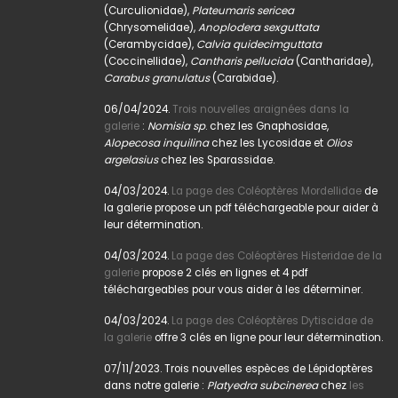
(Curculionidae),
Plateumaris sericea
(Chrysomelidae),
Anoplodera sexguttata
(Cerambycidae),
Calvia quidecimguttata
(Coccinellidae),
Cantharis pellucida
(Cantharidae),
Carabus granulatus
(Carabidae).
06/04/2024.
Trois nouvelles araignées dans la
galerie
:
Nomisia sp
. chez les Gnaphosidae,
Alopecosa inquilina
chez les Lycosidae et
Olios
argelasius
chez les Sparassidae.
04/03/2024.
La page des Coléoptères Mordellidae
de
la galerie propose un pdf téléchargeable pour aider à
leur détermination.
04/03/2024.
La page des Coléoptères Histeridae de la
galerie
propose 2 clés en lignes et 4 pdf
téléchargeables pour vous aider à les déterminer.
04/03/2024.
La page des Coléoptères Dytiscidae de
la galerie
offre 3 clés en ligne pour leur détermination.
07/11/2023. Trois nouvelles espèces de Lépidoptères
dans notre galerie :
Platyedra subcinerea
chez
les