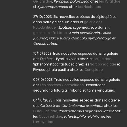
Gelichiidae
,
Pempelia palumbella
chez
les Pyralidae
et
Xylocampa areola
chez
les Noctuidae.
27/10/2023. Six nouvelles espèces de Lépidoptères
dans notre galerie. Un dans la
galerie des
Notodontidae
:
Spatalia argentina,
et 5 dans
la
galerie des Erebidae
:
Arctia testudinaria, Odice
jucunda, Odice suava, Catocala nymphogoga et
Ocneria rubea
.
15/10/2023. trois nouvelles espèces dans la galerie
des Diptères : Pyrellia vivida chez les
Muscidae,
Sphenometopa fastuosa chez les
Sarcophagidae
et
Physocephala pusilla chez les
Conopidae.
09/10/2023. Trois nouvelles espèces dans la galerie
des
Lépidoptères Geometridae
: Peribatodes
secundaria, Isturgia limbaria et Itame vincularia.
04/10/2023. Trois nouvelles espèces dans la galerie
des Coléoptères.
Coniocleonus excoriatus
chez les
Curculionidae
,
Parexochomus nigromaculatus
chez
les
Coccinellidae
, et
Nyctophila reichii
chez les
Lampyridae
.