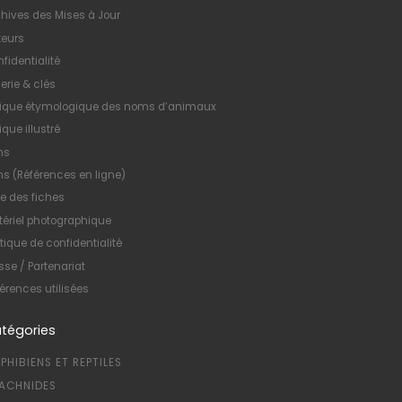
hives des Mises à Jour
teurs
fidentialité
erie & clés
xique étymologique des noms d’animaux
ique illustré
ns
ns (Références en ligne)
te des fiches
ériel photographique
itique de confidentialité
sse / Partenariat
érences utilisées
tégories
PHIBIENS ET REPTILES
ACHNIDES