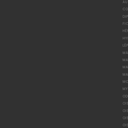
AU
CO
DI
FI
HÉ
HY
LÉ
MA
MA
MA
MA
MO
MY
OD
OI
OI
OI
OI