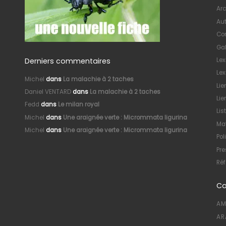
Arc
Au
Con
Gal
Derniers commentaires
Le
Lex
Michel
dans
La malachie à 2 taches
Lie
Daniel VENTARD
dans
La malachie à 2 taches
Lie
Fedd
dans
Le milan royal
Lis
Michel
dans
Une araignée verte : Micrommata ligurina
Mat
Michel
dans
Une araignée verte : Micrommata ligurina
Pol
Pre
Réf
Ca
AM
AR