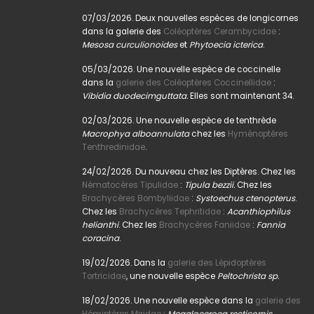
07/03/2026. Deux nouvelles espèces de longicornes
dans la galerie des
Coléoptères Cerambycidae
:
Mesosa curculionoides
et
Phytoecia icterica
.
05/03/2026. Une nouvelle espèce de coccinelle
dans la
galerie des Coléoptères Coccinellidae
:
Vibidia duodecimguttata.
Elles sont maintenant 34.
02/03/2026. Une nouvelle espèce de tenthrède
Macrophya alboannulata
chez les
Hyménoptères
Tenthredinidae
.
24/02/2026. Du nouveau chez les Diptères. Chez les
Nématocères Tipulidae
:
Tipula bezzii.
Chez les
Brachycères Bombyliidae
:
Systoechus ctenopterus
.
Chez les
Brachycères Tephritidae
:
Acanthiophilus
helianthi
. Chez les
Brachycères Faniidae
:
Fannia
coracina
.
19/02/2026. Dans la
galerie des Lépidoptères
Tortricidae
, une nouvelle espèce
Peltochrista sp.
18/02/2026. Une nouvelle espèce dans la
galerie des
Hémiptères Miridae
:
Megaloceroea recticornis.