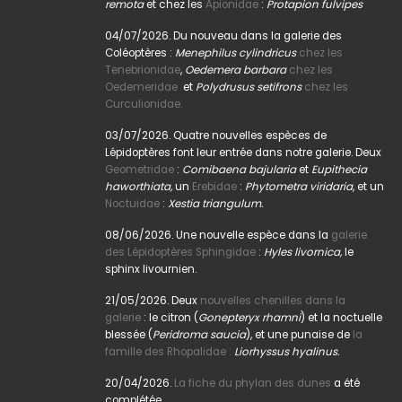
remota
et chez les
Apionidae
:
Protapion fulvipes
04/07/2026. Du nouveau dans la galerie des
Coléoptères :
Menephilus cylindricus
chez les
Tenebrionidae
,
Oedemera barbara
chez les
Oedemeridae
et
Polydrusus setifrons
chez les
Curculionidae.
03/07/2026. Quatre nouvelles espèces de
Lépidoptères font leur entrée dans notre galerie. Deux
Geometridae
:
Comibaena bajularia
et
Eupithecia
haworthiata,
un
Erebidae
:
Phytometra viridaria
, et un
Noctuidae
:
Xestia triangulum.
08/06/2026. Une nouvelle espèce dans la
galerie
des Lépidoptères Sphingidae
:
Hyles livornica,
le
sphinx livournien.
21/05/2026. Deux
nouvelles chenilles dans la
galerie
: le citron (
Gonepteryx rhamni
) et la noctuelle
blessée (
Peridroma saucia
), et une punaise de
la
famille des Rhopalidae :
Liorhyssus hyalinus.
20/04/2026.
La fiche du phylan des dunes
a été
complétée.