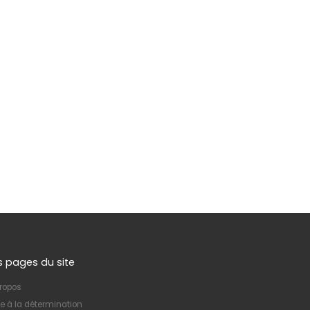
s pages du site
ropos
e à la détermination