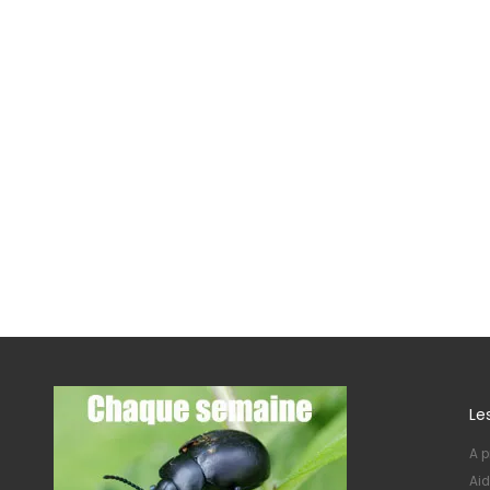
Le
A p
Aid