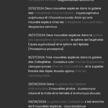
21/10/2024. Deux nouvelles espèces dans la galerie
des
Coléoptères Chrysomelidae
:
Cryptocephalus
sulphureus
et
Chrysolina lucida
. Ainsi qu’une
nouvelle espèce chez les
Coléoptères Curculionidae
:
Naupactus cervinus.
26/07/2024. Deux nouvelles espèces dans la
galerie
des Lépidoptères Sphingidae
: le sphinx de l’euphorbe
(
Hyles euphorbiae
) et le sphinx de l’épilobe
(
Proserpinus proserpina
).
16/07/2024. Trois nouvelles espèces dans la galerie
des Coléoptères :
Coraebus rubi
chez les Buprestidae,
Oenopia lyncea
chez les Coccinellidae,
et la superbe
Rosalie des Alpes
Rosalia alpina
chez les
Cerambycidae.
29/06/2024. Dans
la galerie des Diptères
Anthomyidae,
3 nouvelles photos :
Eustalomyia
hilaris
et le mâle et la femelle d’
Anthomyia illocata.
09/06/2024.
La galerie des Coléoptères
s’est enrichie
de 6 nouvelles espèces :
Lixus bardanae