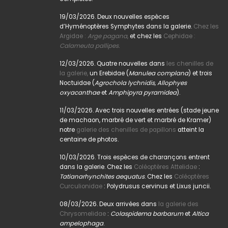
19/03/2026. Deux nouvelles espèces
d’Hyménoptères Symphytes dans la galerie.
Chez les
Argidae :
Arge pagana
,
et chez les
Cephidae :
Calameuta pallipes.
12/03/2026. Quatre nouvelles dans
les chenilles de
la galerie,
un Erebidae (
Manulea complana
) et trois
Noctuidae (
Agrochola lychnidis, Allophyes
oxyacanthae
et
Amphipyra pyramidea
).
11/03/2026. Avec trois nouvelles entrées (stade jeune
de machaon, marbré de vert et marbré de Kramer)
notre
galerie des chenilles de papillons
atteint la
centaine de photos.
10/03/2026. Trois espèces de charançons entrent
dans la galerie. Chez les
Coléoptères Attelidae
:
Tatianarhynchites aequatus
. Chez les
Coléoptères
Curculionidae
: Polydrusus cervinus et Lixus juncii.
08/03/2026. Deux arrivées dans
la galerie des
Chrysomelidae
:
Colaspidema barbarum
et
Altica
ampelophaga
.