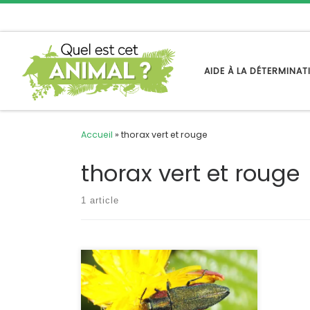
Passer au contenu
AIDE À LA DÉTERMINA
Accueil
»
thorax vert et rouge
thorax vert et rouge
1 article
Les buprestes font partie des plus
beaux insectes de notre faune, ils
sont plus nombreux en région
méditerranéenne. L’anthaxie