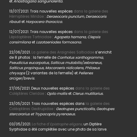
et
Anastragalia sanguinolenta.
13/07/2021. Trois nouvelles espèces
dans la galerie des
Hémiptères Miridae
:
Deraeocoris punctum, Deraeocoris
ribauti
et
Harpocera thoracica.
12/07/2021. Trois nouvelles espèces
dans la galerie des
Lépidoptères Tortricidae
:
Agapeta hamana, Clepsis
consimilana
et
Lozotaeniodes formosana.
22/06/2021.
La galerie des Araignées Salticidae
s’enrichit
de 8 photos : la femelle de
Carrhotus xanthogramma,
Pseudicius eucarpatus, Salticus mutabilis/zebraneus,
Salticus propinquus, Macaroeris nidicolens, Philaeus
chrysops
(2 variantes de la femelle) et
Pellenes
arciger/brevis.
27/05/2021. Deux nouvelles espèces
dans la galerie des
Coléptères Cleridae
:
Opilo mollis
et
Clerus mutillarius.
23/05/2021. Trois nouvelles espèces dans
la galerie des
Coléoptères Geotrupidae
:
Geotrupes puncticollis, Geotrupes
stercorarius et Trypocopris pyrenaeus.
03/05/2021.
La fiche d’
Epistrophe eligans,
un Diptère
Syrphidae a été complétée avec une photo de sa larve.