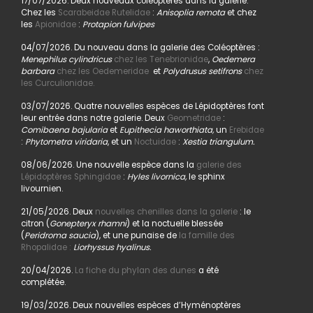
17/07/2026. Deux nouveaux coléoptères dans la galerie.
Chez les
Scarabeidae Rutelidae
:
Anisoplia remota
et chez
les
Apionidae
:
Protapion fulvipes
04/07/2026. Du nouveau dans la galerie des Coléoptères :
Menephilus cylindricus
chez les Tenebrionidae
,
Oedemera
barbara
chez les Oedemeridae
et
Polydrusus setifrons
chez
les Curculionidae.
03/07/2026. Quatre nouvelles espèces de Lépidoptères font
leur entrée dans notre galerie. Deux
Geometridae
:
Comibaena bajularia
et
Eupithecia haworthiata,
un
Erebidae
:
Phytometra viridaria
, et un
Noctuidae
:
Xestia triangulum.
08/06/2026. Une nouvelle espèce dans la
galerie des
Lépidoptères Sphingidae
:
Hyles livornica,
le sphinx
livournien.
21/05/2026. Deux
nouvelles chenilles dans la galerie
: le
citron (
Gonepteryx rhamni
) et la noctuelle blessée
(
Peridroma saucia
), et une punaise de
la famille des
Rhopalidae :
Liorhyssus hyalinus.
20/04/2026.
La fiche du phylan des dunes
a été
complétée.
19/03/2026. Deux nouvelles espèces d’Hyménoptères