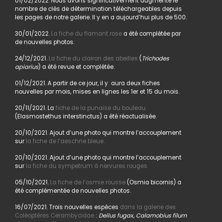
01/02/2022. Nous avons significativement augmenté le
nombre de clés de détermination téléchargeables depuis
les pages de notre galerie. Il y en a aujourd’hui plus de 500.
30/01/2022.
La fiche du flamant rose
a été complétée par
de nouvelles photos.
24/12/2021.
La fiche du clairon des abeilles
(
Trichodes
apiarius
) a été revue et complétée.
01/12/2021. A partir de ce jour, il y aura deux fiches
nouvelles par mois, mises en lignes les 1er et 15 du mois.
20/11/2021. La
fiche de la punaise du bouleau
(Elasmostethus interstinctus) a été réactualisée.
20/10/2021. Ajout d’une photo qui montre l’accouplement
sur
la fiche de l’aeschne bleue.
20/10/2021. Ajout d’une photo qui montre l’accouplement
sur
la fiche du sympetrum à nervures rouges.
05/10/2021.
La fiche de l’osmie rousse
(Osmia bicornis) a
été complémentée de nouvelles photos.
16/07/2021. Trois nouvelles espèces
dans la galerie des
Coléoptères Cerambycidae
:
Deilus fugax, Calamobius filum