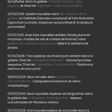
Symphytes dans la galerie.
Chez les Argidae :
Arge
pagana
,
et chez les
Cephidae :
Calameuta pallipes.
12/03/2026. Quatre nouvelles dans
les chenilles de la
galerie,
un Erebidae (
Manulea complana
) et trois Noctuidae
(
Agrochola lychnidis, Allophyes oxyacanthae
et
Amphipyra
pyramidea
).
11/03/2026. Avec trois nouvelles entrées (stade jeune de
machaon, marbré de vert et marbré de Kramer) notre
galerie des chenilles de papillons
atteint la centaine de
photos.
10/03/2026. Trois espèces de charançons entrent dans la
galerie. Chez les
Coléoptères Attelidae
:
Tatianarhynchites
aequatus
. Chez les
Coléoptères Curculionidae
: Polydrusus
cervinus et Lixus juncii.
08/03/2026. Deux arrivées dans
la galerie des
Chrysomelidae
:
Colaspidema barbarum
et
Altica
ampelophaga
.
07/03/2026. Deux nouvelles espèces de longicornes dans
la galerie des
Coléoptères Cerambycidae
:
Mesosa
curculionoides
et
Phytoecia icterica
.
05/03/2026. Une nouvelle espèce de coccinelle dans la