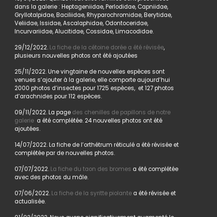
dans la galerie : Heptageniidae, Perlodidae, Capniidae,
Gryllotalpidae, Baciliidae, Rhyparochromidae, Berytidae,
Veliidae, Issidae, Ascalaphidae, Odontoceridae,
Incurvariidae, Alucitidae, Cossidae, Limacodidae.
29/12/2022.
La fiche de la cétoine dorée a été révisée
,
plusieurs nouvelles photos ont été ajoutées
25/11/2022. Une vingtaine de nouvelles espèces sont
venues s’ajouter à la galerie, elle comporte aujourd’hui
2000 photos d’insectes pour 1725 espèces, et 127 photos
d’arachnides pour 112 espèces.
09/11/2022. La page
des chenilles de papillons de notre
galerie
a été complétée. 24 nouvelles photos ont été
ajoutées.
14/07/2022. La fiche de l’orthétrum réticulé a été révisée et
complétée par de nouvelles photos.
07/07/2022.
La fiche du taon des bromes
a été complétée
avec des photos du mâle.
07/06/2022.
La fiche de la syritte piolante
a été révisée et
actualisée.