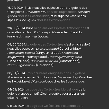
16/07/2024. Trois nouvelles espèces dans la galerie des
Coléoptères :
Coraebus rubi
chez les Buprestidae,
Oenopia
lyncea
chez les Coccinellidae,
et la superbe Rosalie des
Alpes
Rosalia alpina
chez les Cerambycidae.
29/06/2024. Dans
la galerie des Diptères Anthomyidae,
3
nouvelles photos :
Eustalomyia hilaris
et le mâle et la
femelle d’
Anthomyia illocata.
09/06/2024.
La galerie des Coléoptères
s’est enrichie de 6
nouvelles espèces :
Lixus bardanae
(Curculionidae),
Plateumaris sericea
(Chrysomelidae),
Anoplodera
sexguttata
(Cerambycidae),
Calvia quidecimguttata
(Coccinellidae),
Cantharis pellucida
(Cantharidae),
Carabus granulatus
(Carabidae).
06/04/2024.
Trois nouvelles araignées dans la galerie
:
Nomisia sp
. chez les Gnaphosidae,
Alopecosa inquilina
chez
les Lycosidae et
Olios argelasius
chez les Sparassidae.
04/03/2024.
La page des Coléoptères Mordellidae
de la
galerie propose un pdf téléchargeable pour aider à leur
détermination.
04/03/2024.
La page des Coléoptères Histeridae de la