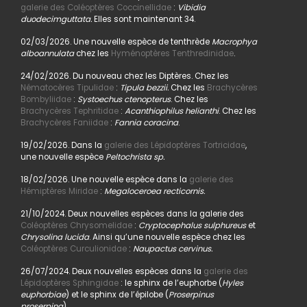
galerie des Coléoptères Coccinellidae
:
Vibidia
duodecimguttata.
Elles sont maintenant 34.
02/03/2026. Une nouvelle espèce de tenthrède
Macrophya
alboannulata
chez les
Hyménoptères Tenthredinidae
.
24/02/2026. Du nouveau chez les Diptères. Chez les
Nématocères Tipulidae
:
Tipula bezzii.
Chez les
Brachycères
Bombyliidae
:
Systoechus ctenopterus
. Chez les
Brachycères Tephritidae
:
Acanthiophilus helianthi
. Chez les
Brachycères Faniidae
:
Fannia coracina
.
19/02/2026. Dans la
galerie des Lépidoptères Tortricidae
,
une nouvelle espèce
Peltochrista sp.
18/02/2026. Une nouvelle espèce dans la
galerie des
Hémiptères Miridae
:
Megaloceroea recticornis.
21/10/2024. Deux nouvelles espèces dans la galerie des
Coléoptères Chrysomelidae
:
Cryptocephalus sulphureus
et
Chrysolina lucida
. Ainsi qu’une nouvelle espèce chez les
Coléoptères Curculionidae
:
Naupactus cervinus.
26/07/2024. Deux nouvelles espèces dans la
galerie des
Lépidoptères Sphingidae
: le sphinx de l’euphorbe (
Hyles
euphorbiae
) et le sphinx de l’épilobe (
Proserpinus
proserpina
).