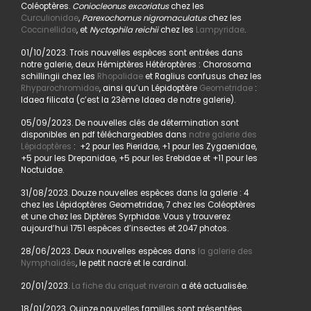
Coléoptères.
Coniocleonus excoriatus
chez les
Curculionidae
,
Parexochomus nigromaculatus
chez les
Coccinellidae
, et
Nyctophila reichii
chez les
Lampyridae
.
01/10/2023. Trois nouvelles espèces sont entrées dans
notre galerie, deux Hémiptères Hétéroptères : Chorosoma
schillingii chez les
Rhopalidae
et Raglius confusus chez les
Rhyparochromidae
, ainsi qu’un Lépidoptère
Geometridae
:
Idaea filicata (c’est la 23ème Idaea de notre galerie).
05/09/2023. De nouvelles clés de détermination sont
disponibles en pdf téléchargeables dans
notre galerie des
Lépidoptères
: +2 pour les Pieridae, +1 pour les Zygaenidae,
+5 pour les Drepanidae, +5 pour les Erebidae et +11 pour les
Noctuidae.
31/08/2023. Douze nouvelles espèces dans la galerie : 4
chez les Lépidoptères Geometridae, 7 chez les Coléoptères
et une chez les Diptères Syrphidae. Vous y trouverez
aujourd’hui 1751 espèces d’insectes et 2047 photos.
28/06/2023. Deux nouvelles espèces dans
la galerie des
Nymphalidés
, le petit nacré et le cardinal.
20/01/2023.
La fiche du criquet riverain
a été actualisée.
18/01/2023. Quinze nouvelles familles sont présentées