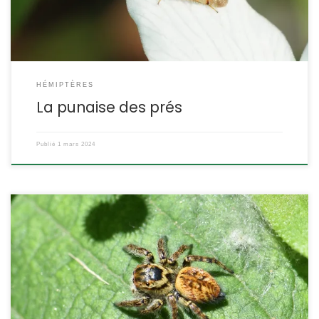
des Mirinae, tribu des Mirini. ETYMOLOGIE : […]
HÉMIPTÈRES
La punaise des prés
Publié
1 mars 2024
La saltique orangée présente un fort dimorphisme sexuel, et le
nom vernaculaire ne concerne que le mâle. Espèce thermophile,
elle est plus fréquente dans le sud, mais on peut la rencontrer
dans une très grande partie de l’Europe. Carrhotus
xanthogramma Latreille,1819. POSITION SYSTÉMATIQUE : Arachnide,
Araneae Famille des Salticidae. ETYMOLOGIE : L’étymologie du