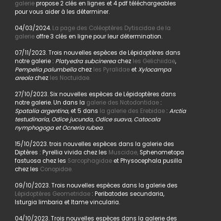
galerie
propose 2 clés en lignes et 4 pdf téléchargeables
pour vous aider à les déterminer.
04/03/2024.
La page des Coléoptères Dytiscidae de la
galerie
offre 3 clés en ligne pour leur détermination.
07/11/2023. Trois nouvelles espèces de Lépidoptères dans
notre galerie :
Platyedra subcinerea
chez
les Gelichiidae
,
Pempelia palumbella
chez
les Pyralidae
et
Xylocampa
areola
chez
les Noctuidae.
27/10/2023. Six nouvelles espèces de Lépidoptères dans
notre galerie. Un dans la
galerie des Notodontidae
:
Spatalia argentina,
et 5 dans
la galerie des Erebidae
:
Arctia
testudinaria, Odice jucunda, Odice suava, Catocala
nymphogoga et Ocneria rubea
.
15/10/2023. trois nouvelles espèces dans la galerie des
Diptères : Pyrellia vivida chez les
Muscidae,
Sphenometopa
fastuosa chez les
Sarcophagidae
et Physocephala pusilla
chez les
Conopidae.
09/10/2023. Trois nouvelles espèces dans la galerie des
Lépidoptères Geometridae
: Peribatodes secundaria,
Isturgia limbaria et Itame vincularia.
04/10/2023. Trois nouvelles espèces dans la galerie des