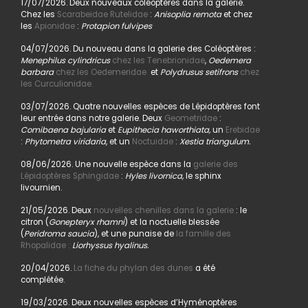
17/07/2026. Deux nouveaux coléoptères dans la galerie.
Chez les
Scarabeidae Rutelidae
:
Anisoplia remota
et chez
les
Apionidae
:
Protapion fulvipes
04/07/2026. Du nouveau dans la galerie des Coléoptères :
Menephilus cylindricus
chez les Tenebrionidae
,
Oedemera
barbara
chez les Oedemeridae
et
Polydrusus setifrons
chez
les Curculionidae.
03/07/2026. Quatre nouvelles espèces de Lépidoptères font
leur entrée dans notre galerie. Deux
Geometridae
:
Comibaena bajularia
et
Eupithecia haworthiata,
un
Erebidae
:
Phytometra viridaria
, et un
Noctuidae
:
Xestia triangulum.
08/06/2026. Une nouvelle espèce dans la
galerie des
Lépidoptères Sphingidae
:
Hyles livornica,
le sphinx
livournien.
21/05/2026. Deux
nouvelles chenilles dans la galerie
: le
citron (
Gonepteryx rhamni
) et la noctuelle blessée
(
Peridroma saucia
), et une punaise de
la famille des
Rhopalidae :
Liorhyssus hyalinus.
20/04/2026.
La fiche du phylan des dunes
a été
complétée.
19/03/2026. Deux nouvelles espèces d’Hyménoptères