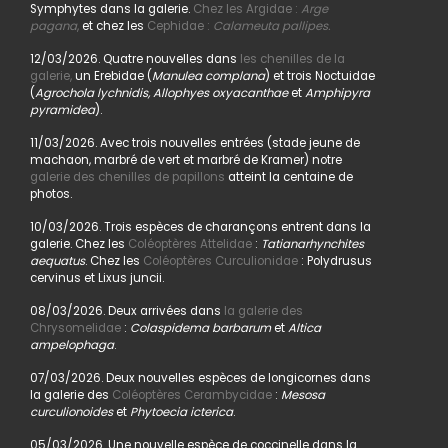
Symphytes dans la galerie.
Chez les Argidae :
Arge
pagana
,
et chez les
Cephidae :
Calameuta pallipes.
12/03/2026. Quatre nouvelles dans
les chenilles de la
galerie,
un Erebidae (
Manulea complana
) et trois Noctuidae
(
Agrochola lychnidis, Allophyes oxyacanthae
et
Amphipyra
pyramidea
).
11/03/2026. Avec trois nouvelles entrées (stade jeune de
machaon, marbré de vert et marbré de Kramer) notre
galerie des chenilles de papillons
atteint la centaine de
photos.
10/03/2026. Trois espèces de charançons entrent dans la
galerie. Chez les
Coléoptères Attelidae
:
Tatianarhynchites
aequatus
. Chez les
Coléoptères Curculionidae
: Polydrusus
cervinus et Lixus juncii.
08/03/2026. Deux arrivées dans
la galerie des
Chrysomelidae
:
Colaspidema barbarum
et
Altica
ampelophaga
.
07/03/2026. Deux nouvelles espèces de longicornes dans
la galerie des
Coléoptères Cerambycidae
:
Mesosa
curculionoides
et
Phytoecia icterica
.
05/03/2026. Une nouvelle espèce de coccinelle dans la