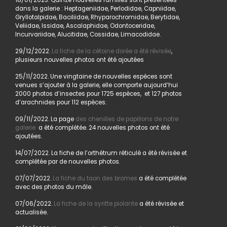
18/01/2023. Quinze nouvelles familles sont présentées
dans la galerie : Heptageniidae, Perlodidae, Capniidae,
Gryllotalpidae, Baciliidae, Rhyparochromidae, Berytidae,
Veliidae, Issidae, Ascalaphidae, Odontoceridae,
Incurvariidae, Alucitidae, Cossidae, Limacodidae.
29/12/2022.
La fiche de la cétoine dorée a été révisée
,
plusieurs nouvelles photos ont été ajoutées
25/11/2022. Une vingtaine de nouvelles espèces sont
venues s’ajouter à la galerie, elle comporte aujourd’hui
2000 photos d’insectes pour 1725 espèces, et 127 photos
d’arachnides pour 112 espèces.
09/11/2022. La page
des chenilles de papillons de notre
galerie
a été complétée. 24 nouvelles photos ont été
ajoutées.
14/07/2022. La fiche de l’orthétrum réticulé a été révisée et
complétée par de nouvelles photos.
07/07/2022.
La fiche du taon des bromes
a été complétée
avec des photos du mâle.
07/06/2022.
La fiche de la syritte piolante
a été révisée et
actualisée.