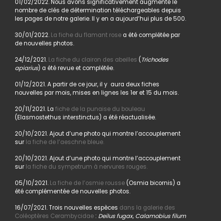
01/02/2022. Nous avons significativement augmenté le
nombre de clés de détermination téléchargeables depuis
les pages de notre galerie. Il y en a aujourd’hui plus de 500.
30/01/2022.
La fiche du flamant rose
a été complétée par
de nouvelles photos.
24/12/2021.
La fiche du clairon des abeilles
(
Trichodes
apiarius
) a été revue et complétée.
01/12/2021. A partir de ce jour, il y aura deux fiches
nouvelles par mois, mises en lignes les 1er et 15 du mois.
20/11/2021. La
fiche de la punaise du bouleau
(Elasmostethus interstinctus) a été réactualisée.
20/10/2021. Ajout d’une photo qui montre l’accouplement
sur
la fiche de l’aeschne bleue.
20/10/2021. Ajout d’une photo qui montre l’accouplement
sur
la fiche du sympetrum à nervures rouges.
05/10/2021.
La fiche de l’osmie rousse
(Osmia bicornis) a
été complémentée de nouvelles photos.
16/07/2021. Trois nouvelles espèces
dans la galerie des
Coléoptères Cerambycidae
:
Deilus fugax, Calamobius filum