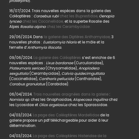
proserpina
).
16/07/2024. Trois nouvelles espèces dans la galerie des
Coléoptères :
Coraebus rubi
chez les Buprestidae,
Oenopia
lyncea
chez les Coccinellidae,
et la superbe Rosalie des
Alpes
Rosalia alpina
chez les Cerambycidae.
29/06/2024. Dans
la galerie des Diptères Anthomyidae,
3
nouvelles photos :
Eustalomyia hilaris
et le mâle et la
femelle d’
Anthomyia illocata.
09/06/2024.
La galerie des Coléoptères
s’est enrichie de 6
nouvelles espèces :
Lixus bardanae
(Curculionidae),
Plateumaris sericea
(Chrysomelidae),
Anoplodera
sexguttata
(Cerambycidae),
Calvia quidecimguttata
(Coccinellidae),
Cantharis pellucida
(Cantharidae),
Carabus granulatus
(Carabidae).
06/04/2024.
Trois nouvelles araignées dans la galerie
:
Nomisia sp
. chez les Gnaphosidae,
Alopecosa inquilina
chez
les Lycosidae et
Olios argelasius
chez les Sparassidae.
04/03/2024.
La page des Coléoptères Mordellidae
de la
galerie propose un pdf téléchargeable pour aider à leur
détermination.
04/03/2024.
La page des Coléoptères Histeridae de la