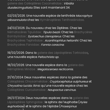
galerie des Coléoptères Coccinellidae
:
Vibidia
duodecimguttata.
Elles sont maintenant 34.
02/03/2026. Une nouvelle espèce de tenthrède
Macrophya
alboannulata
chez les
Hyménoptères Tenthredinidae
.
24/02/2026. Du nouveau chez les Diptères. Chez les
Nématocères Tipulidae
:
Tipula bezzii.
Chez les
Brachycères
Bombyliidae
:
Systoechus ctenopterus
. Chez les
Brachycères Tephritidae
:
Acanthiophilus helianthi
. Chez les
Brachycères Faniidae
:
Fannia coracina
.
19/02/2026. Dans la
galerie des Lépidoptères Tortricidae
,
une nouvelle espèce
Peltochrista sp.
18/02/2026. Une nouvelle espèce dans la
galerie des
Hémiptères Miridae
:
Megaloceroea recticornis.
21/10/2024. Deux nouvelles espèces dans la galerie des
Coléoptères Chrysomelidae
:
Cryptocephalus sulphureus
et
Chrysolina lucida
. Ainsi qu’une nouvelle espèce chez les
Coléoptères Curculionidae
:
Naupactus cervinus.
26/07/2024. Deux nouvelles espèces dans la
galerie des
Lépidoptères Sphingidae
: le sphinx de l’euphorbe (
Hyles
euphorbiae
) et le sphinx de l’épilobe (
Proserpinus