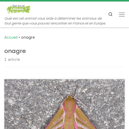
Passer au contenu
Search
Me
Quel est cet animal vous aide à déterminer les animaux de
tout genre que vous pouvez rencontrer en France et en Europe.
Accueil
»
onagre
onagre
1 article
Très proche du petit sphinx de la vigne, le grand sphinx de la
vigne est encore plus voyant avec sa parure vert et rose. L’un
comme l’autre ne sont pas inféodés à la vigne et l’allusion aux
pourceaux est due à la sorte de groin que possèdent les
chenilles. Deilephile elpenor Linnaeus,1758 […]