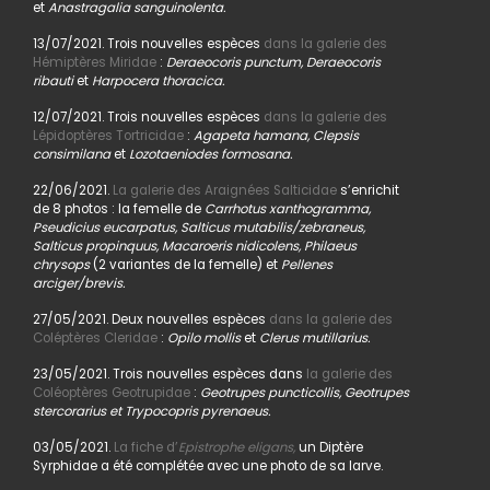
et
Anastragalia sanguinolenta.
13/07/2021. Trois nouvelles espèces
dans la galerie des
Hémiptères Miridae
:
Deraeocoris punctum, Deraeocoris
ribauti
et
Harpocera thoracica.
12/07/2021. Trois nouvelles espèces
dans la galerie des
Lépidoptères Tortricidae
:
Agapeta hamana, Clepsis
consimilana
et
Lozotaeniodes formosana.
22/06/2021.
La galerie des Araignées Salticidae
s’enrichit
de 8 photos : la femelle de
Carrhotus xanthogramma,
Pseudicius eucarpatus, Salticus mutabilis/zebraneus,
Salticus propinquus, Macaroeris nidicolens, Philaeus
chrysops
(2 variantes de la femelle) et
Pellenes
arciger/brevis.
27/05/2021. Deux nouvelles espèces
dans la galerie des
Coléptères Cleridae
:
Opilo mollis
et
Clerus mutillarius.
23/05/2021. Trois nouvelles espèces dans
la galerie des
Coléoptères Geotrupidae
:
Geotrupes puncticollis, Geotrupes
stercorarius et Trypocopris pyrenaeus.
03/05/2021.
La fiche d’
Epistrophe eligans,
un Diptère
Syrphidae a été complétée avec une photo de sa larve.