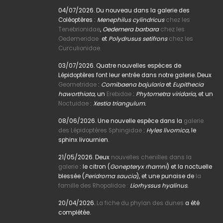
04/07/2026. Du nouveau dans la galerie des
Coléoptères :
Menephilus cylindricus
chez les
Tenebrionidae
,
Oedemera barbara
chez les
Oedemeridae
et
Polydrusus setifrons
chez les
Curculionidae.
03/07/2026. Quatre nouvelles espèces de
Lépidoptères font leur entrée dans notre galerie. Deux
Geometridae
:
Comibaena bajularia
et
Eupithecia
haworthiata,
un
Erebidae
:
Phytometra viridaria
, et un
Noctuidae
:
Xestia triangulum.
08/06/2026. Une nouvelle espèce dans la
galerie
des Lépidoptères Sphingidae
:
Hyles livornica,
le
sphinx livournien.
21/05/2026. Deux
nouvelles chenilles dans la
galerie
: le citron (
Gonepteryx rhamni
) et la noctuelle
blessée (
Peridroma saucia
), et une punaise de
la
famille des Rhopalidae :
Liorhyssus hyalinus.
20/04/2026.
La fiche du phylan des dunes
a été
complétée.