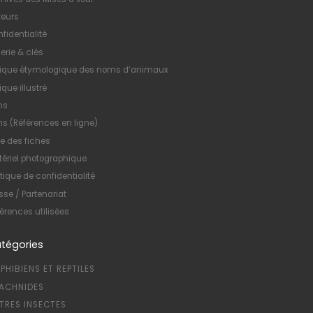
teurs
fidentialité
erie & clés
xique étymologique des noms d’animaux
ique illustré
ns
ns (Références en ligne)
te des fiches
ériel photographique
itique de confidentialité
sse / Partenariat
érences utilisées
tégories
PHIBIENS ET REPTILES
ACHNIDES
TRES INSECTES