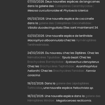
07/03/2026. Deux nouvelles espèces de longicornes
dans la galerie des
Coléoptères Cerambycidae
:
Mesosa curculionoides
et
Phytoecia icterica
.
05/03/2026. Une nouvelle espèce de coccinelle
dans la
galerie des Coléoptères Coccinellidae
:
Vibidia duodecimguttata.
Elles sont maintenant 34.
02/03/2026. Une nouvelle espèce de tenthrède
Macrophya alboannulata
chez les
Hyménoptères
Tenthredinidae
.
24/02/2026. Du nouveau chez les Diptères. Chez les
Nématocères Tipulidae
:
Tipula bezzii.
Chez les
Brachycères Bombyliidae
:
Systoechus ctenopterus
.
Chez les
Brachycères Tephritidae
:
Acanthiophilus
helianthi
. Chez les
Brachycères Faniidae
:
Fannia
coracina
.
19/02/2026. Dans la
galerie des Lépidoptères
Tortricidae
, une nouvelle espèce
Peltochrista sp.
18/02/2026. Une nouvelle espèce dans la
galerie des
Hémiptères Miridae
:
Megaloceroea recticornis.