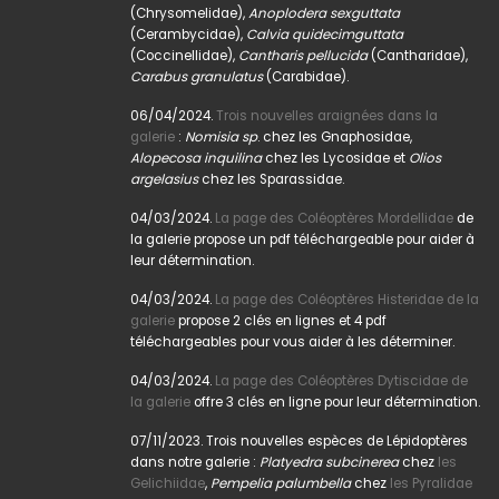
(Chrysomelidae),
Anoplodera sexguttata
(Cerambycidae),
Calvia quidecimguttata
(Coccinellidae),
Cantharis pellucida
(Cantharidae),
Carabus granulatus
(Carabidae).
06/04/2024.
Trois nouvelles araignées dans la
galerie
:
Nomisia sp
. chez les Gnaphosidae,
Alopecosa inquilina
chez les Lycosidae et
Olios
argelasius
chez les Sparassidae.
04/03/2024.
La page des Coléoptères Mordellidae
de
la galerie propose un pdf téléchargeable pour aider à
leur détermination.
04/03/2024.
La page des Coléoptères Histeridae de la
galerie
propose 2 clés en lignes et 4 pdf
téléchargeables pour vous aider à les déterminer.
04/03/2024.
La page des Coléoptères Dytiscidae de
la galerie
offre 3 clés en ligne pour leur détermination.
07/11/2023. Trois nouvelles espèces de Lépidoptères
dans notre galerie :
Platyedra subcinerea
chez
les
Gelichiidae
,
Pempelia palumbella
chez
les Pyralidae