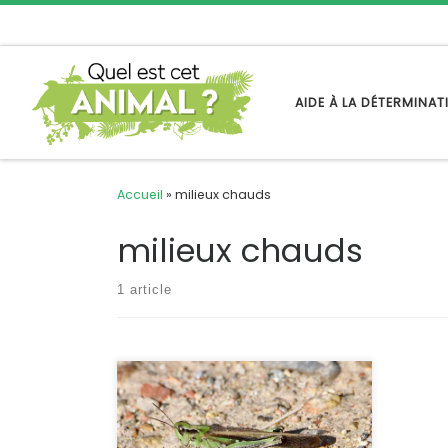
Passer au contenu
AIDE À LA DÉTERMINA
Accueil
»
milieux chauds
milieux chauds
1 article
La découverte de nouvelles espèces
passe parfois par l’exploration de
biotopes encore peu étudiés, mais
aussi quelquefois par un examen