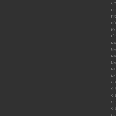
CO
DI
FI
HÉ
HY
LÉ
MA
MA
MA
MA
MO
MY
OD
OI
OI
OI
OI
OR