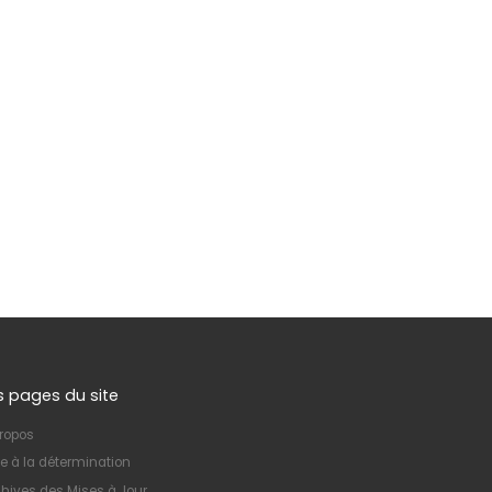
s pages du site
ropos
e à la détermination
hives des Mises à Jour