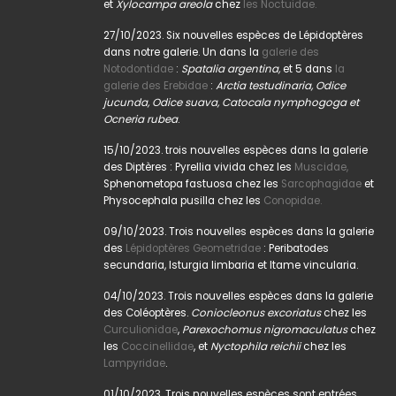
et
Xylocampa areola
chez
les Noctuidae.
27/10/2023. Six nouvelles espèces de Lépidoptères
dans notre galerie. Un dans la
galerie des
Notodontidae
:
Spatalia argentina,
et 5 dans
la
galerie des Erebidae
:
Arctia testudinaria, Odice
jucunda, Odice suava, Catocala nymphogoga et
Ocneria rubea
.
15/10/2023. trois nouvelles espèces dans la galerie
des Diptères : Pyrellia vivida chez les
Muscidae,
Sphenometopa fastuosa chez les
Sarcophagidae
et
Physocephala pusilla chez les
Conopidae.
09/10/2023. Trois nouvelles espèces dans la galerie
des
Lépidoptères Geometridae
: Peribatodes
secundaria, Isturgia limbaria et Itame vincularia.
04/10/2023. Trois nouvelles espèces dans la galerie
des Coléoptères.
Coniocleonus excoriatus
chez les
Curculionidae
,
Parexochomus nigromaculatus
chez
les
Coccinellidae
, et
Nyctophila reichii
chez les
Lampyridae
.
01/10/2023. Trois nouvelles espèces sont entrées