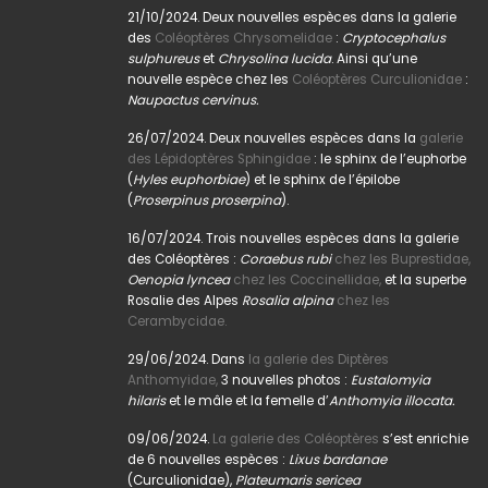
21/10/2024. Deux nouvelles espèces dans la galerie
des
Coléoptères Chrysomelidae
:
Cryptocephalus
sulphureus
et
Chrysolina lucida
. Ainsi qu’une
nouvelle espèce chez les
Coléoptères Curculionidae
:
Naupactus cervinus.
26/07/2024. Deux nouvelles espèces dans la
galerie
des Lépidoptères Sphingidae
: le sphinx de l’euphorbe
(
Hyles euphorbiae
) et le sphinx de l’épilobe
(
Proserpinus proserpina
).
16/07/2024. Trois nouvelles espèces dans la galerie
des Coléoptères :
Coraebus rubi
chez les Buprestidae,
Oenopia lyncea
chez les Coccinellidae,
et la superbe
Rosalie des Alpes
Rosalia alpina
chez les
Cerambycidae.
29/06/2024. Dans
la galerie des Diptères
Anthomyidae,
3 nouvelles photos :
Eustalomyia
hilaris
et le mâle et la femelle d’
Anthomyia illocata.
09/06/2024.
La galerie des Coléoptères
s’est enrichie
de 6 nouvelles espèces :
Lixus bardanae
(Curculionidae),
Plateumaris sericea