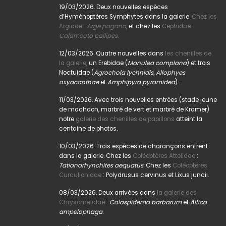
19/03/2026. Deux nouvelles espèces
d’Hyménoptères Symphytes dans la galerie.
Chez les
Argidae :
Arge pagana
,
et chez les
Cephidae :
Calameuta pallipes.
12/03/2026. Quatre nouvelles dans
les chenilles de
la galerie,
un Erebidae (
Manulea complana
) et trois
Noctuidae (
Agrochola lychnidis, Allophyes
oxyacanthae
et
Amphipyra pyramidea
).
11/03/2026. Avec trois nouvelles entrées (stade jeune
de machaon, marbré de vert et marbré de Kramer)
notre
galerie des chenilles de papillons
atteint la
centaine de photos.
10/03/2026. Trois espèces de charançons entrent
dans la galerie. Chez les
Coléoptères Attelidae
:
Tatianarhynchites aequatus
. Chez les
Coléoptères
Curculionidae
: Polydrusus cervinus et Lixus juncii.
08/03/2026. Deux arrivées dans
la galerie des
Chrysomelidae
:
Colaspidema barbarum
et
Altica
ampelophaga
.