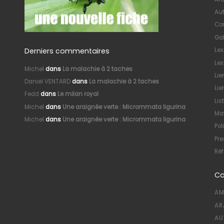
Au
Con
Gal
Derniers commentaires
Le
Lex
Michel
dans
La malachie à 2 taches
Lie
Daniel VENTARD
dans
La malachie à 2 taches
Lie
Fedd
dans
Le milan royal
Lis
Michel
dans
Une araignée verte : Micrommata ligurina
Mat
Michel
dans
Une araignée verte : Micrommata ligurina
Pol
Pre
Réf
Ca
AM
AR
AU