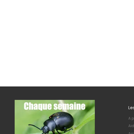
Le
A p
Aid
Arc