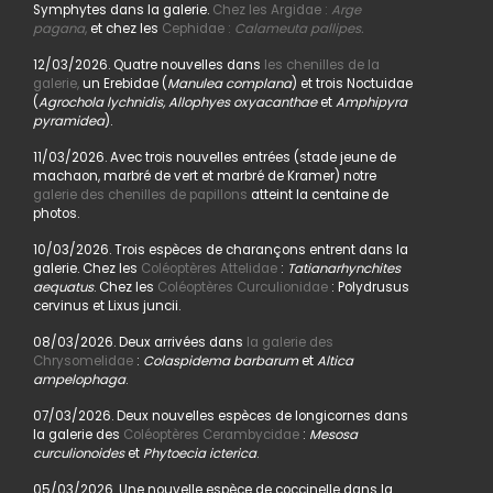
Symphytes dans la galerie.
Chez les Argidae :
Arge
pagana
,
et chez les
Cephidae :
Calameuta pallipes.
12/03/2026. Quatre nouvelles dans
les chenilles de la
galerie,
un Erebidae (
Manulea complana
) et trois Noctuidae
(
Agrochola lychnidis, Allophyes oxyacanthae
et
Amphipyra
pyramidea
).
11/03/2026. Avec trois nouvelles entrées (stade jeune de
machaon, marbré de vert et marbré de Kramer) notre
galerie des chenilles de papillons
atteint la centaine de
photos.
10/03/2026. Trois espèces de charançons entrent dans la
galerie. Chez les
Coléoptères Attelidae
:
Tatianarhynchites
aequatus
. Chez les
Coléoptères Curculionidae
: Polydrusus
cervinus et Lixus juncii.
08/03/2026. Deux arrivées dans
la galerie des
Chrysomelidae
:
Colaspidema barbarum
et
Altica
ampelophaga
.
07/03/2026. Deux nouvelles espèces de longicornes dans
la galerie des
Coléoptères Cerambycidae
:
Mesosa
curculionoides
et
Phytoecia icterica
.
05/03/2026. Une nouvelle espèce de coccinelle dans la