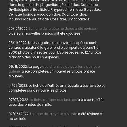
18/01/2023. Quinze nouvelles familles sont présentées
dans la galerie : Heptageniidae, Perlodidae, Capniidae,
Gryllotalpidae, Baciliidae, Rhyparochromidae, Berytidae,
Veliidae, Issidae, Ascalaphidae, Odontoceridae,
Incurvariidae, Alucitidae, Cossidae, Limacodidae.
29/12/2022.
La fiche de la cétoine dorée a été révisée
,
plusieurs nouvelles photos ont été ajoutées
25/11/2022. Une vingtaine de nouvelles espèces sont
venues s’ajouter à la galerie, elle comporte aujourd’hui
2000 photos d’insectes pour 1725 espèces, et 127 photos
d’arachnides pour 112 espèces.
09/11/2022. La page
des chenilles de papillons de notre
galerie
a été complétée. 24 nouvelles photos ont été
ajoutées.
14/07/2022. La fiche de l’orthétrum réticulé a été révisée et
complétée par de nouvelles photos.
07/07/2022.
La fiche du taon des bromes
a été complétée
avec des photos du mâle.
07/06/2022.
La fiche de la syritte piolante
a été révisée et
actualisée.