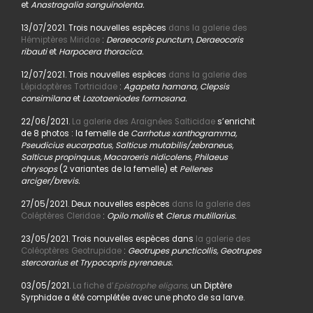
et
Anastragalia sanguinolenta.
13/07/2021. Trois nouvelles espèces
dans la galerie des
Hémiptères Miridae
:
Deraeocoris punctum, Deraeocoris
ribauti
et
Harpocera thoracica.
12/07/2021. Trois nouvelles espèces
dans la galerie des
Lépidoptères Tortricidae
:
Agapeta hamana, Clepsis
consimilana
et
Lozotaeniodes formosana.
22/06/2021.
La galerie des Araignées Salticidae
s’enrichit
de 8 photos : la femelle de
Carrhotus xanthogramma,
Pseudicius eucarpatus, Salticus mutabilis/zebraneus,
Salticus propinquus, Macaroeris nidicolens, Philaeus
chrysops
(2 variantes de la femelle) et
Pellenes
arciger/brevis.
27/05/2021. Deux nouvelles espèces
dans la galerie des
Coléptères Cleridae
:
Opilo mollis
et
Clerus mutillarius.
23/05/2021. Trois nouvelles espèces dans
la galerie des
Coléoptères Geotrupidae
:
Geotrupes puncticollis, Geotrupes
stercorarius et Trypocopris pyrenaeus.
03/05/2021.
La fiche d’
Epistrophe eligans,
un Diptère
Syrphidae a été complétée avec une photo de sa larve.