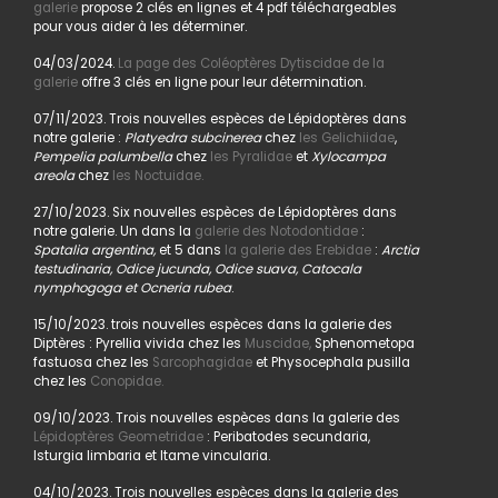
galerie
propose 2 clés en lignes et 4 pdf téléchargeables
pour vous aider à les déterminer.
04/03/2024.
La page des Coléoptères Dytiscidae de la
galerie
offre 3 clés en ligne pour leur détermination.
07/11/2023. Trois nouvelles espèces de Lépidoptères dans
notre galerie :
Platyedra subcinerea
chez
les Gelichiidae
,
Pempelia palumbella
chez
les Pyralidae
et
Xylocampa
areola
chez
les Noctuidae.
27/10/2023. Six nouvelles espèces de Lépidoptères dans
notre galerie. Un dans la
galerie des Notodontidae
:
Spatalia argentina,
et 5 dans
la galerie des Erebidae
:
Arctia
testudinaria, Odice jucunda, Odice suava, Catocala
nymphogoga et Ocneria rubea
.
15/10/2023. trois nouvelles espèces dans la galerie des
Diptères : Pyrellia vivida chez les
Muscidae,
Sphenometopa
fastuosa chez les
Sarcophagidae
et Physocephala pusilla
chez les
Conopidae.
09/10/2023. Trois nouvelles espèces dans la galerie des
Lépidoptères Geometridae
: Peribatodes secundaria,
Isturgia limbaria et Itame vincularia.
04/10/2023. Trois nouvelles espèces dans la galerie des