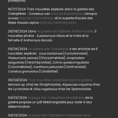
proserpina
).
16/07/2024. Trois nouvelles espèces dans la galerie des
Coléoptères :
Coraebus rubi
chez les Buprestidae,
Oenopia
lyncea
chez les Coccinellidae,
et la superbe Rosalie des
Alpes
Rosalia alpina
chez les Cerambycidae.
29/06/2024. Dans
la galerie des Diptères Anthomyidae,
3
nouvelles photos :
Eustalomyia hilaris
et le mâle et la
femelle d’
Anthomyia illocata.
09/06/2024.
La galerie des Coléoptères
s’est enrichie de 6
nouvelles espèces :
Lixus bardanae
(Curculionidae),
Plateumaris sericea
(Chrysomelidae),
Anoplodera
sexguttata
(Cerambycidae),
Calvia quidecimguttata
(Coccinellidae),
Cantharis pellucida
(Cantharidae),
Carabus granulatus
(Carabidae).
06/04/2024.
Trois nouvelles araignées dans la galerie
:
Nomisia sp
. chez les Gnaphosidae,
Alopecosa inquilina
chez
les Lycosidae et
Olios argelasius
chez les Sparassidae.
04/03/2024.
La page des Coléoptères Mordellidae
de la
galerie propose un pdf téléchargeable pour aider à leur
détermination.
04/03/2024.
La page des Coléoptères Histeridae de la