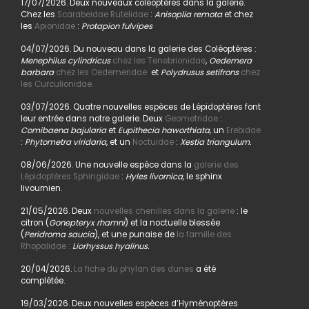
17/07/2026. Deux nouveaux coléoptères dans la galerie.
Chez les
Scarabeidae Rutelidae
:
Anisoplia remota
et chez
les
Apionidae
:
Protapion fulvipes
04/07/2026. Du nouveau dans la galerie des Coléoptères :
Menephilus cylindricus
chez les Tenebrionidae
,
Oedemera
barbara
chez les Oedemeridae
et
Polydrusus setifrons
chez
les Curculionidae.
03/07/2026. Quatre nouvelles espèces de Lépidoptères font
leur entrée dans notre galerie. Deux
Geometridae
:
Comibaena bajularia
et
Eupithecia haworthiata,
un
Erebidae
:
Phytometra viridaria
, et un
Noctuidae
:
Xestia triangulum.
08/06/2026. Une nouvelle espèce dans la
galerie des
Lépidoptères Sphingidae
:
Hyles livornica,
le sphinx
livournien.
21/05/2026. Deux
nouvelles chenilles dans la galerie
: le
citron (
Gonepteryx rhamni
) et la noctuelle blessée
(
Peridroma saucia
), et une punaise de
la famille des
Rhopalidae :
Liorhyssus hyalinus.
20/04/2026.
La fiche du phylan des dunes
a été
complétée.
19/03/2026. Deux nouvelles espèces d’Hyménoptères