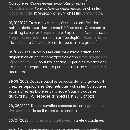
Coléoptères.
Coniocleonus excoriatus
chez les
Curculionidae
,
Parexochomus nigromaculatus
chez les
Coccinellidae
, et
Nyctophila reichii
chez les
Lampyridae
.
01/10/2023. Trois nouvelles espèces sont entrées dans
notre galerie, deux Hémiptères Hétéroptères : Chorosoma
schillingii chez les
Rhopalidae
et Raglius confusus chez les
Rhyparochromidae
, ainsi qu’un Lépidoptère
Geometridae
:
Idaea filicata (c’est la 23ème Idaea de notre galerie).
05/09/2023. De nouvelles clés de détermination sont
disponibles en pdf téléchargeables dans
notre galerie des
Lépidoptères
: +2 pour les Pieridae, +1 pour les Zygaenidae,
+5 pour les Drepanidae, +5 pour les Erebidae et +11 pour les
Noctuidae.
31/08/2023. Douze nouvelles espèces dans la galerie : 4
chez les Lépidoptères Geometridae, 7 chez les Coléoptères
et une chez les Diptères Syrphidae. Vous y trouverez
aujourd’hui 1751 espèces d’insectes et 2047 photos.
28/06/2023. Deux nouvelles espèces dans
la galerie des
Nymphalidés
, le petit nacré et le cardinal.
20/01/2023.
La fiche du criquet riverain
a été actualisée.