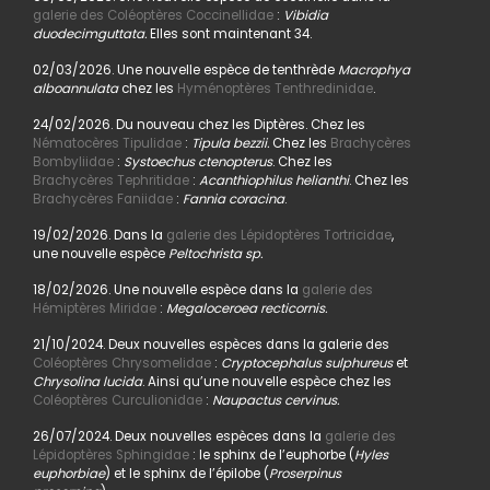
galerie des Coléoptères Coccinellidae
:
Vibidia
duodecimguttata.
Elles sont maintenant 34.
02/03/2026. Une nouvelle espèce de tenthrède
Macrophya
alboannulata
chez les
Hyménoptères Tenthredinidae
.
24/02/2026. Du nouveau chez les Diptères. Chez les
Nématocères Tipulidae
:
Tipula bezzii.
Chez les
Brachycères
Bombyliidae
:
Systoechus ctenopterus
. Chez les
Brachycères Tephritidae
:
Acanthiophilus helianthi
. Chez les
Brachycères Faniidae
:
Fannia coracina
.
19/02/2026. Dans la
galerie des Lépidoptères Tortricidae
,
une nouvelle espèce
Peltochrista sp.
18/02/2026. Une nouvelle espèce dans la
galerie des
Hémiptères Miridae
:
Megaloceroea recticornis.
21/10/2024. Deux nouvelles espèces dans la galerie des
Coléoptères Chrysomelidae
:
Cryptocephalus sulphureus
et
Chrysolina lucida
. Ainsi qu’une nouvelle espèce chez les
Coléoptères Curculionidae
:
Naupactus cervinus.
26/07/2024. Deux nouvelles espèces dans la
galerie des
Lépidoptères Sphingidae
: le sphinx de l’euphorbe (
Hyles
euphorbiae
) et le sphinx de l’épilobe (
Proserpinus