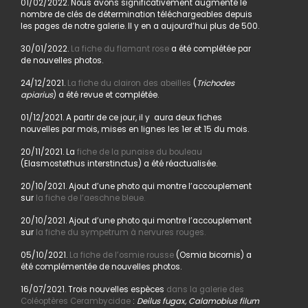
01/02/2022. Nous avons significativement augmenté le
nombre de clés de détermination téléchargeables depuis
les pages de notre galerie. Il y en a aujourd’hui plus de 500.
30/01/2022.
La fiche du flamant rose
a été complétée par
de nouvelles photos.
24/12/2021.
La fiche du clairon des abeilles
(
Trichodes
apiarius
) a été revue et complétée.
01/12/2021. A partir de ce jour, il y aura deux fiches
nouvelles par mois, mises en lignes les 1er et 15 du mois.
20/11/2021. La
fiche de la punaise du bouleau
(Elasmostethus interstinctus) a été réactualisée.
20/10/2021. Ajout d’une photo qui montre l’accouplement
sur
la fiche de l’aeschne bleue.
20/10/2021. Ajout d’une photo qui montre l’accouplement
sur
la fiche du sympetrum à nervures rouges.
05/10/2021.
La fiche de l’osmie rousse
(Osmia bicornis) a
été complémentée de nouvelles photos.
16/07/2021. Trois nouvelles espèces
dans la galerie des
Coléoptères Cerambycidae
:
Deilus fugax, Calamobius filum