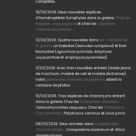
complétée.
19/03/2026. Deux nouvelles espèces
d’Hyménoptères Symphytes dans la galerie.
Chez les
Argidae :
Arge pagana
,
et chez les
Cephidae :
Calameuta pallipes.
12/03/2026. Quatre nouvelles dans
les chenilles de
la galerie,
un Erebidae (
Manulea complana
) et trois
Noctuidae (
Agrochola lychnidis, Allophyes
oxyacanthae
et
Amphipyra pyramidea
).
11/03/2026. Avec trois nouvelles entrées (stade jeune
de machaon, marbré de vert et marbré de Kramer)
notre
galerie des chenilles de papillons
atteint la
centaine de photos.
10/03/2026. Trois espèces de charançons entrent
dans la galerie. Chez les
Coléoptères Attelidae
:
Tatianarhynchites aequatus
. Chez les
Coléoptères
Curculionidae
: Polydrusus cervinus et Lixus juncii.
08/03/2026. Deux arrivées dans
la galerie des
Chrysomelidae
:
Colaspidema barbarum
et
Altica
ampelophaga
.