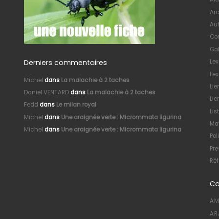
Arc
Au
Con
Gal
Derniers commentaires
Le
Lex
Michel
dans
La malachie à 2 taches
Lie
Daniel VENTARD
dans
La malachie à 2 taches
Lie
Fedd
dans
Le milan royal
Lis
Michel
dans
Une araignée verte : Micrommata ligurina
Mat
Michel
dans
Une araignée verte : Micrommata ligurina
Pol
Pre
Réf
Ca
AM
AR