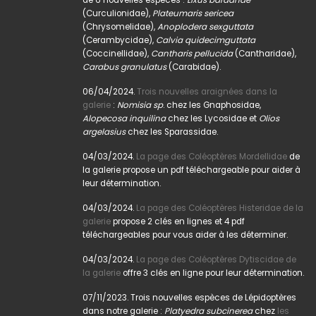
(Curculionidae),
Plateumaris sericea
(Chrysomelidae),
Anoplodera sexguttata
(Cerambycidae),
Calvia quidecimguttata
(Coccinellidae),
Cantharis pellucida
(Cantharidae),
Carabus granulatus
(Carabidae).
06/04/2024.
Trois nouvelles araignées dans la
galerie
:
Nomisia sp
. chez les Gnaphosidae,
Alopecosa inquilina
chez les Lycosidae et
Olios
argelasius
chez les Sparassidae.
04/03/2024.
La page des Coléoptères Mordellidae
de
la galerie propose un pdf téléchargeable pour aider à
leur détermination.
04/03/2024.
La page des Coléoptères Histeridae de la
galerie
propose 2 clés en lignes et 4 pdf
téléchargeables pour vous aider à les déterminer.
04/03/2024.
La page des Coléoptères Dytiscidae de
la galerie
offre 3 clés en ligne pour leur détermination.
07/11/2023. Trois nouvelles espèces de Lépidoptères
dans notre galerie :
Platyedra subcinerea
chez
les