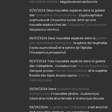
Hémiptères Miridae
:
Megaloceroea recticornis.
21/10/2024. Deux nouvelles espèces dans la galerie
des
Coléoptères Chrysomelidae
:
Cryptocephalus
sulphureus
et
Chrysolina lucida
. Ainsi qu’une
nouvelle espèce chez les
Coléoptères Curculionidae
:
Naupactus cervinus.
26/07/2024. Deux nouvelles espèces dans la
galerie
des Lépidoptères Sphingidae
: le sphinx de l’euphorbe
(
Hyles euphorbiae
) et le sphinx de l’épilobe
(
Proserpinus proserpina
).
16/07/2024. Trois nouvelles espèces dans la galerie
des Coléoptères :
Coraebus rubi
chez les Buprestidae,
Oenopia lyncea
chez les Coccinellidae,
et la superbe
Rosalie des Alpes
Rosalia alpina
chez les
Cerambycidae.
29/06/2024. Dans
la galerie des Diptères
Anthomyidae,
3 nouvelles photos :
Eustalomyia
hilaris
et le mâle et la femelle d’
Anthomyia illocata.
09/06/2024.
La galerie des Coléoptères
s’est enrichie
de 6 nouvelles espèces :
Lixus bardanae