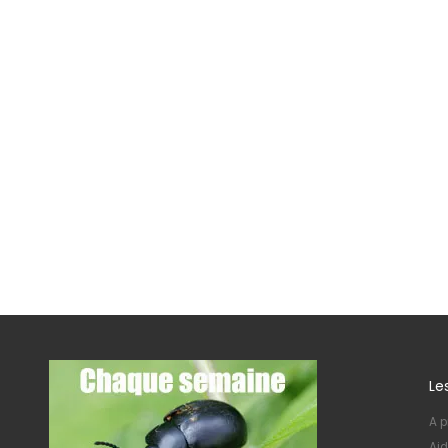
Le
A p
Aid