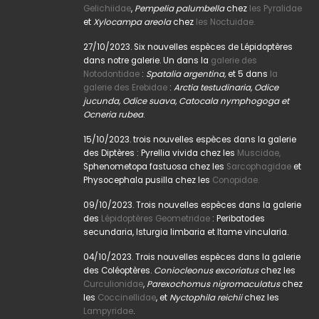
Gelichiidae
,
Pempelia palumbella
chez
les Pyralidae
et
Xylocampa areola
chez
les Noctuidae.
27/10/2023. Six nouvelles espèces de Lépidoptères
dans notre galerie. Un dans la
galerie des
Notodontidae
:
Spatalia argentina,
et 5 dans
la
galerie des Erebidae
:
Arctia testudinaria, Odice
jucunda, Odice suava, Catocala nymphogoga et
Ocneria rubea
.
15/10/2023. trois nouvelles espèces dans la galerie
des Diptères : Pyrellia vivida chez les
Muscidae,
Sphenometopa fastuosa chez les
Sarcophagidae
et
Physocephala pusilla chez les
Conopidae.
09/10/2023. Trois nouvelles espèces dans la galerie
des
Lépidoptères Geometridae
: Peribatodes
secundaria, Isturgia limbaria et Itame vincularia.
04/10/2023. Trois nouvelles espèces dans la galerie
des Coléoptères.
Coniocleonus excoriatus
chez les
Curculionidae
,
Parexochomus nigromaculatus
chez
les
Coccinellidae
, et
Nyctophila reichii
chez les
Lampyridae
.