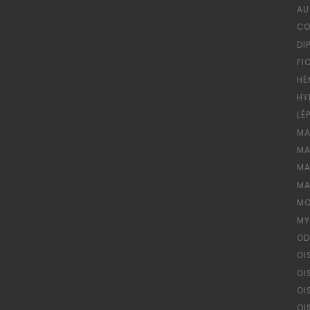
AU
CO
DI
FI
HÉ
HY
LÉ
MA
MA
MA
MA
MO
MY
OD
OI
OI
OI
OI