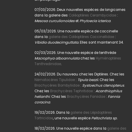
07/03/2026. Deux nouvelles espèces de longicornes
dans la galerie des
Coléoptères Cerambycidae
:
Mesosa curculionoides
et
Phytoecia icterica
.
05/03/2026. Une nouvelle espèce de coccinelle
dans la
galerie des Coléoptères Coccinellidae
:
Vibidia duodecimguttata.
Elles sont maintenant 34.
02/03/2026. Une nouvelle espèce de tenthrède
Macrophya alboannulata
chez les
Hyménoptères
Tenthredinidae
.
24/02/2026. Du nouveau chez les Diptères. Chez les
Nématocères Tipulidae
:
Tipula bezzii.
Chez les
Brachycères Bombyliidae
:
Systoechus ctenopterus
.
Chez les
Brachycères Tephritidae
:
Acanthiophilus
helianthi
. Chez les
Brachycères Faniidae
:
Fannia
coracina
.
19/02/2026. Dans la
galerie des Lépidoptères
Tortricidae
, une nouvelle espèce
Peltochrista sp.
18/02/2026. Une nouvelle espèce dans la
galerie des