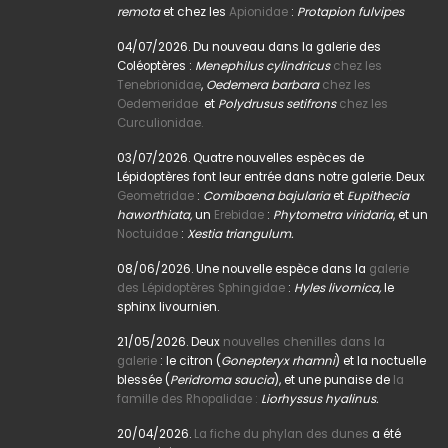
remota
et chez les
Apionidae
:
Protapion fulvipes
04/07/2026. Du nouveau dans la galerie des
Coléoptères :
Menephilus cylindricus
chez les
Tenebrionidae
,
Oedemera barbara
chez les
Oedemeridae
et
Polydrusus setifrons
chez les
Curculionidae.
03/07/2026. Quatre nouvelles espèces de
Lépidoptères font leur entrée dans notre galerie. Deux
Geometridae
:
Comibaena bajularia
et
Eupithecia
haworthiata,
un
Erebidae
:
Phytometra viridaria
, et un
Noctuidae
:
Xestia triangulum.
08/06/2026. Une nouvelle espèce dans la
galerie
des Lépidoptères Sphingidae
:
Hyles livornica,
le
sphinx livournien.
21/05/2026. Deux
nouvelles chenilles dans la
galerie
: le citron (
Gonepteryx rhamni
) et la noctuelle
blessée (
Peridroma saucia
), et une punaise de
la
famille des Rhopalidae :
Liorhyssus hyalinus.
20/04/2026.
La fiche du phylan des dunes
a été