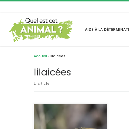
Passer au contenu
AIDE À LA DÉTERMINA
Accueil
»
lilaicées
lilaicées
1 article
On peut trouver 10 espèces
d’Agapanthia en France, dont une
n’a été rencontrée qu’en Corse. La
présence de l’agapanthie de