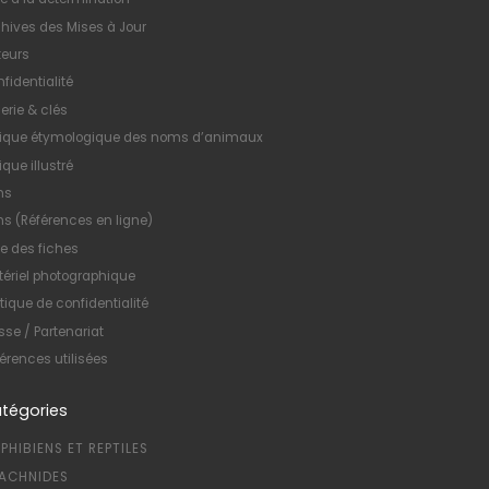
hives des Mises à Jour
teurs
fidentialité
erie & clés
xique étymologique des noms d’animaux
ique illustré
ns
ns (Références en ligne)
te des fiches
ériel photographique
itique de confidentialité
sse / Partenariat
érences utilisées
tégories
PHIBIENS ET REPTILES
ACHNIDES