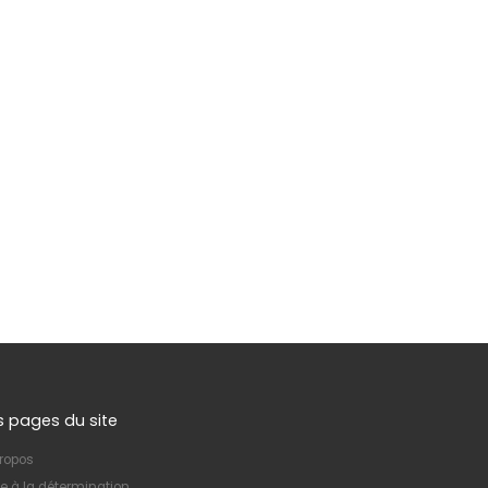
s pages du site
ropos
e à la détermination