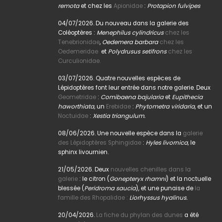
remota
et chez les
Apionidae
:
Protapion fulvipes
04/07/2026. Du nouveau dans la galerie des
Coléoptères :
Menephilus cylindricus
chez les
Tenebrionidae
,
Oedemera barbara
chez les
Oedemeridae
et
Polydrusus setifrons
chez les
Curculionidae.
03/07/2026. Quatre nouvelles espèces de
Lépidoptères font leur entrée dans notre galerie. Deux
Geometridae
:
Comibaena bajularia
et
Eupithecia
haworthiata,
un
Erebidae
:
Phytometra viridaria
, et un
Noctuidae
:
Xestia triangulum.
08/06/2026. Une nouvelle espèce dans la
galerie
des Lépidoptères Sphingidae
:
Hyles livornica,
le
sphinx livournien.
21/05/2026. Deux
nouvelles chenilles dans la
galerie
: le citron (
Gonepteryx rhamni
) et la noctuelle
blessée (
Peridroma saucia
), et une punaise de
la
famille des Rhopalidae :
Liorhyssus hyalinus.
20/04/2026.
La fiche du phylan des dunes
a été