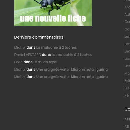
Arc
Au
Con
Gal
Derniers commentaires
Le
Lex
Michel
dans
La malachie à 2 taches
Lie
Daniel VENTARD
dans
La malachie à 2 taches
Lie
Fedd
dans
Le milan royal
Lis
Michel
dans
Une araignée verte : Micrommata ligurina
Mat
Michel
dans
Une araignée verte : Micrommata ligurina
Pol
Pre
Réf
Ca
AM
AR