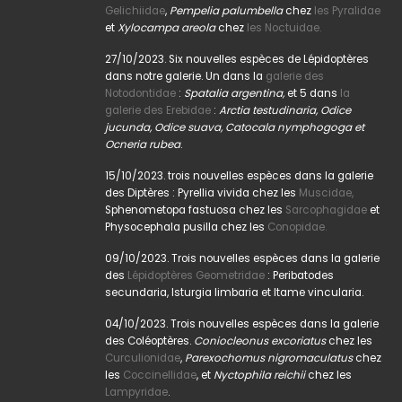
Gelichiidae
,
Pempelia palumbella
chez
les Pyralidae
et
Xylocampa areola
chez
les Noctuidae.
27/10/2023. Six nouvelles espèces de Lépidoptères
dans notre galerie. Un dans la
galerie des
Notodontidae
:
Spatalia argentina,
et 5 dans
la
galerie des Erebidae
:
Arctia testudinaria, Odice
jucunda, Odice suava, Catocala nymphogoga et
Ocneria rubea
.
15/10/2023. trois nouvelles espèces dans la galerie
des Diptères : Pyrellia vivida chez les
Muscidae,
Sphenometopa fastuosa chez les
Sarcophagidae
et
Physocephala pusilla chez les
Conopidae.
09/10/2023. Trois nouvelles espèces dans la galerie
des
Lépidoptères Geometridae
: Peribatodes
secundaria, Isturgia limbaria et Itame vincularia.
04/10/2023. Trois nouvelles espèces dans la galerie
des Coléoptères.
Coniocleonus excoriatus
chez les
Curculionidae
,
Parexochomus nigromaculatus
chez
les
Coccinellidae
, et
Nyctophila reichii
chez les
Lampyridae
.