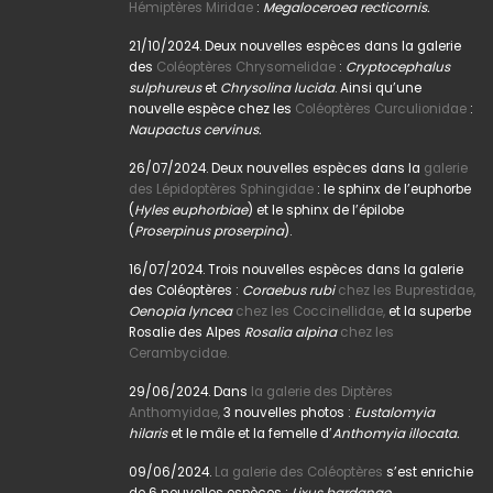
Hémiptères Miridae
:
Megaloceroea recticornis.
21/10/2024. Deux nouvelles espèces dans la galerie
des
Coléoptères Chrysomelidae
:
Cryptocephalus
sulphureus
et
Chrysolina lucida
. Ainsi qu’une
nouvelle espèce chez les
Coléoptères Curculionidae
:
Naupactus cervinus.
26/07/2024. Deux nouvelles espèces dans la
galerie
des Lépidoptères Sphingidae
: le sphinx de l’euphorbe
(
Hyles euphorbiae
) et le sphinx de l’épilobe
(
Proserpinus proserpina
).
16/07/2024. Trois nouvelles espèces dans la galerie
des Coléoptères :
Coraebus rubi
chez les Buprestidae,
Oenopia lyncea
chez les Coccinellidae,
et la superbe
Rosalie des Alpes
Rosalia alpina
chez les
Cerambycidae.
29/06/2024. Dans
la galerie des Diptères
Anthomyidae,
3 nouvelles photos :
Eustalomyia
hilaris
et le mâle et la femelle d’
Anthomyia illocata.
09/06/2024.
La galerie des Coléoptères
s’est enrichie
de 6 nouvelles espèces :
Lixus bardanae