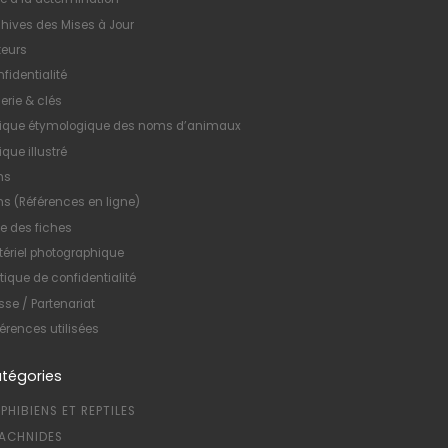
hives des Mises à Jour
teurs
fidentialité
erie & clés
xique étymologique des noms d’animaux
ique illustré
ns
ns (Références en ligne)
te des fiches
ériel photographique
itique de confidentialité
sse / Partenariat
érences utilisées
tégories
PHIBIENS ET REPTILES
ACHNIDES