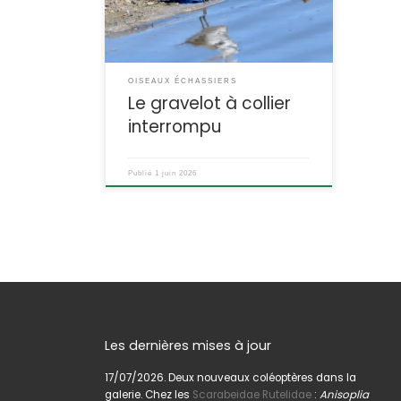
sableuses. Son nid et ses œufs sont
très discrets et ont souvent été
détruits par les marcheurs. Dans de
nombreux sites, des protections ont
été […]
OISEAUX ÉCHASSIERS
Le gravelot à collier
interrompu
Publié
1 juin 2026
Les dernières mises à jour
17/07/2026. Deux nouveaux coléoptères dans la
galerie. Chez les
Scarabeidae Rutelidae
:
Anisoplia