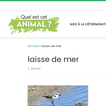
Passer au contenu
AIDE À LA DÉTERMINA
Accueil
»
laisse de mer
laisse de mer
1 article
C’est un limicole que l’on croise sur
les côtes de France en passage lors
des migrations mais aussi en tant
que nicheur sur les hauts de plages