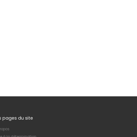
s pages du site
ropos
e à la détermination