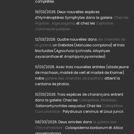
complétée.
19/03/2026. Deux nouvelles espèces
d’Hyménoptères Symphytes dans la galerie.
Chez les
Argidae :
Arge pagana
,
et chez les
Cephidae :
Calameuta pallipes.
12/03/2026. Quatre nouvelles dans
les chenilles de
la galerie,
un Erebidae (
Manulea complana
) et trois
Noctuidae (
Agrochola lychnidis, Allophyes
oxyacanthae
et
Amphipyra pyramidea
).
11/03/2026. Avec trois nouvelles entrées (stade jeune
de machaon, marbré de vert et marbré de Kramer)
notre
galerie des chenilles de papillons
atteint la
centaine de photos.
10/03/2026. Trois espèces de charançons entrent
dans la galerie. Chez les
Coléoptères Attelidae
:
Tatianarhynchites aequatus
. Chez les
Coléoptères
Curculionidae
: Polydrusus cervinus et Lixus juncii.
08/03/2026. Deux arrivées dans
la galerie des
Chrysomelidae
:
Colaspidema barbarum
et
Altica
ampelophaga
.