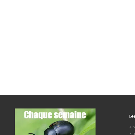
Le
A p
Aid