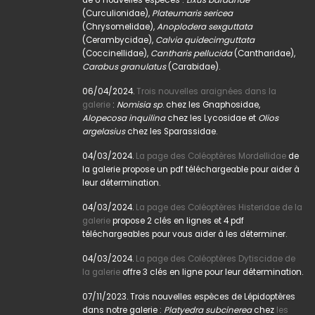
(Curculionidae),
Plateumaris sericea
(Chrysomelidae),
Anoplodera sexguttata
(Cerambycidae),
Calvia quidecimguttata
(Coccinellidae),
Cantharis pellucida
(Cantharidae),
Carabus granulatus
(Carabidae).
06/04/2024.
Trois nouvelles araignées dans la
galerie
:
Nomisia sp
. chez les Gnaphosidae,
Alopecosa inquilina
chez les Lycosidae et
Olios
argelasius
chez les Sparassidae.
04/03/2024.
La page des Coléoptères Mordellidae
de
la galerie propose un pdf téléchargeable pour aider à
leur détermination.
04/03/2024.
La page des Coléoptères Histeridae de la
galerie
propose 2 clés en lignes et 4 pdf
téléchargeables pour vous aider à les déterminer.
04/03/2024.
La page des Coléoptères Dytiscidae de
la galerie
offre 3 clés en ligne pour leur détermination.
07/11/2023. Trois nouvelles espèces de Lépidoptères
dans notre galerie :
Platyedra subcinerea
chez
les