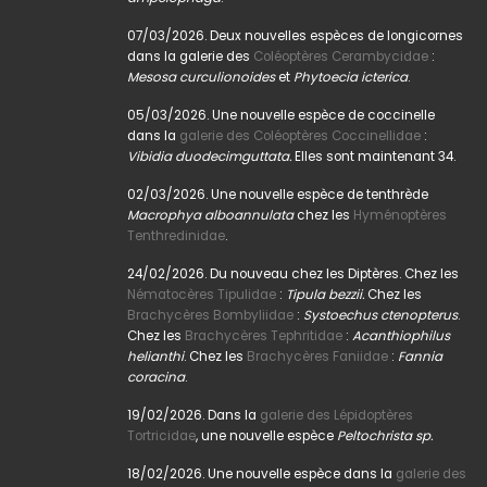
07/03/2026. Deux nouvelles espèces de longicornes
dans la galerie des
Coléoptères Cerambycidae
:
Mesosa curculionoides
et
Phytoecia icterica
.
05/03/2026. Une nouvelle espèce de coccinelle
dans la
galerie des Coléoptères Coccinellidae
:
Vibidia duodecimguttata.
Elles sont maintenant 34.
02/03/2026. Une nouvelle espèce de tenthrède
Macrophya alboannulata
chez les
Hyménoptères
Tenthredinidae
.
24/02/2026. Du nouveau chez les Diptères. Chez les
Nématocères Tipulidae
:
Tipula bezzii.
Chez les
Brachycères Bombyliidae
:
Systoechus ctenopterus
.
Chez les
Brachycères Tephritidae
:
Acanthiophilus
helianthi
. Chez les
Brachycères Faniidae
:
Fannia
coracina
.
19/02/2026. Dans la
galerie des Lépidoptères
Tortricidae
, une nouvelle espèce
Peltochrista sp.
18/02/2026. Une nouvelle espèce dans la
galerie des