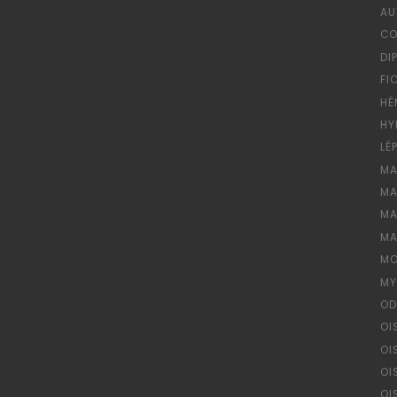
AU
CO
DI
FI
HÉ
HY
LÉ
MA
MA
MA
MA
MO
MY
OD
OI
OI
OI
OI