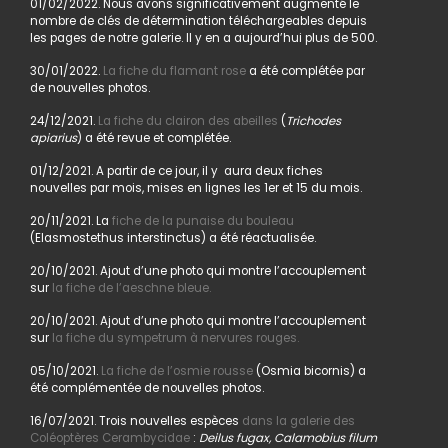
01/02/2022. Nous avons significativement augmenté le
nombre de clés de détermination téléchargeables depuis
les pages de notre galerie. Il y en a aujourd’hui plus de 500.
30/01/2022.
La fiche du flamant rose
a été complétée par
de nouvelles photos.
24/12/2021.
La fiche du clairon des abeilles
(
Trichodes
apiarius
) a été revue et complétée.
01/12/2021. A partir de ce jour, il y aura deux fiches
nouvelles par mois, mises en lignes les 1er et 15 du mois.
20/11/2021. La
fiche de la punaise du bouleau
(Elasmostethus interstinctus) a été réactualisée.
20/10/2021. Ajout d’une photo qui montre l’accouplement
sur
la fiche de l’aeschne bleue.
20/10/2021. Ajout d’une photo qui montre l’accouplement
sur
la fiche du sympetrum à nervures rouges.
05/10/2021.
La fiche de l’osmie rousse
(Osmia bicornis) a
été complémentée de nouvelles photos.
16/07/2021. Trois nouvelles espèces
dans la galerie des
Coléoptères Cerambycidae
:
Deilus fugax, Calamobius filum