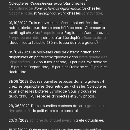
Coléoptères.
Coniocleonus excoriatus
chez les
Curculionidae
,
Parexochomus nigromaculatus
chez les
Coccinellidae
, et
Nyctophila reichii
chez les
Lampyridae
.
01/10/2023. Trois nouvelles espèces sont entrées dans
notre galerie, deux Hémiptères Hétéroptères : Chorosoma
schillingii chez les
Rhopalidae
et Raglius confusus chez les
Rhyparochromidae
, ainsi qu’un Lépidoptère
Geometridae
:
Idaea filicata (c’est la 23ème Idaea de notre galerie).
05/09/2023. De nouvelles clés de détermination sont
disponibles en pdf téléchargeables dans
notre galerie des
Lépidoptères
: +2 pour les Pieridae, +1 pour les Zygaenidae,
+5 pour les Drepanidae, +5 pour les Erebidae et +11 pour les
Noctuidae.
31/08/2023. Douze nouvelles espèces dans la galerie : 4
chez les Lépidoptères Geometridae, 7 chez les Coléoptères
et une chez les Diptères Syrphidae. Vous y trouverez
aujourd’hui 1751 espèces d’insectes et 2047 photos.
28/06/2023. Deux nouvelles espèces dans
la galerie des
Nymphalidés
, le petit nacré et le cardinal.
20/01/2023.
La fiche du criquet riverain
a été actualisée.