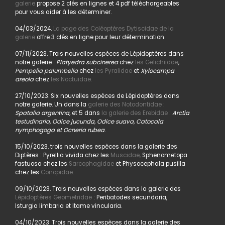
galerie
propose 2 clés en lignes et 4 pdf téléchargeables
pour vous aider à les déterminer.
04/03/2024.
La page des Coléoptères Dytiscidae de la
galerie
offre 3 clés en ligne pour leur détermination.
07/11/2023. Trois nouvelles espèces de Lépidoptères dans
notre galerie :
Platyedra subcinerea
chez
les Gelichiidae
,
Pempelia palumbella
chez
les Pyralidae
et
Xylocampa
areola
chez
les Noctuidae.
27/10/2023. Six nouvelles espèces de Lépidoptères dans
notre galerie. Un dans la
galerie des Notodontidae
:
Spatalia argentina,
et 5 dans
la galerie des Erebidae
:
Arctia
testudinaria, Odice jucunda, Odice suava, Catocala
nymphogoga et Ocneria rubea
.
15/10/2023. trois nouvelles espèces dans la galerie des
Diptères : Pyrellia vivida chez les
Muscidae,
Sphenometopa
fastuosa chez les
Sarcophagidae
et Physocephala pusilla
chez les
Conopidae.
09/10/2023. Trois nouvelles espèces dans la galerie des
Lépidoptères Geometridae
: Peribatodes secundaria,
Isturgia limbaria et Itame vincularia.
04/10/2023. Trois nouvelles espèces dans la galerie des