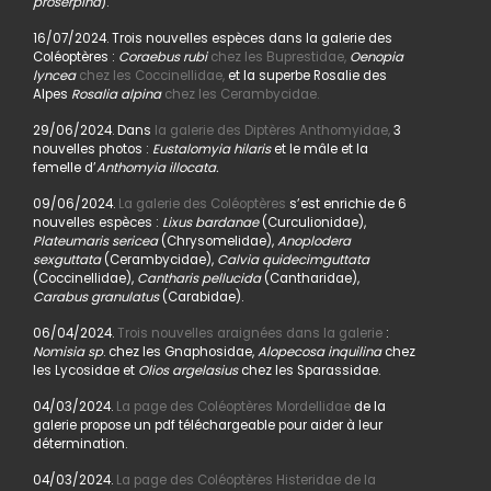
proserpina
).
16/07/2024. Trois nouvelles espèces dans la galerie des
Coléoptères :
Coraebus rubi
chez les Buprestidae,
Oenopia
lyncea
chez les Coccinellidae,
et la superbe Rosalie des
Alpes
Rosalia alpina
chez les Cerambycidae.
29/06/2024. Dans
la galerie des Diptères Anthomyidae,
3
nouvelles photos :
Eustalomyia hilaris
et le mâle et la
femelle d’
Anthomyia illocata.
09/06/2024.
La galerie des Coléoptères
s’est enrichie de 6
nouvelles espèces :
Lixus bardanae
(Curculionidae),
Plateumaris sericea
(Chrysomelidae),
Anoplodera
sexguttata
(Cerambycidae),
Calvia quidecimguttata
(Coccinellidae),
Cantharis pellucida
(Cantharidae),
Carabus granulatus
(Carabidae).
06/04/2024.
Trois nouvelles araignées dans la galerie
:
Nomisia sp
. chez les Gnaphosidae,
Alopecosa inquilina
chez
les Lycosidae et
Olios argelasius
chez les Sparassidae.
04/03/2024.
La page des Coléoptères Mordellidae
de la
galerie propose un pdf téléchargeable pour aider à leur
détermination.
04/03/2024.
La page des Coléoptères Histeridae de la