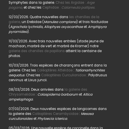
Symphytes dans la galerie.
Chez les Argidae :
Arge
pagana
,
et chez les
Cephidae :
Calameuta pallipes.
12/03/2026. Quatre nouvelles dans
les chenilles de la
galerie,
un Erebidae (
Manulea complana
) et trois Noctuidae
(
Agrochola lychnidis, Allophyes oxyacanthae
et
Amphipyra
pyramidea
).
11/03/2026. Avec trois nouvelles entrées (stade jeune de
machaon, marbré de vert et marbré de Kramer) notre
galerie des chenilles de papillons
atteint la centaine de
photos.
10/03/2026. Trois espèces de charançons entrent dans la
galerie. Chez les
Coléoptères Attelidae
:
Tatianarhynchites
aequatus
. Chez les
Coléoptères Curculionidae
: Polydrusus
cervinus et Lixus juncii.
08/03/2026. Deux arrivées dans
la galerie des
Chrysomelidae
:
Colaspidema barbarum
et
Altica
ampelophaga
.
07/03/2026. Deux nouvelles espèces de longicornes dans
la galerie des
Coléoptères Cerambycidae
:
Mesosa
curculionoides
et
Phytoecia icterica
.
05/03/2026. Une nouvelle espèce de coccinelle dans la