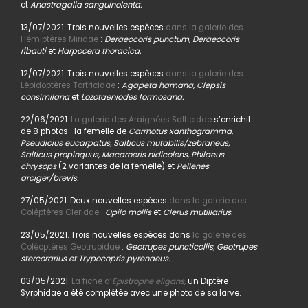
et
Anastragalia sanguinolenta.
13/07/2021. Trois nouvelles espèces
dans la galerie des
Hémiptères Miridae
:
Deraeocoris punctum, Deraeocoris
ribauti
et
Harpocera thoracica.
12/07/2021. Trois nouvelles espèces
dans la galerie des
Lépidoptères Tortricidae
:
Agapeta hamana, Clepsis
consimilana
et
Lozotaeniodes formosana.
22/06/2021.
La galerie des Araignées Salticidae
s’enrichit
de 8 photos : la femelle de
Carrhotus xanthogramma,
Pseudicius eucarpatus, Salticus mutabilis/zebraneus,
Salticus propinquus, Macaroeris nidicolens, Philaeus
chrysops
(2 variantes de la femelle) et
Pellenes
arciger/brevis.
27/05/2021. Deux nouvelles espèces
dans la galerie des
Coléptères Cleridae
:
Opilo mollis
et
Clerus mutillarius.
23/05/2021. Trois nouvelles espèces dans
la galerie des
Coléoptères Geotrupidae
:
Geotrupes puncticollis, Geotrupes
stercorarius et Trypocopris pyrenaeus.
03/05/2021.
La fiche d’
Epistrophe eligans,
un Diptère
Syrphidae a été complétée avec une photo de sa larve.