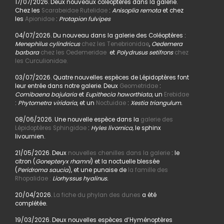
17/07/2026. Deux nouveaux coléoptères dans la galerie.
Chez les
Scarabeidae Rutelidae
:
Anisoplia remota
et chez
les
Apionidae
:
Protapion fulvipes
04/07/2026. Du nouveau dans la galerie des Coléoptères :
Menephilus cylindricus
chez les Tenebrionidae
,
Oedemera
barbara
chez les Oedemeridae
et
Polydrusus setifrons
chez
les Curculionidae.
03/07/2026. Quatre nouvelles espèces de Lépidoptères font
leur entrée dans notre galerie. Deux
Geometridae
:
Comibaena bajularia
et
Eupithecia haworthiata,
un
Erebidae
:
Phytometra viridaria
, et un
Noctuidae
:
Xestia triangulum.
08/06/2026. Une nouvelle espèce dans la
galerie des
Lépidoptères Sphingidae
:
Hyles livornica,
le sphinx
livournien.
21/05/2026. Deux
nouvelles chenilles dans la galerie
: le
citron (
Gonepteryx rhamni
) et la noctuelle blessée
(
Peridroma saucia
), et une punaise de
la famille des
Rhopalidae :
Liorhyssus hyalinus.
20/04/2026.
La fiche du phylan des dunes
a été
complétée.
19/03/2026. Deux nouvelles espèces d’Hyménoptères