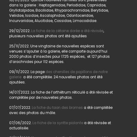
18/01/2023. Quinze nouvelles familles sont présentées
dans la galerie : Heptageniidae, Perlodidae, Capniidae,
Gryllotalpidae, Baciliidae, Rhyparochromidae, Berytidae,
Veliidae, Issidae, Ascalaphidae, Odontoceridae,
Incurvariidae, Alucitidae, Cossidae, Limacodidae.
29/12/2022.
La fiche de la cétoine dorée a été révisée
,
plusieurs nouvelles photos ont été ajoutées
25/11/2022. Une vingtaine de nouvelles espèces sont
venues s’ajouter à la galerie, elle comporte aujourd’hui
2000 photos d’insectes pour 1725 espèces, et 127 photos
d’arachnides pour 112 espèces.
09/11/2022. La page
des chenilles de papillons de notre
galerie
a été complétée. 24 nouvelles photos ont été
ajoutées.
14/07/2022. La fiche de l’orthétrum réticulé a été révisée et
complétée par de nouvelles photos.
07/07/2022.
La fiche du taon des bromes
a été complétée
avec des photos du mâle.
07/06/2022.
La fiche de la syritte piolante
a été révisée et
actualisée.