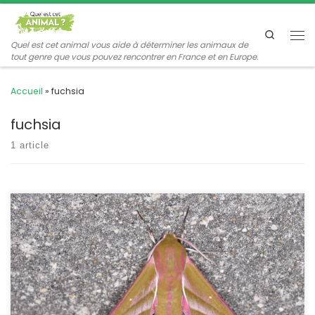
Passer au contenu
Search
Me
Quel est cet animal vous aide à déterminer les animaux de
tout genre que vous pouvez rencontrer en France et en Europe.
Accueil
»
fuchsia
fuchsia
1 article
Très proche du petit sphinx de la vigne, le grand sphinx de la
vigne est encore plus voyant avec sa parure vert et rose. L’un
comme l’autre ne sont pas inféodés à la vigne et l’allusion aux
pourceaux est due à la sorte de groin que possèdent les
chenilles. Deilephile elpenor Linnaeus,1758 […]