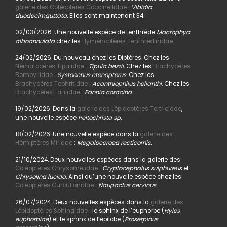
galerie des Coléoptères Coccinellidae
:
Vibidia
duodecimguttata.
Elles sont maintenant 34.
02/03/2026. Une nouvelle espèce de tenthrède
Macrophya
alboannulata
chez les
Hyménoptères Tenthredinidae
.
24/02/2026. Du nouveau chez les Diptères. Chez les
Nématocères Tipulidae
:
Tipula bezzii.
Chez les
Brachycères
Bombyliidae
:
Systoechus ctenopterus
. Chez les
Brachycères Tephritidae
:
Acanthiophilus helianthi
. Chez les
Brachycères Faniidae
:
Fannia coracina
.
19/02/2026. Dans la
galerie des Lépidoptères Tortricidae
,
une nouvelle espèce
Peltochrista sp.
18/02/2026. Une nouvelle espèce dans la
galerie des
Hémiptères Miridae
:
Megaloceroea recticornis.
21/10/2024. Deux nouvelles espèces dans la galerie des
Coléoptères Chrysomelidae
:
Cryptocephalus sulphureus
et
Chrysolina lucida
. Ainsi qu’une nouvelle espèce chez les
Coléoptères Curculionidae
:
Naupactus cervinus.
26/07/2024. Deux nouvelles espèces dans la
galerie des
Lépidoptères Sphingidae
: le sphinx de l’euphorbe (
Hyles
euphorbiae
) et le sphinx de l’épilobe (
Proserpinus