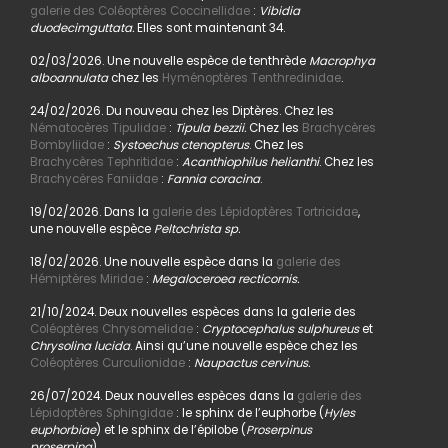
galerie des Coléoptères Coccinellidae
:
Vibidia
duodecimguttata.
Elles sont maintenant 34.
02/03/2026. Une nouvelle espèce de tenthrède
Macrophya
alboannulata
chez les
Hyménoptères Tenthredinidae
.
24/02/2026. Du nouveau chez les Diptères. Chez les
Nématocères Tipulidae
:
Tipula bezzii.
Chez les
Brachycères
Bombyliidae
:
Systoechus ctenopterus
. Chez les
Brachycères Tephritidae
:
Acanthiophilus helianthi
. Chez les
Brachycères Faniidae
:
Fannia coracina
.
19/02/2026. Dans la
galerie des Lépidoptères Tortricidae
,
une nouvelle espèce
Peltochrista sp.
18/02/2026. Une nouvelle espèce dans la
galerie des
Hémiptères Miridae
:
Megaloceroea recticornis.
21/10/2024. Deux nouvelles espèces dans la galerie des
Coléoptères Chrysomelidae
:
Cryptocephalus sulphureus
et
Chrysolina lucida
. Ainsi qu’une nouvelle espèce chez les
Coléoptères Curculionidae
:
Naupactus cervinus.
26/07/2024. Deux nouvelles espèces dans la
galerie des
Lépidoptères Sphingidae
: le sphinx de l’euphorbe (
Hyles
euphorbiae
) et le sphinx de l’épilobe (
Proserpinus
proserpina
).