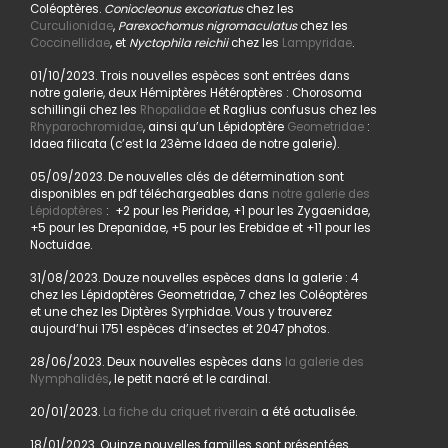
Coléoptères.
Coniocleonus excoriatus
chez les
Curculionidae
,
Parexochomus nigromaculatus
chez les
Coccinellidae
, et
Nyctophila reichii
chez les
Lampyridae
.
01/10/2023. Trois nouvelles espèces sont entrées dans
notre galerie, deux Hémiptères Hétéroptères : Chorosoma
schillingii chez les
Rhopalidae
et Raglius confusus chez les
Rhyparochromidae
, ainsi qu’un Lépidoptère
Geometridae
:
Idaea filicata (c’est la 23ème Idaea de notre galerie).
05/09/2023. De nouvelles clés de détermination sont
disponibles en pdf téléchargeables dans
notre galerie des
Lépidoptères
: +2 pour les Pieridae, +1 pour les Zygaenidae,
+5 pour les Drepanidae, +5 pour les Erebidae et +11 pour les
Noctuidae.
31/08/2023. Douze nouvelles espèces dans la galerie : 4
chez les Lépidoptères Geometridae, 7 chez les Coléoptères
et une chez les Diptères Syrphidae. Vous y trouverez
aujourd’hui 1751 espèces d’insectes et 2047 photos.
28/06/2023. Deux nouvelles espèces dans
la galerie des
Nymphalidés
, le petit nacré et le cardinal.
20/01/2023.
La fiche du criquet riverain
a été actualisée.
18/01/2023. Quinze nouvelles familles sont présentées