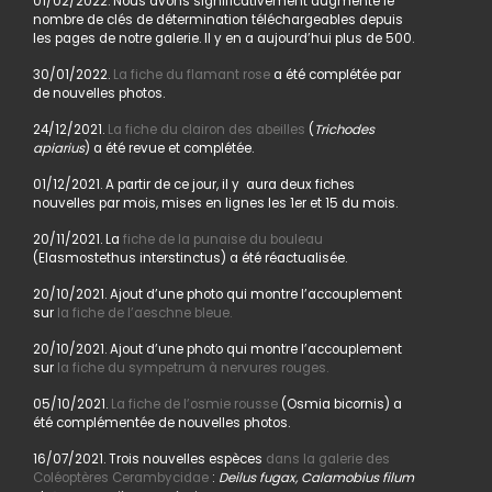
01/02/2022. Nous avons significativement augmenté le
nombre de clés de détermination téléchargeables depuis
les pages de notre galerie. Il y en a aujourd’hui plus de 500.
30/01/2022.
La fiche du flamant rose
a été complétée par
de nouvelles photos.
24/12/2021.
La fiche du clairon des abeilles
(
Trichodes
apiarius
) a été revue et complétée.
01/12/2021. A partir de ce jour, il y aura deux fiches
nouvelles par mois, mises en lignes les 1er et 15 du mois.
20/11/2021. La
fiche de la punaise du bouleau
(Elasmostethus interstinctus) a été réactualisée.
20/10/2021. Ajout d’une photo qui montre l’accouplement
sur
la fiche de l’aeschne bleue.
20/10/2021. Ajout d’une photo qui montre l’accouplement
sur
la fiche du sympetrum à nervures rouges.
05/10/2021.
La fiche de l’osmie rousse
(Osmia bicornis) a
été complémentée de nouvelles photos.
16/07/2021. Trois nouvelles espèces
dans la galerie des
Coléoptères Cerambycidae
:
Deilus fugax, Calamobius filum