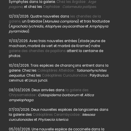
Symphytes dans la galerie.
Chez les Argidae :
Arge
pagana
,
et chez les
Cephidae :
Calameuta pallipes.
12/03/2026. Quatre nouvelles dans
les chenilles de la
galerie,
un Erebidae (
Manulea complana
) et trois Noctuidae
(
Agrochola lychnidis, Allophyes oxyacanthae
et
Amphipyra
pyramidea
).
11/03/2026. Avec trois nouvelles entrées (stade jeune de
machaon, marbré de vert et marbré de Kramer) notre
galerie des chenilles de papillons
atteint la centaine de
photos.
10/03/2026. Trois espèces de charançons entrent dans la
galerie. Chez les
Coléoptères Attelidae
:
Tatianarhynchites
aequatus
. Chez les
Coléoptères Curculionidae
: Polydrusus
cervinus et Lixus juncii.
08/03/2026. Deux arrivées dans
la galerie des
Chrysomelidae
:
Colaspidema barbarum
et
Altica
ampelophaga
.
07/03/2026. Deux nouvelles espèces de longicornes dans
la galerie des
Coléoptères Cerambycidae
:
Mesosa
curculionoides
et
Phytoecia icterica
.
05/03/2026. Une nouvelle espèce de coccinelle dans la