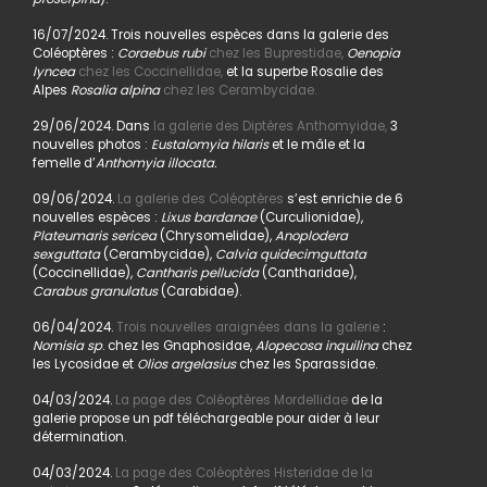
16/07/2024. Trois nouvelles espèces dans la galerie des
Coléoptères :
Coraebus rubi
chez les Buprestidae,
Oenopia
lyncea
chez les Coccinellidae,
et la superbe Rosalie des
Alpes
Rosalia alpina
chez les Cerambycidae.
29/06/2024. Dans
la galerie des Diptères Anthomyidae,
3
nouvelles photos :
Eustalomyia hilaris
et le mâle et la
femelle d’
Anthomyia illocata.
09/06/2024.
La galerie des Coléoptères
s’est enrichie de 6
nouvelles espèces :
Lixus bardanae
(Curculionidae),
Plateumaris sericea
(Chrysomelidae),
Anoplodera
sexguttata
(Cerambycidae),
Calvia quidecimguttata
(Coccinellidae),
Cantharis pellucida
(Cantharidae),
Carabus granulatus
(Carabidae).
06/04/2024.
Trois nouvelles araignées dans la galerie
:
Nomisia sp
. chez les Gnaphosidae,
Alopecosa inquilina
chez
les Lycosidae et
Olios argelasius
chez les Sparassidae.
04/03/2024.
La page des Coléoptères Mordellidae
de la
galerie propose un pdf téléchargeable pour aider à leur
détermination.
04/03/2024.
La page des Coléoptères Histeridae de la