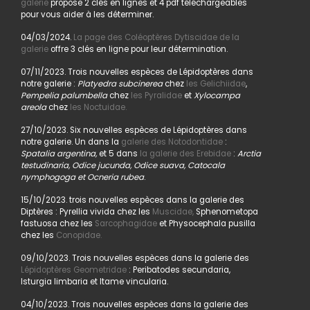
galerie
propose 2 clés en lignes et 4 pdf téléchargeables
pour vous aider à les déterminer.
04/03/2024.
La page des Coléoptères Dytiscidae de la
galerie
offre 3 clés en ligne pour leur détermination.
07/11/2023. Trois nouvelles espèces de Lépidoptères dans
notre galerie :
Platyedra subcinerea
chez
les Gelichiidae
,
Pempelia palumbella
chez
les Pyralidae
et
Xylocampa
areola
chez
les Noctuidae.
27/10/2023. Six nouvelles espèces de Lépidoptères dans
notre galerie. Un dans la
galerie des Notodontidae
:
Spatalia argentina,
et 5 dans
la galerie des Erebidae
:
Arctia
testudinaria, Odice jucunda, Odice suava, Catocala
nymphogoga et Ocneria rubea
.
15/10/2023. trois nouvelles espèces dans la galerie des
Diptères : Pyrellia vivida chez les
Muscidae,
Sphenometopa
fastuosa chez les
Sarcophagidae
et Physocephala pusilla
chez les
Conopidae.
09/10/2023. Trois nouvelles espèces dans la galerie des
Lépidoptères Geometridae
: Peribatodes secundaria,
Isturgia limbaria et Itame vincularia.
04/10/2023. Trois nouvelles espèces dans la galerie des