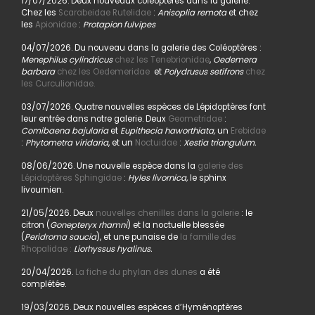
17/07/2026. Deux nouveaux coléoptères dans la galerie.
Chez les
Scarabeidae Rutelidae
:
Anisoplia remota
et chez
les
Apionidae
:
Protapion fulvipes
04/07/2026. Du nouveau dans la galerie des Coléoptères :
Menephilus cylindricus
chez les Tenebrionidae
,
Oedemera
barbara
chez les Oedemeridae
et
Polydrusus setifrons
chez
les Curculionidae.
03/07/2026. Quatre nouvelles espèces de Lépidoptères font
leur entrée dans notre galerie. Deux
Geometridae
:
Comibaena bajularia
et
Eupithecia haworthiata,
un
Erebidae
:
Phytometra viridaria
, et un
Noctuidae
:
Xestia triangulum.
08/06/2026. Une nouvelle espèce dans la
galerie des
Lépidoptères Sphingidae
:
Hyles livornica,
le sphinx
livournien.
21/05/2026. Deux
nouvelles chenilles dans la galerie
: le
citron (
Gonepteryx rhamni
) et la noctuelle blessée
(
Peridroma saucia
), et une punaise de
la famille des
Rhopalidae :
Liorhyssus hyalinus.
20/04/2026.
La fiche du phylan des dunes
a été
complétée.
19/03/2026. Deux nouvelles espèces d’Hyménoptères