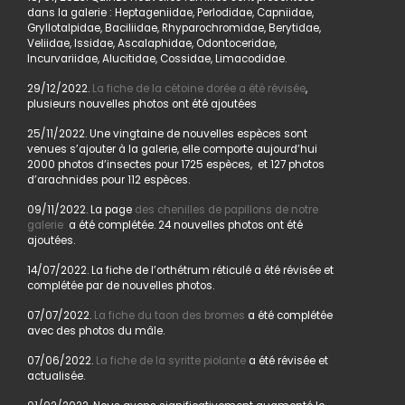
dans la galerie : Heptageniidae, Perlodidae, Capniidae,
Gryllotalpidae, Baciliidae, Rhyparochromidae, Berytidae,
Veliidae, Issidae, Ascalaphidae, Odontoceridae,
Incurvariidae, Alucitidae, Cossidae, Limacodidae.
29/12/2022.
La fiche de la cétoine dorée a été révisée
,
plusieurs nouvelles photos ont été ajoutées
25/11/2022. Une vingtaine de nouvelles espèces sont
venues s’ajouter à la galerie, elle comporte aujourd’hui
2000 photos d’insectes pour 1725 espèces, et 127 photos
d’arachnides pour 112 espèces.
09/11/2022. La page
des chenilles de papillons de notre
galerie
a été complétée. 24 nouvelles photos ont été
ajoutées.
14/07/2022. La fiche de l’orthétrum réticulé a été révisée et
complétée par de nouvelles photos.
07/07/2022.
La fiche du taon des bromes
a été complétée
avec des photos du mâle.
07/06/2022.
La fiche de la syritte piolante
a été révisée et
actualisée.