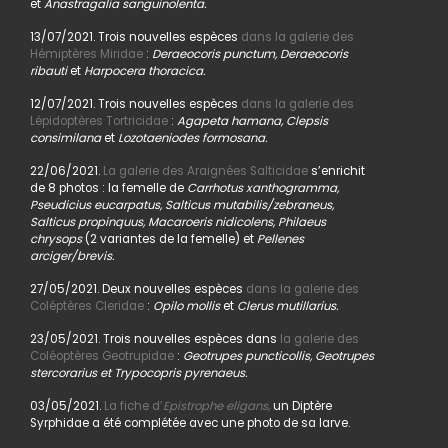
et
Anastragalia sanguinolenta.
13/07/2021. Trois nouvelles espèces
dans la galerie des
Hémiptères Miridae
:
Deraeocoris punctum, Deraeocoris
ribauti
et
Harpocera thoracica.
12/07/2021. Trois nouvelles espèces
dans la galerie des
Lépidoptères Tortricidae
:
Agapeta hamana, Clepsis
consimilana
et
Lozotaeniodes formosana.
22/06/2021.
La galerie des Araignées Salticidae
s’enrichit
de 8 photos : la femelle de
Carrhotus xanthogramma,
Pseudicius eucarpatus, Salticus mutabilis/zebraneus,
Salticus propinquus, Macaroeris nidicolens, Philaeus
chrysops
(2 variantes de la femelle) et
Pellenes
arciger/brevis.
27/05/2021. Deux nouvelles espèces
dans la galerie des
Coléptères Cleridae
:
Opilo mollis
et
Clerus mutillarius.
23/05/2021. Trois nouvelles espèces dans
la galerie des
Coléoptères Geotrupidae
:
Geotrupes puncticollis, Geotrupes
stercorarius et Trypocopris pyrenaeus.
03/05/2021.
La fiche d’
Epistrophe eligans,
un Diptère
Syrphidae a été complétée avec une photo de sa larve.