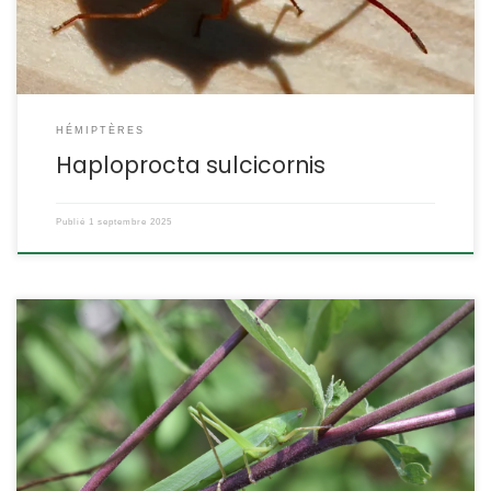
HÉMIPTÈRES
Haploprocta sulcicornis
Publié
1 septembre 2025
Comme leur nom l’indique, les conocéphales ont la tête conique
avec le front pointé vers l’avant. La ruspolie est les plus grand
représentant de cette famille en Europe. Plutôt méridionale, on la
rencontre néanmoins dans la quasi totalité de notre pays. Elle
recherche des zones humides, ensoleillées et riches en
graminées. Ruspolia […]