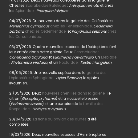
17/07/2026. Deux nouveaux coléoptères dans la galerie.
Chez les
Scarabeidae Rutelidae
:
Anisoplia remota
et chez
les
Apionidae
:
Protapion fulvipes
04/07/2026. Du nouveau dans la galerie des Coléoptères :
Menephilus cylindricus
chez les Tenebrionidae
,
Oedemera
barbara
chez les Oedemeridae
et
Polydrusus setifrons
chez
les Curculionidae.
03/07/2026. Quatre nouvelles espèces de Lépidoptères font
leur entrée dans notre galerie. Deux
Geometridae
:
Comibaena bajularia
et
Eupithecia haworthiata,
un
Erebidae
:
Phytometra viridaria
, et un
Noctuidae
:
Xestia triangulum.
08/06/2026. Une nouvelle espèce dans la
galerie des
Lépidoptères Sphingidae
:
Hyles livornica,
le sphinx
livournien.
21/05/2026. Deux
nouvelles chenilles dans la galerie
: le
citron (
Gonepteryx rhamni
) et la noctuelle blessée
(
Peridroma saucia
), et une punaise de
la famille des
Rhopalidae :
Liorhyssus hyalinus.
20/04/2026.
La fiche du phylan des dunes
a été
complétée.
19/03/2026. Deux nouvelles espèces d’Hyménoptères