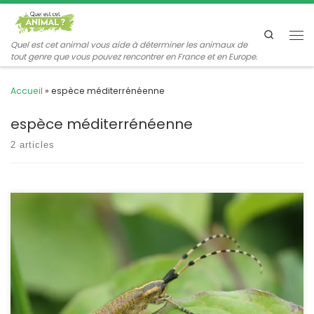
Passer au contenu
Search
Me
Quel est cet animal vous aide à déterminer les animaux de
tout genre que vous pouvez rencontrer en France et en Europe.
Accueil
»
espèce méditerrénéenne
espèce méditerrénéenne
2 articles
Les agapanthies font partie des Longicornes caractérisés par des
antennes plus longues que le corps. L’agapanthie de Dahl est
une espèce méridionale qui remonte jusqu’au Bassin Parisien et
qui apprécie les chardons et les cirses. L’aiguille à moustaches
Agapanthia dahli Richter,1820. POSITION SYSTÉMATIQUE : Insecte,
Coléoptère, Famille des Cerambycidae, sous-famille des