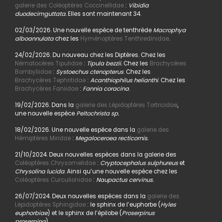
galerie des Coléoptères Coccinellidae
:
Vibidia
duodecimguttata.
Elles sont maintenant 34.
02/03/2026. Une nouvelle espèce de tenthrède
Macrophya
alboannulata
chez les
Hyménoptères Tenthredinidae
.
24/02/2026. Du nouveau chez les Diptères. Chez les
Nématocères Tipulidae
:
Tipula bezzii.
Chez les
Brachycères
Bombyliidae
:
Systoechus ctenopterus
. Chez les
Brachycères Tephritidae
:
Acanthiophilus helianthi
. Chez les
Brachycères Faniidae
:
Fannia coracina
.
19/02/2026. Dans la
galerie des Lépidoptères Tortricidae
,
une nouvelle espèce
Peltochrista sp.
18/02/2026. Une nouvelle espèce dans la
galerie des
Hémiptères Miridae
:
Megaloceroea recticornis.
21/10/2024. Deux nouvelles espèces dans la galerie des
Coléoptères Chrysomelidae
:
Cryptocephalus sulphureus
et
Chrysolina lucida
. Ainsi qu’une nouvelle espèce chez les
Coléoptères Curculionidae
:
Naupactus cervinus.
26/07/2024. Deux nouvelles espèces dans la
galerie des
Lépidoptères Sphingidae
: le sphinx de l’euphorbe (
Hyles
euphorbiae
) et le sphinx de l’épilobe (
Proserpinus
proserpina
).