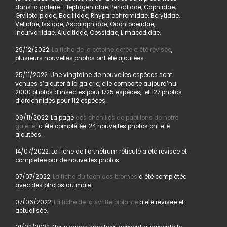
dans la galerie : Heptageniidae, Perlodidae, Capniidae,
Gryllotalpidae, Baciliidae, Rhyparochromidae, Berytidae,
Veliidae, Issidae, Ascalaphidae, Odontoceridae,
Incurvariidae, Alucitidae, Cossidae, Limacodidae.
29/12/2022.
La fiche de la cétoine dorée a été révisée
,
plusieurs nouvelles photos ont été ajoutées
25/11/2022. Une vingtaine de nouvelles espèces sont
venues s’ajouter à la galerie, elle comporte aujourd’hui
2000 photos d’insectes pour 1725 espèces, et 127 photos
d’arachnides pour 112 espèces.
09/11/2022. La page
des chenilles de papillons de notre
galerie
a été complétée. 24 nouvelles photos ont été
ajoutées.
14/07/2022. La fiche de l’orthétrum réticulé a été révisée et
complétée par de nouvelles photos.
07/07/2022.
La fiche du taon des bromes
a été complétée
avec des photos du mâle.
07/06/2022.
La fiche de la syritte piolante
a été révisée et
actualisée.