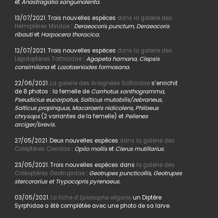
et
Anastragalia sanguinolenta.
13/07/2021. Trois nouvelles espèces
dans la galerie des
Hémiptères Miridae
:
Deraeocoris punctum, Deraeocoris
ribauti
et
Harpocera thoracica.
12/07/2021. Trois nouvelles espèces
dans la galerie des
Lépidoptères Tortricidae
:
Agapeta hamana, Clepsis
consimilana
et
Lozotaeniodes formosana.
22/06/2021.
La galerie des Araignées Salticidae
s’enrichit
de 8 photos : la femelle de
Carrhotus xanthogramma,
Pseudicius eucarpatus, Salticus mutabilis/zebraneus,
Salticus propinquus, Macaroeris nidicolens, Philaeus
chrysops
(2 variantes de la femelle) et
Pellenes
arciger/brevis.
27/05/2021. Deux nouvelles espèces
dans la galerie des
Coléptères Cleridae
:
Opilo mollis
et
Clerus mutillarius.
23/05/2021. Trois nouvelles espèces dans
la galerie des
Coléoptères Geotrupidae
:
Geotrupes puncticollis, Geotrupes
stercorarius et Trypocopris pyrenaeus.
03/05/2021.
La fiche d’
Epistrophe eligans,
un Diptère
Syrphidae a été complétée avec une photo de sa larve.