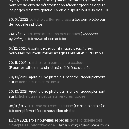
01/02/2022. Nous avons significativement augmenté le
nombre de clés de détermination téléchargeables depuis
les pages de notre galerie. Il y en a aujourd’hui plus de 500.
30/01/2022.
La fiche du flamant rose
a été complétée par
de nouvelles photos.
24/12/2021.
La fiche du clairon des abeilles
(
Trichodes
apiarius
) a été revue et complétée.
01/12/2021. A partir de ce jour, il y aura deux fiches
nouvelles par mois, mises en lignes les 1er et 15 du mois.
20/11/2021. La
fiche de la punaise du bouleau
(Elasmostethus interstinctus) a été réactualisée.
20/10/2021. Ajout d’une photo qui montre l’accouplement
sur
la fiche de l’aeschne bleue.
20/10/2021. Ajout d’une photo qui montre l’accouplement
sur
la fiche du sympetrum à nervures rouges.
05/10/2021.
La fiche de l’osmie rousse
(Osmia bicornis) a
été complémentée de nouvelles photos.
16/07/2021. Trois nouvelles espèces
dans la galerie des
Coléoptères Cerambycidae
:
Deilus fugax, Calamobius filum