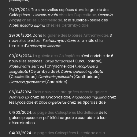
16/07/2024. Trois nouvelles espèces dans la galerie des
Coléoptères :
Coraebus rubi
chez les Buprestidae,
Oenopia
lyncea
chez les Coccinellidae,
et la superbe Rosalie des
Alpes
Rosalia alpina
chez les Cerambycidae.
29/06/2024. Dans
la galerie des Diptères Anthomyidae,
3
nouvelles photos :
Eustalomyia hilaris
et le mâle et la
femelle d’
Anthomyia illocata.
09/06/2024.
La galerie des Coléoptères
s’est enrichie de 6
nouvelles espèces :
Lixus bardanae
(Curculionidae),
Plateumaris sericea
(Chrysomelidae),
Anoplodera
sexguttata
(Cerambycidae),
Calvia quidecimguttata
(Coccinellidae),
Cantharis pellucida
(Cantharidae),
Carabus granulatus
(Carabidae).
06/04/2024.
Trois nouvelles araignées dans la galerie
:
Nomisia sp
. chez les Gnaphosidae,
Alopecosa inquilina
chez
les Lycosidae et
Olios argelasius
chez les Sparassidae.
04/03/2024.
La page des Coléoptères Mordellidae
de la
galerie propose un pdf téléchargeable pour aider à leur
détermination.
04/03/2024.
La page des Coléoptères Histeridae de la