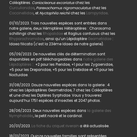
Coléoptères.
Coniocleonus excoriatus
chez les
Curculionidae
,
Parexochomus nigromaculatus
chez les
Coccinellidae
, et
Nyctophila reichii
chez les
Lampyridae
.
01/10/2023. Trois nouvelles espèces sont entrées dans
notre galerie, deux Hémiptères Hétéroptères : Chorosoma
schillingii chez les
Rhopalidae
et Raglius confusus chez les
Rhyparochromidae
, ainsi qu’un Lépidoptère
Geometridae
:
Idaea filicata (c’est la 23ème Idaea de notre galerie).
05/09/2023. De nouvelles clés de détermination sont
disponibles en pdf téléchargeables dans
notre galerie des
Lépidoptères
: +2 pour les Pieridae, +1 pour les Zygaenidae,
+5 pour les Drepanidae, +5 pour les Erebidae et +11 pour les
Noctuidae.
31/08/2023. Douze nouvelles espèces dans la galerie : 4
chez les Lépidoptères Geometridae, 7 chez les Coléoptères
et une chez les Diptères Syrphidae. Vous y trouverez
aujourd’hui 1751 espèces d’insectes et 2047 photos.
28/06/2023. Deux nouvelles espèces dans
la galerie des
Nymphalidés
, le petit nacré et le cardinal.
20/01/2023.
La fiche du criquet riverain
a été actualisée.
18/01/2023. Quinze nouvelles familles sont présentées