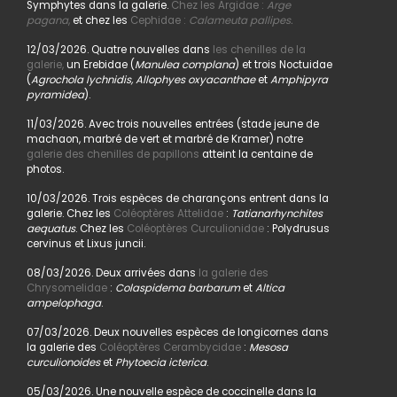
Symphytes dans la galerie.
Chez les Argidae :
Arge
pagana
,
et chez les
Cephidae :
Calameuta pallipes.
12/03/2026. Quatre nouvelles dans
les chenilles de la
galerie,
un Erebidae (
Manulea complana
) et trois Noctuidae
(
Agrochola lychnidis, Allophyes oxyacanthae
et
Amphipyra
pyramidea
).
11/03/2026. Avec trois nouvelles entrées (stade jeune de
machaon, marbré de vert et marbré de Kramer) notre
galerie des chenilles de papillons
atteint la centaine de
photos.
10/03/2026. Trois espèces de charançons entrent dans la
galerie. Chez les
Coléoptères Attelidae
:
Tatianarhynchites
aequatus
. Chez les
Coléoptères Curculionidae
: Polydrusus
cervinus et Lixus juncii.
08/03/2026. Deux arrivées dans
la galerie des
Chrysomelidae
:
Colaspidema barbarum
et
Altica
ampelophaga
.
07/03/2026. Deux nouvelles espèces de longicornes dans
la galerie des
Coléoptères Cerambycidae
:
Mesosa
curculionoides
et
Phytoecia icterica
.
05/03/2026. Une nouvelle espèce de coccinelle dans la