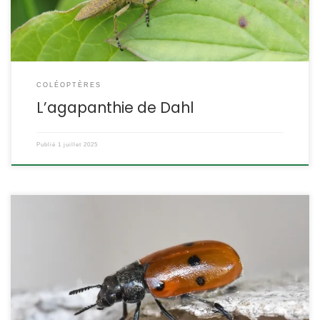
Lamiinae, tribu […]
COLÉOPTÈRES
L’agapanthie de Dahl
Publié
1 juillet 2025
Un Chrysomelidae arrivé récemment en France, il n’est présent
pour l’instant que dans les départements du littoral
méditerranéen. Lachnaia paradoxa Olivier,1808 POSITION
SYSTÉMATIQUE : Insecte, Coléoptère, Famille des Chrysomelidae,
sous-famille des Cryptocephalinae, tribu des Clytrini.
ETYMOLOGIE : Le nom de genre Lachnaia, autrefois orthographié
Lachnæa (Perrier,1932 Faune de France tome VI) signifie « velu ».