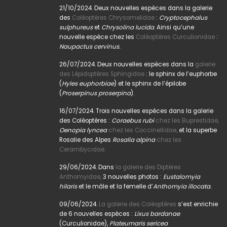
21/10/2024. Deux nouvelles espèces dans la galerie
des
Coléoptères Chrysomelidae
:
Cryptocephalus
sulphureus
et
Chrysolina lucida
. Ainsi qu’une
nouvelle espèce chez les
Coléoptères Curculionidae
:
Naupactus cervinus.
26/07/2024. Deux nouvelles espèces dans la
galerie
des Lépidoptères Sphingidae
: le sphinx de l’euphorbe
(
Hyles euphorbiae
) et le sphinx de l’épilobe
(
Proserpinus proserpina
).
16/07/2024. Trois nouvelles espèces dans la galerie
des Coléoptères :
Coraebus rubi
chez les Buprestidae,
Oenopia lyncea
chez les Coccinellidae,
et la superbe
Rosalie des Alpes
Rosalia alpina
chez les
Cerambycidae.
29/06/2024. Dans
la galerie des Diptères
Anthomyidae,
3 nouvelles photos :
Eustalomyia
hilaris
et le mâle et la femelle d’
Anthomyia illocata.
09/06/2024.
La galerie des Coléoptères
s’est enrichie
de 6 nouvelles espèces :
Lixus bardanae
(Curculionidae),
Plateumaris sericea