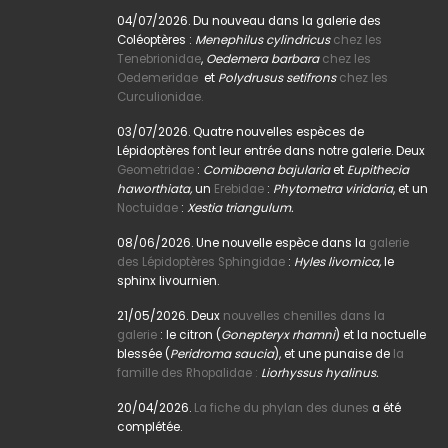
04/07/2026. Du nouveau dans la galerie des
Coléoptères :
Menephilus cylindricus
chez les
Tenebrionidae
,
Oedemera barbara
chez les
Oedemeridae
et
Polydrusus setifrons
chez les
Curculionidae.
03/07/2026. Quatre nouvelles espèces de
Lépidoptères font leur entrée dans notre galerie. Deux
Geometridae
:
Comibaena bajularia
et
Eupithecia
haworthiata,
un
Erebidae
:
Phytometra viridaria
, et un
Noctuidae
:
Xestia triangulum.
08/06/2026. Une nouvelle espèce dans la
galerie
des Lépidoptères Sphingidae
:
Hyles livornica,
le
sphinx livournien.
21/05/2026. Deux
nouvelles chenilles dans la
galerie
: le citron (
Gonepteryx rhamni
) et la noctuelle
blessée (
Peridroma saucia
), et une punaise de
la
famille des Rhopalidae :
Liorhyssus hyalinus.
20/04/2026.
La fiche du phylan des dunes
a été
complétée.