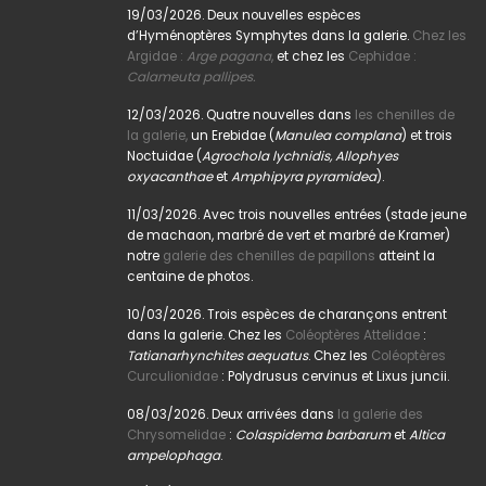
19/03/2026. Deux nouvelles espèces
d’Hyménoptères Symphytes dans la galerie.
Chez les
Argidae :
Arge pagana
,
et chez les
Cephidae :
Calameuta pallipes.
12/03/2026. Quatre nouvelles dans
les chenilles de
la galerie,
un Erebidae (
Manulea complana
) et trois
Noctuidae (
Agrochola lychnidis, Allophyes
oxyacanthae
et
Amphipyra pyramidea
).
11/03/2026. Avec trois nouvelles entrées (stade jeune
de machaon, marbré de vert et marbré de Kramer)
notre
galerie des chenilles de papillons
atteint la
centaine de photos.
10/03/2026. Trois espèces de charançons entrent
dans la galerie. Chez les
Coléoptères Attelidae
:
Tatianarhynchites aequatus
. Chez les
Coléoptères
Curculionidae
: Polydrusus cervinus et Lixus juncii.
08/03/2026. Deux arrivées dans
la galerie des
Chrysomelidae
:
Colaspidema barbarum
et
Altica
ampelophaga
.