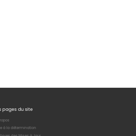
s pages du site
ropos
e à la détermination
hives des Mises à Jour