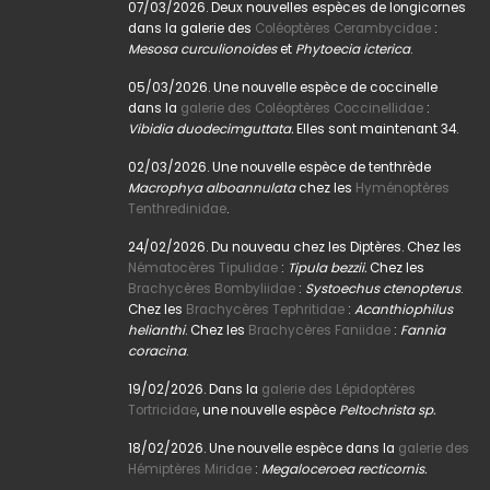
07/03/2026. Deux nouvelles espèces de longicornes
dans la galerie des
Coléoptères Cerambycidae
:
Mesosa curculionoides
et
Phytoecia icterica
.
05/03/2026. Une nouvelle espèce de coccinelle
dans la
galerie des Coléoptères Coccinellidae
:
Vibidia duodecimguttata.
Elles sont maintenant 34.
02/03/2026. Une nouvelle espèce de tenthrède
Macrophya alboannulata
chez les
Hyménoptères
Tenthredinidae
.
24/02/2026. Du nouveau chez les Diptères. Chez les
Nématocères Tipulidae
:
Tipula bezzii.
Chez les
Brachycères Bombyliidae
:
Systoechus ctenopterus
.
Chez les
Brachycères Tephritidae
:
Acanthiophilus
helianthi
. Chez les
Brachycères Faniidae
:
Fannia
coracina
.
19/02/2026. Dans la
galerie des Lépidoptères
Tortricidae
, une nouvelle espèce
Peltochrista sp.
18/02/2026. Une nouvelle espèce dans la
galerie des
Hémiptères Miridae
:
Megaloceroea recticornis.