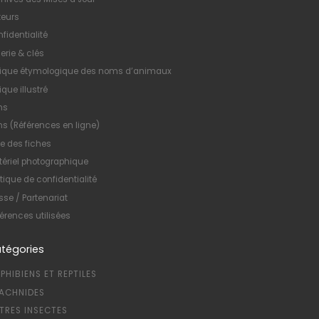
teurs
fidentialité
erie & clés
xique étymologique des noms d’animaux
ique illustré
ns
ns (Références en ligne)
te des fiches
ériel photographique
itique de confidentialité
sse / Partenariat
érences utilisées
tégories
PHIBIENS ET REPTILES
ACHNIDES
TRES INSECTES