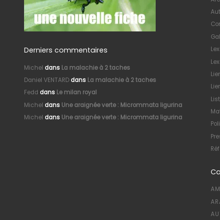
Au
Con
Gal
Derniers commentaires
Le
Lex
Michel
dans
La malachie à 2 taches
Lie
Daniel VENTARD
dans
La malachie à 2 taches
Lie
Fedd
dans
Le milan royal
Lis
Michel
dans
Une araignée verte : Micrommata ligurina
Mat
Michel
dans
Une araignée verte : Micrommata ligurina
Pol
Pre
Réf
Ca
AM
AR
AU