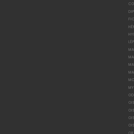
CO
DI
FI
HÉ
HY
LÉ
MA
MA
MA
MA
MO
MY
OD
OI
OI
OI
OI
OR