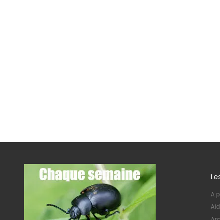
Le
A p
Aid
Arc