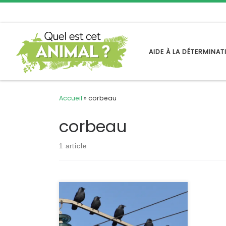
Passer au contenu
AIDE À LA DÉTERMINA
Accueil
»
corbeau
corbeau
1 article
Parmi les corvidés noirs de notre
faune, regroupés dans le genre
Corvus, le choucas des tours est le
plus petit. C’est aussi le plus urbain,