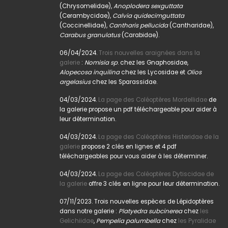
(Chrysomelidae),
Anoplodera sexguttata
(Cerambycidae),
Calvia quidecimguttata
(Coccinellidae),
Cantharis pellucida
(Cantharidae),
Carabus granulatus
(Carabidae).
06/04/2024.
Trois nouvelles araignées dans la
galerie
:
Nomisia sp
. chez les Gnaphosidae,
Alopecosa inquilina
chez les Lycosidae et
Olios
argelasius
chez les Sparassidae.
04/03/2024.
La page des Coléoptères Mordellidae
de
la galerie propose un pdf téléchargeable pour aider à
leur détermination.
04/03/2024.
La page des Coléoptères Histeridae de la
galerie
propose 2 clés en lignes et 4 pdf
téléchargeables pour vous aider à les déterminer.
04/03/2024.
La page des Coléoptères Dytiscidae de
la galerie
offre 3 clés en ligne pour leur détermination.
07/11/2023. Trois nouvelles espèces de Lépidoptères
dans notre galerie :
Platyedra subcinerea
chez
les
Gelichiidae
,
Pempelia palumbella
chez
les Pyralidae