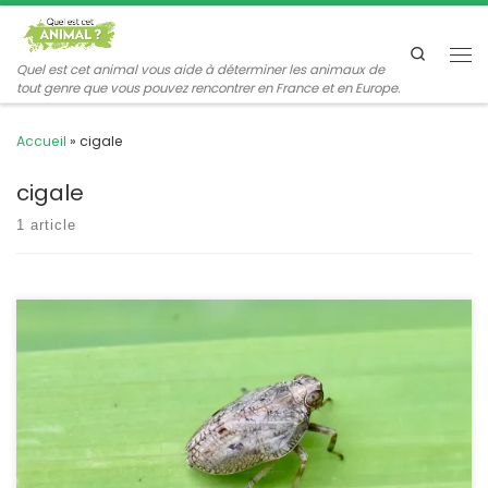
Passer au contenu
Search
Me
Quel est cet animal vous aide à déterminer les animaux de
tout genre que vous pouvez rencontrer en France et en Europe.
Accueil
»
cigale
cigale
1 article
C’est une cicadelle commune et très particulière par son aspect
trapu et cuirassé, ainsi que par une curiosité anatomique qui lui
permet de faire des bonds étonnants pour sa taille. Ses nymphes
sont aussi très originales avec leur plumeau bleu à l’extrémité de
l’abdomen. Issus coleoptratus Fabricius,1781 La cigale bossue
POSITION SYSTÉMATIQUE : […]