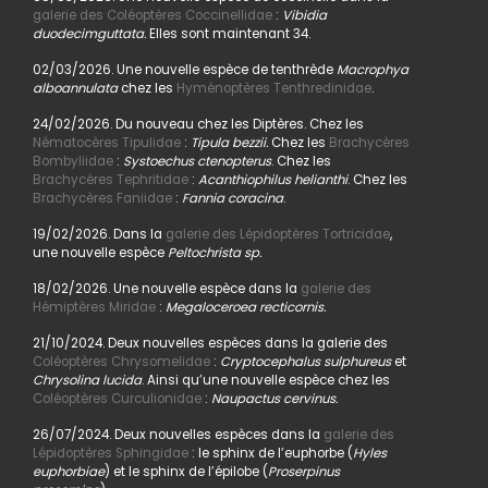
galerie des Coléoptères Coccinellidae
:
Vibidia
duodecimguttata.
Elles sont maintenant 34.
02/03/2026. Une nouvelle espèce de tenthrède
Macrophya
alboannulata
chez les
Hyménoptères Tenthredinidae
.
24/02/2026. Du nouveau chez les Diptères. Chez les
Nématocères Tipulidae
:
Tipula bezzii.
Chez les
Brachycères
Bombyliidae
:
Systoechus ctenopterus
. Chez les
Brachycères Tephritidae
:
Acanthiophilus helianthi
. Chez les
Brachycères Faniidae
:
Fannia coracina
.
19/02/2026. Dans la
galerie des Lépidoptères Tortricidae
,
une nouvelle espèce
Peltochrista sp.
18/02/2026. Une nouvelle espèce dans la
galerie des
Hémiptères Miridae
:
Megaloceroea recticornis.
21/10/2024. Deux nouvelles espèces dans la galerie des
Coléoptères Chrysomelidae
:
Cryptocephalus sulphureus
et
Chrysolina lucida
. Ainsi qu’une nouvelle espèce chez les
Coléoptères Curculionidae
:
Naupactus cervinus.
26/07/2024. Deux nouvelles espèces dans la
galerie des
Lépidoptères Sphingidae
: le sphinx de l’euphorbe (
Hyles
euphorbiae
) et le sphinx de l’épilobe (
Proserpinus