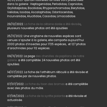
18/01/2023. Quinze nouvelles familles sont présentées
dans la galerie : Heptageniidae, Perlodidae, Capniidae,
Gryllotalpidae, Baciliidae, Rhyparochromidae, Berytidae,
Veliidae, Issidae, Ascalaphidae, Odontoceridae,
Incurvariidae, Alucitidae, Cossidae, Limacodidae.
29/12/2022.
La fiche de la cétoine dorée a été révisée
,
plusieurs nouvelles photos ont été ajoutées
25/11/2022. Une vingtaine de nouvelles espèces sont
venues s’ajouter à la galerie, elle comporte aujourd’hui
2000 photos d’insectes pour 1725 espèces, et 127 photos
d’arachnides pour 112 espèces.
09/11/2022. La page
des chenilles de papillons de notre
galerie
a été complétée. 24 nouvelles photos ont été
ajoutées.
14/07/2022. La fiche de l’orthétrum réticulé a été révisée et
complétée par de nouvelles photos.
07/07/2022.
La fiche du taon des bromes
a été complétée
avec des photos du mâle.
07/06/2022.
La fiche de la syritte piolante
a été révisée et
actualisée.