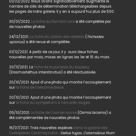
01/02/2022. Nous avons significativement augmenté le
nombre de clés de détermination téléchargeables depuis
les pages de notre galerie. Il y en a aujourd’hui plus de 500.
30/01/2022.
La fiche du flamant rose
a été complétée par
de nouvelles photos.
24/12/2021.
La fiche du clairon des abeilles
(
Trichodes
apiarius
) a été revue et complétée.
01/12/2021. A partir de ce jour, il y aura deux fiches
nouvelles par mois, mises en lignes les 1er et 15 du mois.
20/11/2021. La
fiche de la punaise du bouleau
(Elasmostethus interstinctus) a été réactualisée.
20/10/2021. Ajout d’une photo qui montre l’accouplement
sur
la fiche de l’aeschne bleue.
20/10/2021. Ajout d’une photo qui montre l’accouplement
sur
la fiche du sympetrum à nervures rouges.
05/10/2021.
La fiche de l’osmie rousse
(Osmia bicornis) a
été complémentée de nouvelles photos.
16/07/2021. Trois nouvelles espèces
dans la galerie des
Coléoptères Cerambycidae
:
Deilus fugax, Calamobius filum