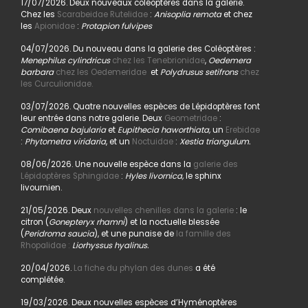
17/07/2026. Deux nouveaux coléoptères dans la galerie.
Chez les
Scarabeidae Rutelidae
:
Anisoplia remota
et chez
les
Apionidae
:
Protapion fulvipes
04/07/2026. Du nouveau dans la galerie des Coléoptères :
Menephilus cylindricus
chez les Tenebrionidae
,
Oedemera
barbara
chez les Oedemeridae
et
Polydrusus setifrons
chez
les Curculionidae.
03/07/2026. Quatre nouvelles espèces de Lépidoptères font
leur entrée dans notre galerie. Deux
Geometridae
:
Comibaena bajularia
et
Eupithecia haworthiata,
un
Erebidae
:
Phytometra viridaria
, et un
Noctuidae
:
Xestia triangulum.
08/06/2026. Une nouvelle espèce dans la
galerie des
Lépidoptères Sphingidae
:
Hyles livornica,
le sphinx
livournien.
21/05/2026. Deux
nouvelles chenilles dans la galerie
: le
citron (
Gonepteryx rhamni
) et la noctuelle blessée
(
Peridroma saucia
), et une punaise de
la famille des
Rhopalidae :
Liorhyssus hyalinus.
20/04/2026.
La fiche du phylan des dunes
a été
complétée.
19/03/2026. Deux nouvelles espèces d’Hyménoptères