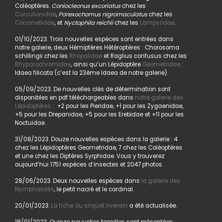
Coléoptères.
Coniocleonus excoriatus
chez les
Curculionidae
,
Parexochomus nigromaculatus
chez les
Coccinellidae
, et
Nyctophila reichii
chez les
Lampyridae
.
01/10/2023. Trois nouvelles espèces sont entrées dans
notre galerie, deux Hémiptères Hétéroptères : Chorosoma
schillingii chez les
Rhopalidae
et Raglius confusus chez les
Rhyparochromidae
, ainsi qu’un Lépidoptère
Geometridae
:
Idaea filicata (c’est la 23ème Idaea de notre galerie).
05/09/2023. De nouvelles clés de détermination sont
disponibles en pdf téléchargeables dans
notre galerie des
Lépidoptères
: +2 pour les Pieridae, +1 pour les Zygaenidae,
+5 pour les Drepanidae, +5 pour les Erebidae et +11 pour les
Noctuidae.
31/08/2023. Douze nouvelles espèces dans la galerie : 4
chez les Lépidoptères Geometridae, 7 chez les Coléoptères
et une chez les Diptères Syrphidae. Vous y trouverez
aujourd’hui 1751 espèces d’insectes et 2047 photos.
28/06/2023. Deux nouvelles espèces dans
la galerie des
Nymphalidés
, le petit nacré et le cardinal.
20/01/2023.
La fiche du criquet riverain
a été actualisée.