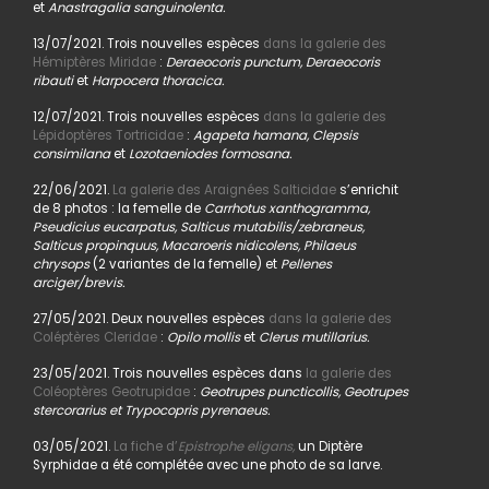
et
Anastragalia sanguinolenta.
13/07/2021. Trois nouvelles espèces
dans la galerie des
Hémiptères Miridae
:
Deraeocoris punctum, Deraeocoris
ribauti
et
Harpocera thoracica.
12/07/2021. Trois nouvelles espèces
dans la galerie des
Lépidoptères Tortricidae
:
Agapeta hamana, Clepsis
consimilana
et
Lozotaeniodes formosana.
22/06/2021.
La galerie des Araignées Salticidae
s’enrichit
de 8 photos : la femelle de
Carrhotus xanthogramma,
Pseudicius eucarpatus, Salticus mutabilis/zebraneus,
Salticus propinquus, Macaroeris nidicolens, Philaeus
chrysops
(2 variantes de la femelle) et
Pellenes
arciger/brevis.
27/05/2021. Deux nouvelles espèces
dans la galerie des
Coléptères Cleridae
:
Opilo mollis
et
Clerus mutillarius.
23/05/2021. Trois nouvelles espèces dans
la galerie des
Coléoptères Geotrupidae
:
Geotrupes puncticollis, Geotrupes
stercorarius et Trypocopris pyrenaeus.
03/05/2021.
La fiche d’
Epistrophe eligans,
un Diptère
Syrphidae a été complétée avec une photo de sa larve.