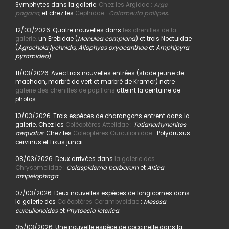
Symphytes dans la galerie.
Chez les Argidae :
Arge
pagana
,
et chez les
Cephidae :
Calameuta pallipes.
12/03/2026. Quatre nouvelles dans
les chenilles de la
galerie,
un Erebidae (
Manulea complana
) et trois Noctuidae
(
Agrochola lychnidis, Allophyes oxyacanthae
et
Amphipyra
pyramidea
).
11/03/2026. Avec trois nouvelles entrées (stade jeune de
machaon, marbré de vert et marbré de Kramer) notre
galerie des chenilles de papillons
atteint la centaine de
photos.
10/03/2026. Trois espèces de charançons entrent dans la
galerie. Chez les
Coléoptères Attelidae
:
Tatianarhynchites
aequatus
. Chez les
Coléoptères Curculionidae
: Polydrusus
cervinus et Lixus juncii.
08/03/2026. Deux arrivées dans
la galerie des
Chrysomelidae
:
Colaspidema barbarum
et
Altica
ampelophaga
.
07/03/2026. Deux nouvelles espèces de longicornes dans
la galerie des
Coléoptères Cerambycidae
:
Mesosa
curculionoides
et
Phytoecia icterica
.
05/03/2026. Une nouvelle espèce de coccinelle dans la