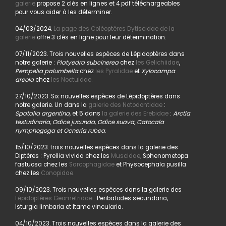
galerie
propose 2 clés en lignes et 4 pdf téléchargeables
pour vous aider à les déterminer.
04/03/2024.
La page des Coléoptères Dytiscidae de la
galerie
offre 3 clés en ligne pour leur détermination.
07/11/2023. Trois nouvelles espèces de Lépidoptères dans
notre galerie :
Platyedra subcinerea
chez
les Gelichiidae
,
Pempelia palumbella
chez
les Pyralidae
et
Xylocampa
areola
chez
les Noctuidae.
27/10/2023. Six nouvelles espèces de Lépidoptères dans
notre galerie. Un dans la
galerie des Notodontidae
:
Spatalia argentina,
et 5 dans
la galerie des Erebidae
:
Arctia
testudinaria, Odice jucunda, Odice suava, Catocala
nymphogoga et Ocneria rubea
.
15/10/2023. trois nouvelles espèces dans la galerie des
Diptères : Pyrellia vivida chez les
Muscidae,
Sphenometopa
fastuosa chez les
Sarcophagidae
et Physocephala pusilla
chez les
Conopidae.
09/10/2023. Trois nouvelles espèces dans la galerie des
Lépidoptères Geometridae
: Peribatodes secundaria,
Isturgia limbaria et Itame vincularia.
04/10/2023. Trois nouvelles espèces dans la galerie des