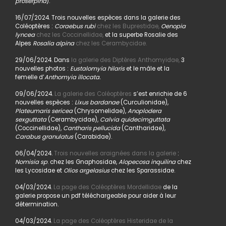
proserpina
).
16/07/2024. Trois nouvelles espèces dans la galerie des
Coléoptères :
Coraebus rubi
chez les Buprestidae,
Oenopia
lyncea
chez les Coccinellidae,
et la superbe Rosalie des
Alpes
Rosalia alpina
chez les Cerambycidae.
29/06/2024. Dans
la galerie des Diptères Anthomyidae,
3
nouvelles photos :
Eustalomyia hilaris
et le mâle et la
femelle d’
Anthomyia illocata.
09/06/2024.
La galerie des Coléoptères
s’est enrichie de 6
nouvelles espèces :
Lixus bardanae
(Curculionidae),
Plateumaris sericea
(Chrysomelidae),
Anoplodera
sexguttata
(Cerambycidae),
Calvia quidecimguttata
(Coccinellidae),
Cantharis pellucida
(Cantharidae),
Carabus granulatus
(Carabidae).
06/04/2024.
Trois nouvelles araignées dans la galerie
:
Nomisia sp
. chez les Gnaphosidae,
Alopecosa inquilina
chez
les Lycosidae et
Olios argelasius
chez les Sparassidae.
04/03/2024.
La page des Coléoptères Mordellidae
de la
galerie propose un pdf téléchargeable pour aider à leur
détermination.
04/03/2024.
La page des Coléoptères Histeridae de la