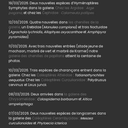
19/03/2026. Deux nouvelles espèces d’Hyménoptères
Symphytes dans la galerie.
Chez les Argidae :
Arge
pagana
,
et chez les
Cephidae :
Calameuta pallipes.
12/03/2026. Quatre nouvelles dans
les chenilles de la
galerie,
un Erebidae (
Manulea complana
) et trois Noctuidae
(
Agrochola lychnidis, Allophyes oxyacanthae
et
Amphipyra
pyramidea
).
11/03/2026. Avec trois nouvelles entrées (stade jeune de
machaon, marbré de vert et marbré de Kramer) notre
galerie des chenilles de papillons
atteint la centaine de
photos.
10/03/2026. Trois espèces de charançons entrent dans la
galerie. Chez les
Coléoptères Attelidae
:
Tatianarhynchites
aequatus
. Chez les
Coléoptères Curculionidae
: Polydrusus
cervinus et Lixus juncii.
08/03/2026. Deux arrivées dans
la galerie des
Chrysomelidae
:
Colaspidema barbarum
et
Altica
ampelophaga
.
07/03/2026. Deux nouvelles espèces de longicornes dans
la galerie des
Coléoptères Cerambycidae
:
Mesosa
curculionoides
et
Phytoecia icterica
.