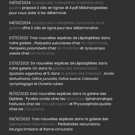
04/03/2024.
La page des Coléoptères Histeridae de la
galerie
propose 2 clés en lignes et 4 pdf téléchargeables
pour vous aider à les déterminer.
04/03/2024.
La page des Coléoptères Dytiscidae de la
galerie
offre 3 clés en ligne pour leur détermination.
07/11/2023. Trois nouvelles espèces de Lépidoptères dans
notre galerie :
Platyedra subcinerea
chez
les Gelichiidae
,
Pempelia palumbella
chez
les Pyralidae
et
Xylocampa
areola
chez
les Noctuidae.
27/10/2023. Six nouvelles espèces de Lépidoptères dans
notre galerie. Un dans la
galerie des Notodontidae
:
Spatalia argentina,
et 5 dans
la galerie des Erebidae
:
Arctia
testudinaria, Odice jucunda, Odice suava, Catocala
nymphogoga et Ocneria rubea
.
15/10/2023. trois nouvelles espèces dans la galerie des
Diptères : Pyrellia vivida chez les
Muscidae,
Sphenometopa
fastuosa chez les
Sarcophagidae
et Physocephala pusilla
chez les
Conopidae.
09/10/2023. Trois nouvelles espèces dans la galerie des
Lépidoptères Geometridae
: Peribatodes secundaria,
Isturgia limbaria et Itame vincularia.