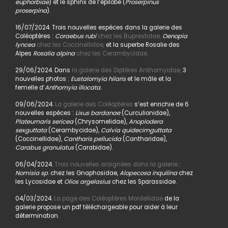
euphorbiae
) et le sphinx de l’épilobe (
Proserpinus
proserpina
).
16/07/2024. Trois nouvelles espèces dans la galerie des
Coléoptères :
Coraebus rubi
chez les Buprestidae,
Oenopia
lyncea
chez les Coccinellidae,
et la superbe Rosalie des
Alpes
Rosalia alpina
chez les Cerambycidae.
29/06/2024. Dans
la galerie des Diptères Anthomyidae,
3
nouvelles photos :
Eustalomyia hilaris
et le mâle et la
femelle d’
Anthomyia illocata.
09/06/2024.
La galerie des Coléoptères
s’est enrichie de 6
nouvelles espèces :
Lixus bardanae
(Curculionidae),
Plateumaris sericea
(Chrysomelidae),
Anoplodera
sexguttata
(Cerambycidae),
Calvia quidecimguttata
(Coccinellidae),
Cantharis pellucida
(Cantharidae),
Carabus granulatus
(Carabidae).
06/04/2024.
Trois nouvelles araignées dans la galerie
:
Nomisia sp
. chez les Gnaphosidae,
Alopecosa inquilina
chez
les Lycosidae et
Olios argelasius
chez les Sparassidae.
04/03/2024.
La page des Coléoptères Mordellidae
de la
galerie propose un pdf téléchargeable pour aider à leur
détermination.