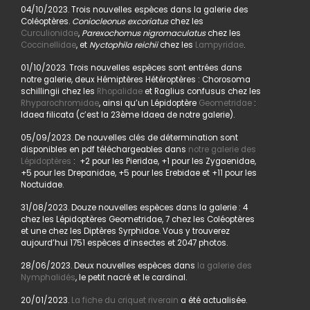
04/10/2023. Trois nouvelles espèces dans la galerie des
Coléoptères.
Coniocleonus excoriatus
chez les
Curculionidae
,
Parexochomus nigromaculatus
chez les
Coccinellidae
, et
Nyctophila reichii
chez les
Lampyridae
.
01/10/2023. Trois nouvelles espèces sont entrées dans
notre galerie, deux Hémiptères Hétéroptères : Chorosoma
schillingii chez les
Rhopalidae
et Raglius confusus chez les
Rhyparochromidae
, ainsi qu’un Lépidoptère
Geometridae
:
Idaea filicata (c’est la 23ème Idaea de notre galerie).
05/09/2023. De nouvelles clés de détermination sont
disponibles en pdf téléchargeables dans
notre galerie des
Lépidoptères
: +2 pour les Pieridae, +1 pour les Zygaenidae,
+5 pour les Drepanidae, +5 pour les Erebidae et +11 pour les
Noctuidae.
31/08/2023. Douze nouvelles espèces dans la galerie : 4
chez les Lépidoptères Geometridae, 7 chez les Coléoptères
et une chez les Diptères Syrphidae. Vous y trouverez
aujourd’hui 1751 espèces d’insectes et 2047 photos.
28/06/2023. Deux nouvelles espèces dans
la galerie des
Nymphalidés
, le petit nacré et le cardinal.
20/01/2023.
La fiche du criquet riverain
a été actualisée.