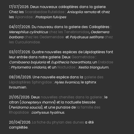
17/07/2026. Deux nouveaux coléoptères dans la galerie.
Chez les
Scarabeidae Rutelidae
:
Anisoplia remota
et chez
les
Apionidae
:
Protapion fulvipes
04/07/2026. Du nouveau dans la galerie des Coléoptères :
Menephilus cylindricus
chez les Tenebrionidae
,
Oedemera
barbara
chez les Oedemeridae
et
Polydrusus setifrons
chez
les Curculionidae.
03/07/2026. Quatre nouvelles espèces de Lépidoptères font
leur entrée dans notre galerie. Deux
Geometridae
:
Comibaena bajularia
et
Eupithecia haworthiata,
un
Erebidae
:
Phytometra viridaria
, et un
Noctuidae
:
Xestia triangulum.
08/06/2026. Une nouvelle espèce dans la
galerie des
Lépidoptères Sphingidae
:
Hyles livornica,
le sphinx
livournien.
21/05/2026. Deux
nouvelles chenilles dans la galerie
: le
citron (
Gonepteryx rhamni
) et la noctuelle blessée
(
Peridroma saucia
), et une punaise de
la famille des
Rhopalidae :
Liorhyssus hyalinus.
20/04/2026.
La fiche du phylan des dunes
a été
complétée.