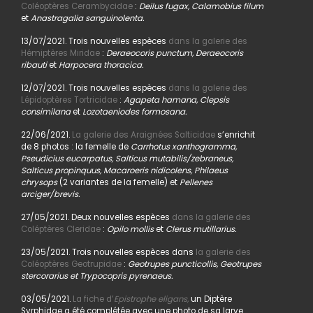
Coléoptères Cerambycidae
:
Deilus fugax, Calamobius filum
et
Anastragalia sanguinolenta.
13/07/2021. Trois nouvelles espèces
dans la galerie des
Hémiptères Miridae
:
Deraeocoris punctum, Deraeocoris
ribauti
et
Harpocera thoracica.
12/07/2021. Trois nouvelles espèces
dans la galerie des
Lépidoptères Tortricidae
:
Agapeta hamana, Clepsis
consimilana
et
Lozotaeniodes formosana.
22/06/2021.
La galerie des Araignées Salticidae
s’enrichit
de 8 photos : la femelle de
Carrhotus xanthogramma,
Pseudicius eucarpatus, Salticus mutabilis/zebraneus,
Salticus propinquus, Macaroeris nidicolens, Philaeus
chrysops
(2 variantes de la femelle) et
Pellenes
arciger/brevis.
27/05/2021. Deux nouvelles espèces
dans la galerie des
Coléptères Cleridae
:
Opilo mollis
et
Clerus mutillarius.
23/05/2021. Trois nouvelles espèces dans
la galerie des
Coléoptères Geotrupidae
:
Geotrupes puncticollis, Geotrupes
stercorarius et Trypocopris pyrenaeus.
03/05/2021.
La fiche d’
Epistrophe eligans,
un Diptère
Syrphidae a été complétée avec une photo de sa larve.