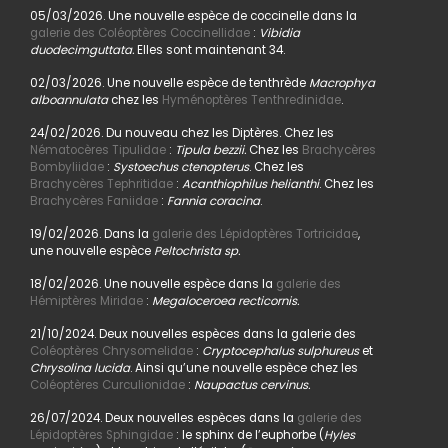
05/03/2026. Une nouvelle espèce de coccinelle dans la
galerie des Coléoptères Coccinellidae
:
Vibidia
duodecimguttata.
Elles sont maintenant 34.
02/03/2026. Une nouvelle espèce de tenthrède
Macrophya
alboannulata
chez les
Hyménoptères Tenthredinidae
.
24/02/2026. Du nouveau chez les Diptères. Chez les
Nématocères Tipulidae
:
Tipula bezzii.
Chez les
Brachycères
Bombyliidae
:
Systoechus ctenopterus
. Chez les
Brachycères Tephritidae
:
Acanthiophilus helianthi
. Chez les
Brachycères Faniidae
:
Fannia coracina
.
19/02/2026. Dans la
galerie des Lépidoptères Tortricidae
,
une nouvelle espèce
Peltochrista sp.
18/02/2026. Une nouvelle espèce dans la
galerie des
Hémiptères Miridae
:
Megaloceroea recticornis.
21/10/2024. Deux nouvelles espèces dans la galerie des
Coléoptères Chrysomelidae
:
Cryptocephalus sulphureus
et
Chrysolina lucida
. Ainsi qu’une nouvelle espèce chez les
Coléoptères Curculionidae
:
Naupactus cervinus.
26/07/2024. Deux nouvelles espèces dans la
galerie des
Lépidoptères Sphingidae
: le sphinx de l’euphorbe (
Hyles