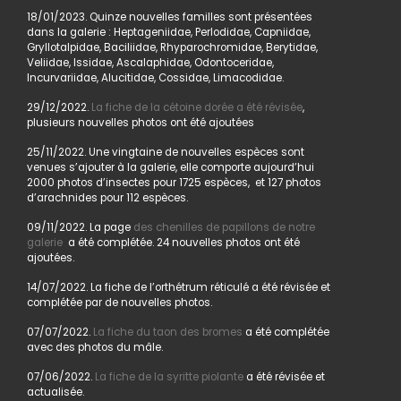
18/01/2023. Quinze nouvelles familles sont présentées
dans la galerie : Heptageniidae, Perlodidae, Capniidae,
Gryllotalpidae, Baciliidae, Rhyparochromidae, Berytidae,
Veliidae, Issidae, Ascalaphidae, Odontoceridae,
Incurvariidae, Alucitidae, Cossidae, Limacodidae.
29/12/2022.
La fiche de la cétoine dorée a été révisée
,
plusieurs nouvelles photos ont été ajoutées
25/11/2022. Une vingtaine de nouvelles espèces sont
venues s’ajouter à la galerie, elle comporte aujourd’hui
2000 photos d’insectes pour 1725 espèces, et 127 photos
d’arachnides pour 112 espèces.
09/11/2022. La page
des chenilles de papillons de notre
galerie
a été complétée. 24 nouvelles photos ont été
ajoutées.
14/07/2022. La fiche de l’orthétrum réticulé a été révisée et
complétée par de nouvelles photos.
07/07/2022.
La fiche du taon des bromes
a été complétée
avec des photos du mâle.
07/06/2022.
La fiche de la syritte piolante
a été révisée et
actualisée.