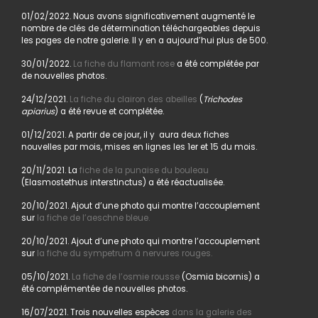
01/02/2022. Nous avons significativement augmenté le
nombre de clés de détermination téléchargeables depuis
les pages de notre galerie. Il y en a aujourd’hui plus de 500.
30/01/2022.
La fiche du flamant rose
a été complétée par
de nouvelles photos.
24/12/2021.
La fiche du clairon des abeilles
(
Trichodes
apiarius
) a été revue et complétée.
01/12/2021. A partir de ce jour, il y aura deux fiches
nouvelles par mois, mises en lignes les 1er et 15 du mois.
20/11/2021. La
fiche de la punaise du bouleau
(Elasmostethus interstinctus) a été réactualisée.
20/10/2021. Ajout d’une photo qui montre l’accouplement
sur
la fiche de l’aeschne bleue.
20/10/2021. Ajout d’une photo qui montre l’accouplement
sur
la fiche du sympetrum à nervures rouges.
05/10/2021.
La fiche de l’osmie rousse
(Osmia bicornis) a
été complémentée de nouvelles photos.
16/07/2021. Trois nouvelles espèces
dans la galerie des