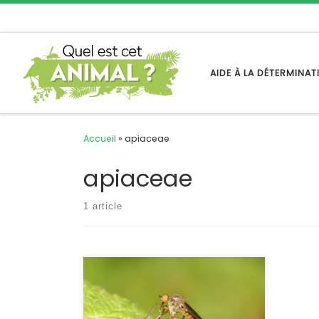
Passer au contenu
AIDE À LA DÉTERMINA
Accueil
»
apiaceae
apiaceae
1 article
C’est un gros moucheron dont la tête
sphérique, les gros yeux et la longue
trompe sont caractéristiques. A la
fois butineur et prédateur, il habite le