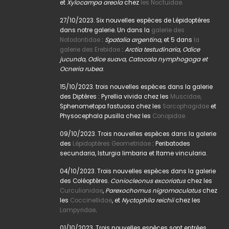
et
Xylocampa areola
chez
les Noctuidae.
27/10/2023. Six nouvelles espèces de Lépidoptères
dans notre galerie. Un dans la
galerie des
Notodontidae
:
Spatalia argentina,
et 5 dans
la
galerie des Erebidae
:
Arctia testudinaria, Odice
jucunda, Odice suava, Catocala nymphogoga et
Ocneria rubea
.
15/10/2023. trois nouvelles espèces dans la galerie
des Diptères : Pyrellia vivida chez les
Muscidae,
Sphenometopa fastuosa chez les
Sarcophagidae
et
Physocephala pusilla chez les
Conopidae.
09/10/2023. Trois nouvelles espèces dans la galerie
des
Lépidoptères Geometridae
: Peribatodes
secundaria, Isturgia limbaria et Itame vincularia.
04/10/2023. Trois nouvelles espèces dans la galerie
des Coléoptères.
Coniocleonus excoriatus
chez les
Curculionidae
,
Parexochomus nigromaculatus
chez
les
Coccinellidae
, et
Nyctophila reichii
chez les
Lampyridae
.
01/10/2023. Trois nouvelles espèces sont entrées