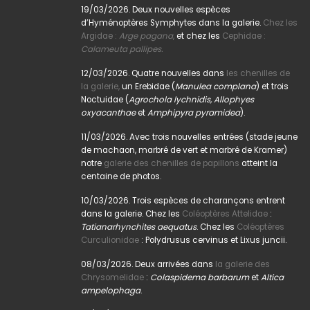
19/03/2026. Deux nouvelles espèces
d’Hyménoptères Symphytes dans la galerie.
Chez les
Argidae :
Arge pagana
,
et chez les
Cephidae :
Calameuta pallipes.
12/03/2026. Quatre nouvelles dans
les chenilles de
la galerie,
un Erebidae (
Manulea complana
) et trois
Noctuidae (
Agrochola lychnidis, Allophyes
oxyacanthae
et
Amphipyra pyramidea
).
11/03/2026. Avec trois nouvelles entrées (stade jeune
de machaon, marbré de vert et marbré de Kramer)
notre
galerie des chenilles de papillons
atteint la
centaine de photos.
10/03/2026. Trois espèces de charançons entrent
dans la galerie. Chez les
Coléoptères Attelidae
:
Tatianarhynchites aequatus
. Chez les
Coléoptères
Curculionidae
: Polydrusus cervinus et Lixus juncii.
08/03/2026. Deux arrivées dans
la galerie des
Chrysomelidae
:
Colaspidema barbarum
et
Altica
ampelophaga
.