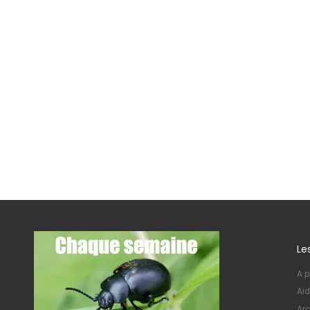
Le
A p
Aid
Arc