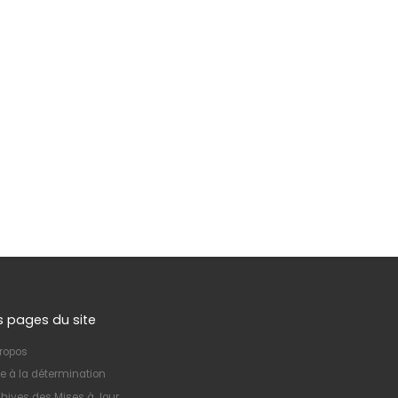
s pages du site
ropos
e à la détermination
hives des Mises à Jour