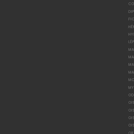
CO
DI
FI
HÉ
HY
LÉ
MA
MA
MA
MA
MO
MY
OD
OI
OI
OI
OI
OR