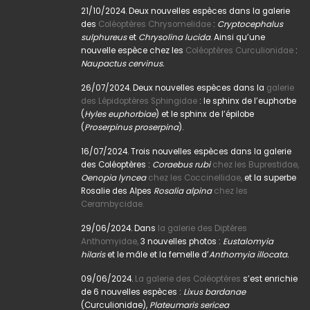
21/10/2024. Deux nouvelles espèces dans la galerie
des
Coléoptères Chrysomelidae
:
Cryptocephalus
sulphureus
et
Chrysolina lucida
. Ainsi qu’une
nouvelle espèce chez les
Coléoptères Curculionidae
:
Naupactus cervinus.
26/07/2024. Deux nouvelles espèces dans la
galerie
des Lépidoptères Sphingidae
: le sphinx de l’euphorbe
(
Hyles euphorbiae
) et le sphinx de l’épilobe
(
Proserpinus proserpina
).
16/07/2024. Trois nouvelles espèces dans la galerie
des Coléoptères :
Coraebus rubi
chez les Buprestidae,
Oenopia lyncea
chez les Coccinellidae,
et la superbe
Rosalie des Alpes
Rosalia alpina
chez les
Cerambycidae.
29/06/2024. Dans
la galerie des Diptères
Anthomyidae,
3 nouvelles photos :
Eustalomyia
hilaris
et le mâle et la femelle d’
Anthomyia illocata.
09/06/2024.
La galerie des Coléoptères
s’est enrichie
de 6 nouvelles espèces :
Lixus bardanae
(Curculionidae),
Plateumaris sericea