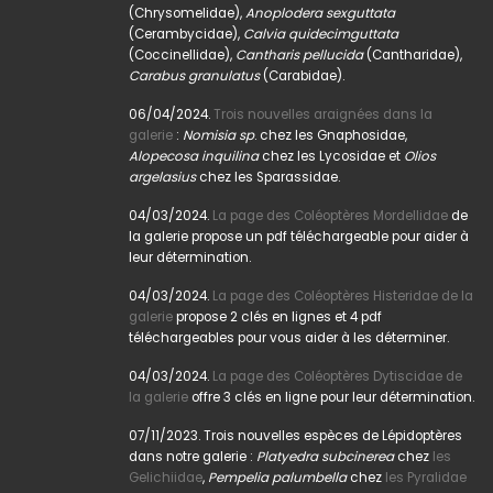
(Chrysomelidae),
Anoplodera sexguttata
(Cerambycidae),
Calvia quidecimguttata
(Coccinellidae),
Cantharis pellucida
(Cantharidae),
Carabus granulatus
(Carabidae).
06/04/2024.
Trois nouvelles araignées dans la
galerie
:
Nomisia sp
. chez les Gnaphosidae,
Alopecosa inquilina
chez les Lycosidae et
Olios
argelasius
chez les Sparassidae.
04/03/2024.
La page des Coléoptères Mordellidae
de
la galerie propose un pdf téléchargeable pour aider à
leur détermination.
04/03/2024.
La page des Coléoptères Histeridae de la
galerie
propose 2 clés en lignes et 4 pdf
téléchargeables pour vous aider à les déterminer.
04/03/2024.
La page des Coléoptères Dytiscidae de
la galerie
offre 3 clés en ligne pour leur détermination.
07/11/2023. Trois nouvelles espèces de Lépidoptères
dans notre galerie :
Platyedra subcinerea
chez
les
Gelichiidae
,
Pempelia palumbella
chez
les Pyralidae