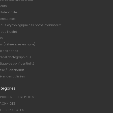
teurs
fidentialité
erie & clés
xique étymologique des noms d’animaux
ique illustré
ns
ns (Références en ligne)
te des fiches
ériel photographique
itique de confidentialité
sse / Partenariat
érences utilisées
tégories
PHIBIENS ET REPTILES
ACHNIDES
TRES INSECTES