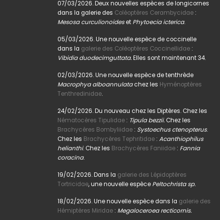
07/03/2026. Deux nouvelles espèces de longicornes
dans la galerie des
Coléoptères Cerambycidae
:
Mesosa curculionoides
et
Phytoecia icterica
.
05/03/2026. Une nouvelle espèce de coccinelle
dans la
galerie des Coléoptères Coccinellidae
:
Vibidia duodecimguttata.
Elles sont maintenant 34.
02/03/2026. Une nouvelle espèce de tenthrède
Macrophya alboannulata
chez les
Hyménoptères
Tenthredinidae
.
24/02/2026. Du nouveau chez les Diptères. Chez les
Nématocères Tipulidae
:
Tipula bezzii.
Chez les
Brachycères Bombyliidae
:
Systoechus ctenopterus
.
Chez les
Brachycères Tephritidae
:
Acanthiophilus
helianthi
. Chez les
Brachycères Faniidae
:
Fannia
coracina
.
19/02/2026. Dans la
galerie des Lépidoptères
Tortricidae
, une nouvelle espèce
Peltochrista sp.
18/02/2026. Une nouvelle espèce dans la
galerie des
Hémiptères Miridae
:
Megaloceroea recticornis.