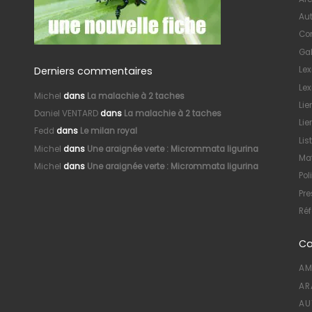
Au
Con
Gal
Derniers commentaires
Le
Lex
Michel
dans
La malachie à 2 taches
Lie
Daniel VENTARD
dans
La malachie à 2 taches
Lie
Fedd
dans
Le milan royal
Lis
Michel
dans
Une araignée verte : Micrommata ligurina
Mat
Michel
dans
Une araignée verte : Micrommata ligurina
Pol
Pre
Réf
Ca
AM
AR
AU