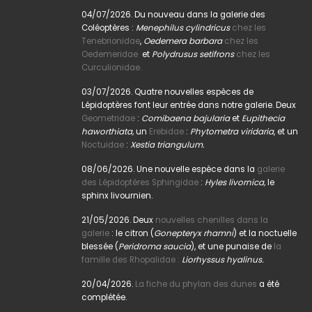
04/07/2026. Du nouveau dans la galerie des
Coléoptères :
Menephilus cylindricus
chez les
Tenebrionidae
,
Oedemera barbara
chez les
Oedemeridae
et
Polydrusus setifrons
chez les
Curculionidae.
03/07/2026. Quatre nouvelles espèces de
Lépidoptères font leur entrée dans notre galerie. Deux
Geometridae
:
Comibaena bajularia
et
Eupithecia
haworthiata,
un
Erebidae
:
Phytometra viridaria
, et un
Noctuidae
:
Xestia triangulum.
08/06/2026. Une nouvelle espèce dans la
galerie
des Lépidoptères Sphingidae
:
Hyles livornica,
le
sphinx livournien.
21/05/2026. Deux
nouvelles chenilles dans la
galerie
: le citron (
Gonepteryx rhamni
) et la noctuelle
blessée (
Peridroma saucia
), et une punaise de
la
famille des Rhopalidae :
Liorhyssus hyalinus.
20/04/2026.
La fiche du phylan des dunes
a été
complétée.