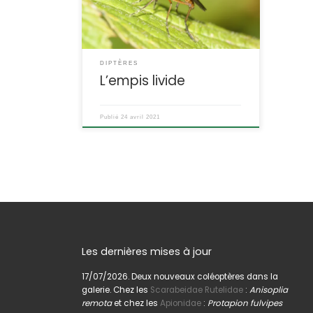
bocage, les lisières, les parcs et les
jardins. Empis livida Linnaeus,1758
POSITION SYSTÉMATIQUE : Insecte,
Diptère, Brachycère Famille des
Empididae. ETYMOLOGIE : Le nom de
DIPTÈRES
genre est un […]
L’empis livide
Publié
24 avril 2021
Les dernières mises à jour
17/07/2026. Deux nouveaux coléoptères dans la
galerie. Chez les
Scarabeidae Rutelidae
:
Anisoplia
remota
et chez les
Apionidae
:
Protapion fulvipes