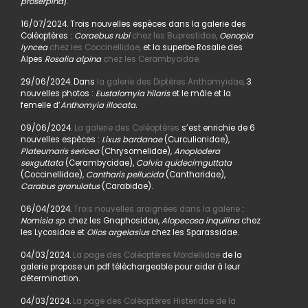
proserpina
).
16/07/2024. Trois nouvelles espèces dans la galerie des
Coléoptères :
Coraebus rubi
chez les Buprestidae,
Oenopia
lyncea
chez les Coccinellidae,
et la superbe Rosalie des
Alpes
Rosalia alpina
chez les Cerambycidae.
29/06/2024. Dans
la galerie des Diptères Anthomyidae,
3
nouvelles photos :
Eustalomyia hilaris
et le mâle et la
femelle d’
Anthomyia illocata.
09/06/2024.
La galerie des Coléoptères
s’est enrichie de 6
nouvelles espèces :
Lixus bardanae
(Curculionidae),
Plateumaris sericea
(Chrysomelidae),
Anoplodera
sexguttata
(Cerambycidae),
Calvia quidecimguttata
(Coccinellidae),
Cantharis pellucida
(Cantharidae),
Carabus granulatus
(Carabidae).
06/04/2024.
Trois nouvelles araignées dans la galerie
:
Nomisia sp
. chez les Gnaphosidae,
Alopecosa inquilina
chez
les Lycosidae et
Olios argelasius
chez les Sparassidae.
04/03/2024.
La page des Coléoptères Mordellidae
de la
galerie propose un pdf téléchargeable pour aider à leur
détermination.
04/03/2024.
La page des Coléoptères Histeridae de la