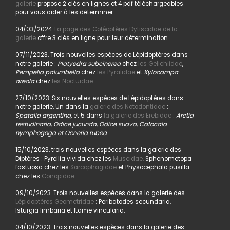
galerie
propose 2 clés en lignes et 4 pdf téléchargeables
pour vous aider à les déterminer.
04/03/2024.
La page des Coléoptères Dytiscidae de la
galerie
offre 3 clés en ligne pour leur détermination.
07/11/2023. Trois nouvelles espèces de Lépidoptères dans
notre galerie :
Platyedra subcinerea
chez
les Gelichiidae
,
Pempelia palumbella
chez
les Pyralidae
et
Xylocampa
areola
chez
les Noctuidae.
27/10/2023. Six nouvelles espèces de Lépidoptères dans
notre galerie. Un dans la
galerie des Notodontidae
:
Spatalia argentina,
et 5 dans
la galerie des Erebidae
:
Arctia
testudinaria, Odice jucunda, Odice suava, Catocala
nymphogoga et Ocneria rubea
.
15/10/2023. trois nouvelles espèces dans la galerie des
Diptères : Pyrellia vivida chez les
Muscidae,
Sphenometopa
fastuosa chez les
Sarcophagidae
et Physocephala pusilla
chez les
Conopidae.
09/10/2023. Trois nouvelles espèces dans la galerie des
Lépidoptères Geometridae
: Peribatodes secundaria,
Isturgia limbaria et Itame vincularia.
04/10/2023. Trois nouvelles espèces dans la galerie des