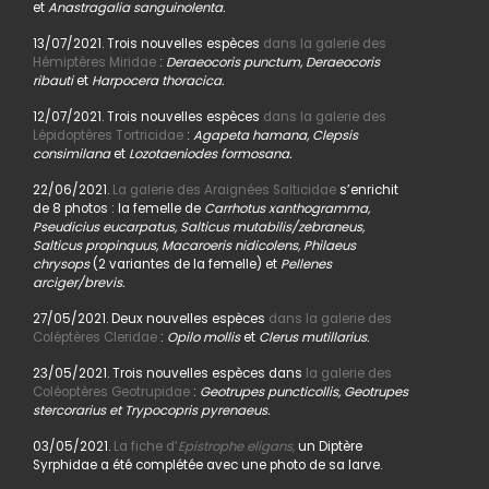
et
Anastragalia sanguinolenta.
13/07/2021. Trois nouvelles espèces
dans la galerie des
Hémiptères Miridae
:
Deraeocoris punctum, Deraeocoris
ribauti
et
Harpocera thoracica.
12/07/2021. Trois nouvelles espèces
dans la galerie des
Lépidoptères Tortricidae
:
Agapeta hamana, Clepsis
consimilana
et
Lozotaeniodes formosana.
22/06/2021.
La galerie des Araignées Salticidae
s’enrichit
de 8 photos : la femelle de
Carrhotus xanthogramma,
Pseudicius eucarpatus, Salticus mutabilis/zebraneus,
Salticus propinquus, Macaroeris nidicolens, Philaeus
chrysops
(2 variantes de la femelle) et
Pellenes
arciger/brevis.
27/05/2021. Deux nouvelles espèces
dans la galerie des
Coléptères Cleridae
:
Opilo mollis
et
Clerus mutillarius.
23/05/2021. Trois nouvelles espèces dans
la galerie des
Coléoptères Geotrupidae
:
Geotrupes puncticollis, Geotrupes
stercorarius et Trypocopris pyrenaeus.
03/05/2021.
La fiche d’
Epistrophe eligans,
un Diptère
Syrphidae a été complétée avec une photo de sa larve.