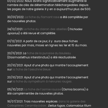
01/02/2022. Nous avons significativement augmenté le
nombre de clés de détermination téléchargeables depuis
les pages de notre galerie. Il y en a aujourd’hui plus de 500.
30/01/2022.
La fiche du flamant rose
a été complétée par
de nouvelles photos.
24/12/2021.
La fiche du clairon des abeilles
(
Trichodes
apiarius
) a été revue et complétée.
01/12/2021. A partir de ce jour, il y aura deux fiches
nouvelles par mois, mises en lignes les 1er et 15 du mois.
20/11/2021. La
fiche de la punaise du bouleau
(Elasmostethus interstinctus) a été réactualisée.
20/10/2021. Ajout d’une photo qui montre l’accouplement
sur
la fiche de l’aeschne bleue.
20/10/2021. Ajout d’une photo qui montre l’accouplement
sur
la fiche du sympetrum à nervures rouges.
05/10/2021.
La fiche de l’osmie rousse
(Osmia bicornis) a
été complémentée de nouvelles photos.
16/07/2021. Trois nouvelles espèces
dans la galerie des
Coléoptères Cerambycidae
:
Deilus fugax, Calamobius filum