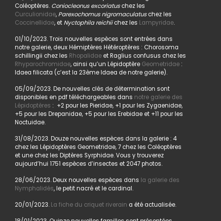
Coléoptères.
Coniocleonus excoriatus
chez les
Curculionidae
,
Parexochomus nigromaculatus
chez les
Coccinellidae
, et
Nyctophila reichii
chez les
Lampyridae
.
01/10/2023. Trois nouvelles espèces sont entrées dans
notre galerie, deux Hémiptères Hétéroptères : Chorosoma
schillingii chez les
Rhopalidae
et Raglius confusus chez les
Rhyparochromidae
, ainsi qu’un Lépidoptère
Geometridae
:
Idaea filicata (c’est la 23ème Idaea de notre galerie).
05/09/2023. De nouvelles clés de détermination sont
disponibles en pdf téléchargeables dans
notre galerie des
Lépidoptères
: +2 pour les Pieridae, +1 pour les Zygaenidae,
+5 pour les Drepanidae, +5 pour les Erebidae et +11 pour les
Noctuidae.
31/08/2023. Douze nouvelles espèces dans la galerie : 4
chez les Lépidoptères Geometridae, 7 chez les Coléoptères
et une chez les Diptères Syrphidae. Vous y trouverez
aujourd’hui 1751 espèces d’insectes et 2047 photos.
28/06/2023. Deux nouvelles espèces dans
la galerie des
Nymphalidés
, le petit nacré et le cardinal.
20/01/2023.
La fiche du criquet riverain
a été actualisée.