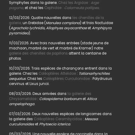
Symphytes dans la galerie.
Chez les Argidae :
Arge
pagana
,
et chez les
Cephidae :
Calameuta pallipes.
12/03/2026. Quatre nouvelles dans
les chenilles de la
galerie,
un Erebidae (
Manulea complana
) et trois Noctuidae
(
Agrochola lychnidis, Allophyes oxyacanthae
et
Amphipyra
pyramidea
).
11/03/2026. Avec trois nouvelles entrées (stade jeune de
machaon, marbré de vert et marbré de Kramer) notre
galerie des chenilles de papillons
atteint la centaine de
photos.
10/03/2026. Trois espèces de charançons entrent dans la
galerie. Chez les
Coléoptères Attelidae
:
Tatianarhynchites
aequatus
. Chez les
Coléoptères Curculionidae
: Polydrusus
cervinus et Lixus juncii.
08/03/2026. Deux arrivées dans
la galerie des
Chrysomelidae
:
Colaspidema barbarum
et
Altica
ampelophaga
.
07/03/2026. Deux nouvelles espèces de longicornes dans
la galerie des
Coléoptères Cerambycidae
:
Mesosa
curculionoides
et
Phytoecia icterica
.
05/03/2026. Une nouvelle espèce de coccinelle dans la