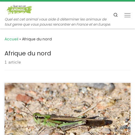
Passer au contenu
Search
Me
Quel est cet animal vous aide à déterminer les animaux de
tout genre que vous pouvez rencontrer en France et en Europe.
Accueil
»
Afrique du nord
Afrique du nord
1 article
La découverte de nouvelles espèces passe parfois par
l’exploration de biotopes encore peu étudiés, mais aussi
quelquefois par un examen minutieux des collections existantes.
C’est en étudiant les exemplaires d’Aiolopus thalassinus
conservés dans plusieurs collections afin de préparer la
rédaction d’un volume de la Faune de France que Bernard Defaut