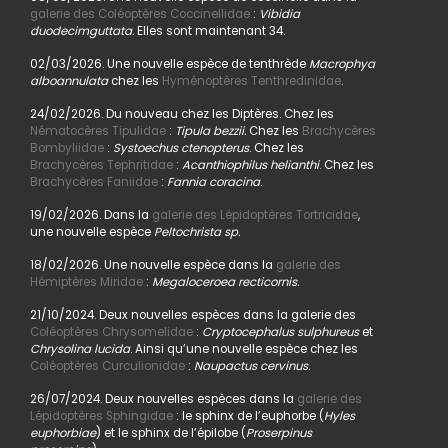
galerie des Coléoptères Coccinellidae
:
Vibidia
duodecimguttata.
Elles sont maintenant 34.
02/03/2026. Une nouvelle espèce de tenthrède
Macrophya
alboannulata
chez les
Hyménoptères Tenthredinidae
.
24/02/2026. Du nouveau chez les Diptères. Chez les
Nématocères Tipulidae
:
Tipula bezzii.
Chez les
Brachycères
Bombyliidae
:
Systoechus ctenopterus
. Chez les
Brachycères Tephritidae
:
Acanthiophilus helianthi
. Chez les
Brachycères Faniidae
:
Fannia coracina
.
19/02/2026. Dans la
galerie des Lépidoptères Tortricidae
,
une nouvelle espèce
Peltochrista sp.
18/02/2026. Une nouvelle espèce dans la
galerie des
Hémiptères Miridae
:
Megaloceroea recticornis.
21/10/2024. Deux nouvelles espèces dans la galerie des
Coléoptères Chrysomelidae
:
Cryptocephalus sulphureus
et
Chrysolina lucida
. Ainsi qu’une nouvelle espèce chez les
Coléoptères Curculionidae
:
Naupactus cervinus.
26/07/2024. Deux nouvelles espèces dans la
galerie des
Lépidoptères Sphingidae
: le sphinx de l’euphorbe (
Hyles
euphorbiae
) et le sphinx de l’épilobe (
Proserpinus