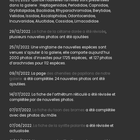
18/01/2023. Quinze nouvelles familles sont présentées
dans la galerie : Heptageniidae, Perlodidae, Capniidae,
Gryllotalpidae, Baciliidae, Rhyparochromidae, Berytidae,
Veliidae, Issidae, Ascalaphidae, Odontoceridae,
Incurvariidae, Alucitidae, Cossidae, Limacodidae.
29/12/2022.
La fiche de la cétoine dorée a été révisée
,
plusieurs nouvelles photos ont été ajoutées
25/11/2022. Une vingtaine de nouvelles espèces sont
venues s’ajouter à la galerie, elle comporte aujourd’hui
2000 photos d’insectes pour 1725 espèces, et 127 photos
d’arachnides pour 112 espèces.
09/11/2022. La page
des chenilles de papillons de notre
galerie
a été complétée. 24 nouvelles photos ont été
ajoutées.
14/07/2022. La fiche de l’orthétrum réticulé a été révisée et
complétée par de nouvelles photos.
07/07/2022.
La fiche du taon des bromes
a été complétée
avec des photos du mâle.
07/06/2022.
La fiche de la syritte piolante
a été révisée et
actualisée.