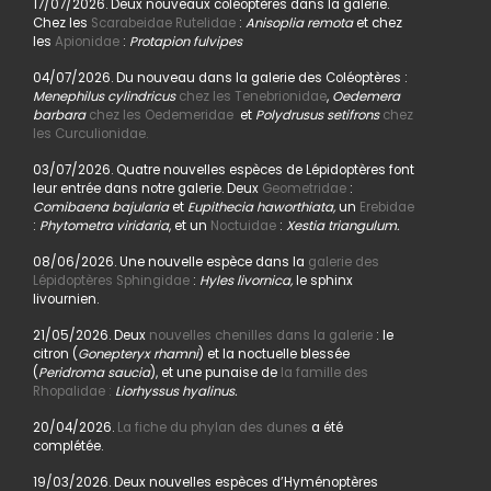
17/07/2026. Deux nouveaux coléoptères dans la galerie.
Chez les
Scarabeidae Rutelidae
:
Anisoplia remota
et chez
les
Apionidae
:
Protapion fulvipes
04/07/2026. Du nouveau dans la galerie des Coléoptères :
Menephilus cylindricus
chez les Tenebrionidae
,
Oedemera
barbara
chez les Oedemeridae
et
Polydrusus setifrons
chez
les Curculionidae.
03/07/2026. Quatre nouvelles espèces de Lépidoptères font
leur entrée dans notre galerie. Deux
Geometridae
:
Comibaena bajularia
et
Eupithecia haworthiata,
un
Erebidae
:
Phytometra viridaria
, et un
Noctuidae
:
Xestia triangulum.
08/06/2026. Une nouvelle espèce dans la
galerie des
Lépidoptères Sphingidae
:
Hyles livornica,
le sphinx
livournien.
21/05/2026. Deux
nouvelles chenilles dans la galerie
: le
citron (
Gonepteryx rhamni
) et la noctuelle blessée
(
Peridroma saucia
), et une punaise de
la famille des
Rhopalidae :
Liorhyssus hyalinus.
20/04/2026.
La fiche du phylan des dunes
a été
complétée.
19/03/2026. Deux nouvelles espèces d’Hyménoptères