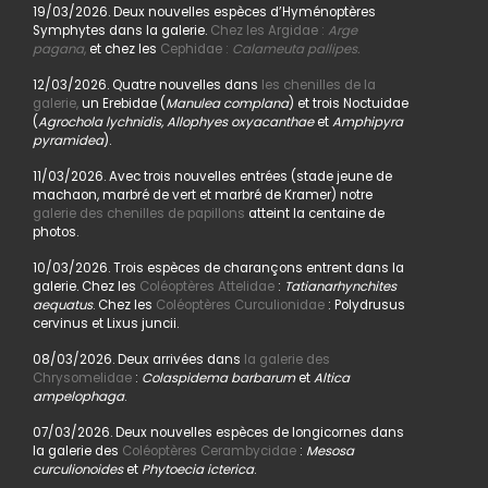
19/03/2026. Deux nouvelles espèces d’Hyménoptères
Symphytes dans la galerie.
Chez les Argidae :
Arge
pagana
,
et chez les
Cephidae :
Calameuta pallipes.
12/03/2026. Quatre nouvelles dans
les chenilles de la
galerie,
un Erebidae (
Manulea complana
) et trois Noctuidae
(
Agrochola lychnidis, Allophyes oxyacanthae
et
Amphipyra
pyramidea
).
11/03/2026. Avec trois nouvelles entrées (stade jeune de
machaon, marbré de vert et marbré de Kramer) notre
galerie des chenilles de papillons
atteint la centaine de
photos.
10/03/2026. Trois espèces de charançons entrent dans la
galerie. Chez les
Coléoptères Attelidae
:
Tatianarhynchites
aequatus
. Chez les
Coléoptères Curculionidae
: Polydrusus
cervinus et Lixus juncii.
08/03/2026. Deux arrivées dans
la galerie des
Chrysomelidae
:
Colaspidema barbarum
et
Altica
ampelophaga
.
07/03/2026. Deux nouvelles espèces de longicornes dans
la galerie des
Coléoptères Cerambycidae
:
Mesosa
curculionoides
et
Phytoecia icterica
.