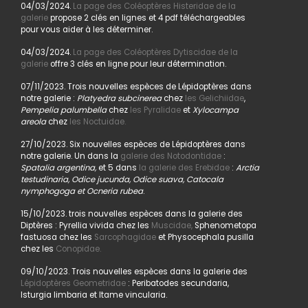
04/03/2024.
La page des Coléoptères Histeridae de la
galerie
propose 2 clés en lignes et 4 pdf téléchargeables
pour vous aider à les déterminer.
04/03/2024.
La page des Coléoptères Dytiscidae de la
galerie
offre 3 clés en ligne pour leur détermination.
07/11/2023. Trois nouvelles espèces de Lépidoptères dans
notre galerie :
Platyedra subcinerea
chez
les Gelichiidae
,
Pempelia palumbella
chez
les Pyralidae
et
Xylocampa
areola
chez
les Noctuidae.
27/10/2023. Six nouvelles espèces de Lépidoptères dans
notre galerie. Un dans la
galerie des Notodontidae
:
Spatalia argentina,
et 5 dans
la galerie des Erebidae
:
Arctia
testudinaria, Odice jucunda, Odice suava, Catocala
nymphogoga et Ocneria rubea
.
15/10/2023. trois nouvelles espèces dans la galerie des
Diptères : Pyrellia vivida chez les
Muscidae,
Sphenometopa
fastuosa chez les
Sarcophagidae
et Physocephala pusilla
chez les
Conopidae.
09/10/2023. Trois nouvelles espèces dans la galerie des
Lépidoptères Geometridae
: Peribatodes secundaria,
Isturgia limbaria et Itame vincularia.