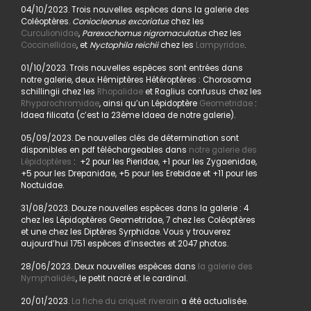
04/10/2023. Trois nouvelles espèces dans la galerie des
Coléoptères.
Coniocleonus excoriatus
chez les
Curculionidae
,
Parexochomus nigromaculatus
chez les
Coccinellidae
, et
Nyctophila reichii
chez les
Lampyridae
.
01/10/2023. Trois nouvelles espèces sont entrées dans
notre galerie, deux Hémiptères Hétéroptères : Chorosoma
schillingii chez les
Rhopalidae
et Raglius confusus chez les
Rhyparochromidae
, ainsi qu’un Lépidoptère
Geometridae
:
Idaea filicata (c’est la 23ème Idaea de notre galerie).
05/09/2023. De nouvelles clés de détermination sont
disponibles en pdf téléchargeables dans
notre galerie des
Lépidoptères
: +2 pour les Pieridae, +1 pour les Zygaenidae,
+5 pour les Drepanidae, +5 pour les Erebidae et +11 pour les
Noctuidae.
31/08/2023. Douze nouvelles espèces dans la galerie : 4
chez les Lépidoptères Geometridae, 7 chez les Coléoptères
et une chez les Diptères Syrphidae. Vous y trouverez
aujourd’hui 1751 espèces d’insectes et 2047 photos.
28/06/2023. Deux nouvelles espèces dans
la galerie des
Nymphalidés
, le petit nacré et le cardinal.
20/01/2023.
La fiche du criquet riverain
a été actualisée.