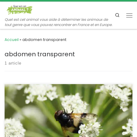
Passer au contenu
Search
Me
Quel est cet animal vous aide à déterminer les animaux de
tout genre que vous pouvez rencontrer en France et en Europe.
Accueil
»
abdomen transparent
abdomen transparent
1 article
page en cours de révision