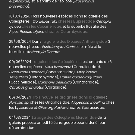
euphorbiae
) et le sphinx de l’épilobe (
Proserpinus
proserpina
).
16/07/2024. Trois nouvelles espèces dans la galerie des
Coléoptères :
Coraebus rubi
chez les Buprestidae,
Oenopia
lyncea
chez les Coccinellidae,
et la superbe Rosalie des
Alpes
Rosalia alpina
chez les Cerambycidae.
29/06/2024. Dans
la galerie des Diptères Anthomyidae,
3
nouvelles photos :
Eustalomyia hilaris
et le mâle et la
femelle d’
Anthomyia illocata.
09/06/2024.
La galerie des Coléoptères
s’est enrichie de 6
nouvelles espèces :
Lixus bardanae
(Curculionidae),
Plateumaris sericea
(Chrysomelidae),
Anoplodera
sexguttata
(Cerambycidae),
Calvia quidecimguttata
(Coccinellidae),
Cantharis pellucida
(Cantharidae),
Carabus granulatus
(Carabidae).
06/04/2024.
Trois nouvelles araignées dans la galerie
:
Nomisia sp
. chez les Gnaphosidae,
Alopecosa inquilina
chez
les Lycosidae et
Olios argelasius
chez les Sparassidae.
04/03/2024.
La page des Coléoptères Mordellidae
de la
galerie propose un pdf téléchargeable pour aider à leur
détermination.