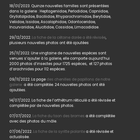
18/01/2023. Quinze nouvelles familles sont présentées
dans la galerie : Heptageniidae, Perlodidae, Capniidae,
Gryllotalpidae, Baciliidae, Rhyparochromidae, Berytidae,
Veliidae, Issidae, Ascalaphidae, Odontoceridae,
Incurvariidae, Alucitidae, Cossidae, Limacodidae.
29/12/2022.
La fiche de la cétoine dorée a été révisée
,
plusieurs nouvelles photos ont été ajoutées
25/11/2022. Une vingtaine de nouvelles espèces sont
venues s’ajouter à la galerie, elle comporte aujourd’hui
2000 photos d’insectes pour 1725 espèces, et 127 photos
d’arachnides pour 112 espèces.
09/11/2022. La page
des chenilles de papillons de notre
galerie
a été complétée. 24 nouvelles photos ont été
ajoutées.
14/07/2022. La fiche de l’orthétrum réticulé a été révisée et
complétée par de nouvelles photos.
07/07/2022.
La fiche du taon des bromes
a été complétée
avec des photos du mâle.
07/06/2022.
La fiche de la syritte piolante
a été révisée et
actualisée.