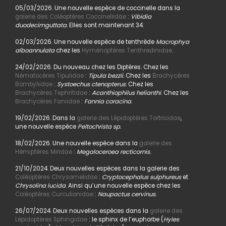
05/03/2026. Une nouvelle espèce de coccinelle dans la
galerie des Coléoptères Coccinellidae
:
Vibidia
duodecimguttata.
Elles sont maintenant 34.
02/03/2026. Une nouvelle espèce de tenthrède
Macrophya
alboannulata
chez les
Hyménoptères Tenthredinidae
.
24/02/2026. Du nouveau chez les Diptères. Chez les
Nématocères Tipulidae
:
Tipula bezzii.
Chez les
Brachycères
Bombyliidae
:
Systoechus ctenopterus
. Chez les
Brachycères Tephritidae
:
Acanthiophilus helianthi
. Chez les
Brachycères Faniidae
:
Fannia coracina
.
19/02/2026. Dans la
galerie des Lépidoptères Tortricidae
,
une nouvelle espèce
Peltochrista sp.
18/02/2026. Une nouvelle espèce dans la
galerie des
Hémiptères Miridae
:
Megaloceroea recticornis.
21/10/2024. Deux nouvelles espèces dans la galerie des
Coléoptères Chrysomelidae
:
Cryptocephalus sulphureus
et
Chrysolina lucida
. Ainsi qu’une nouvelle espèce chez les
Coléoptères Curculionidae
:
Naupactus cervinus.
26/07/2024. Deux nouvelles espèces dans la
galerie des
Lépidoptères Sphingidae
: le sphinx de l’euphorbe (
Hyles