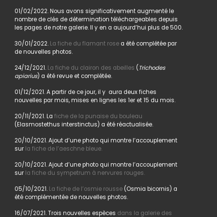
01/02/2022. Nous avons significativement augmenté le
nombre de clés de détermination téléchargeables depuis
les pages de notre galerie. Il y en a aujourd’hui plus de 500.
30/01/2022.
La fiche du flamant rose
a été complétée par
de nouvelles photos.
24/12/2021.
La fiche du clairon des abeilles
(
Trichodes
apiarius
) a été revue et complétée.
01/12/2021. A partir de ce jour, il y aura deux fiches
nouvelles par mois, mises en lignes les 1er et 15 du mois.
20/11/2021. La
fiche de la punaise du bouleau
(Elasmostethus interstinctus) a été réactualisée.
20/10/2021. Ajout d’une photo qui montre l’accouplement
sur
la fiche de l’aeschne bleue.
20/10/2021. Ajout d’une photo qui montre l’accouplement
sur
la fiche du sympetrum à nervures rouges.
05/10/2021.
La fiche de l’osmie rousse
(Osmia bicornis) a
été complémentée de nouvelles photos.
16/07/2021. Trois nouvelles espèces
dans la galerie des