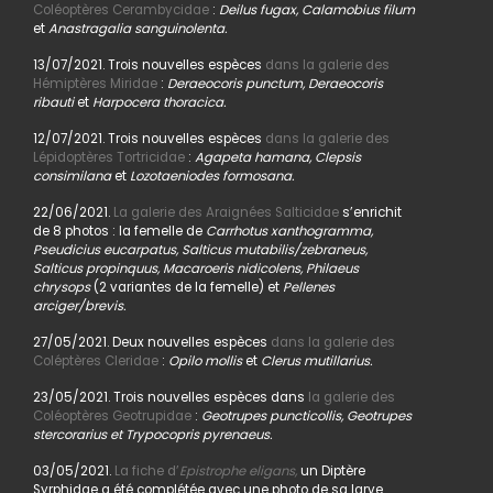
Coléoptères Cerambycidae
:
Deilus fugax, Calamobius filum
et
Anastragalia sanguinolenta.
13/07/2021. Trois nouvelles espèces
dans la galerie des
Hémiptères Miridae
:
Deraeocoris punctum, Deraeocoris
ribauti
et
Harpocera thoracica.
12/07/2021. Trois nouvelles espèces
dans la galerie des
Lépidoptères Tortricidae
:
Agapeta hamana, Clepsis
consimilana
et
Lozotaeniodes formosana.
22/06/2021.
La galerie des Araignées Salticidae
s’enrichit
de 8 photos : la femelle de
Carrhotus xanthogramma,
Pseudicius eucarpatus, Salticus mutabilis/zebraneus,
Salticus propinquus, Macaroeris nidicolens, Philaeus
chrysops
(2 variantes de la femelle) et
Pellenes
arciger/brevis.
27/05/2021. Deux nouvelles espèces
dans la galerie des
Coléptères Cleridae
:
Opilo mollis
et
Clerus mutillarius.
23/05/2021. Trois nouvelles espèces dans
la galerie des
Coléoptères Geotrupidae
:
Geotrupes puncticollis, Geotrupes
stercorarius et Trypocopris pyrenaeus.
03/05/2021.
La fiche d’
Epistrophe eligans,
un Diptère
Syrphidae a été complétée avec une photo de sa larve.