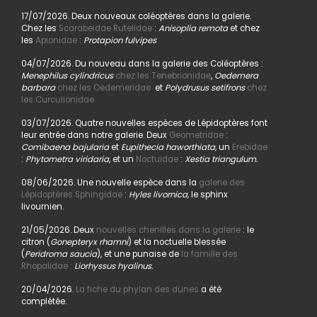
17/07/2026. Deux nouveaux coléoptères dans la galerie.
Chez les
Scarabeidae Rutelidae
:
Anisoplia remota
et chez
les
Apionidae
:
Protapion fulvipes
04/07/2026. Du nouveau dans la galerie des Coléoptères :
Menephilus cylindricus
chez les Tenebrionidae
,
Oedemera
barbara
chez les Oedemeridae
et
Polydrusus setifrons
chez
les Curculionidae.
03/07/2026. Quatre nouvelles espèces de Lépidoptères font
leur entrée dans notre galerie. Deux
Geometridae
:
Comibaena bajularia
et
Eupithecia haworthiata,
un
Erebidae
:
Phytometra viridaria
, et un
Noctuidae
:
Xestia triangulum.
08/06/2026. Une nouvelle espèce dans la
galerie des
Lépidoptères Sphingidae
:
Hyles livornica,
le sphinx
livournien.
21/05/2026. Deux
nouvelles chenilles dans la galerie
: le
citron (
Gonepteryx rhamni
) et la noctuelle blessée
(
Peridroma saucia
), et une punaise de
la famille des
Rhopalidae :
Liorhyssus hyalinus.
20/04/2026.
La fiche du phylan des dunes
a été
complétée.