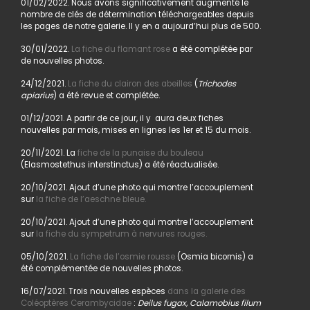
01/02/2022. Nous avons significativement augmenté le
nombre de clés de détermination téléchargeables depuis
les pages de notre galerie. Il y en a aujourd’hui plus de 500.
30/01/2022.
La fiche du flamant rose
a été complétée par
de nouvelles photos.
24/12/2021.
La fiche du clairon des abeilles
(
Trichodes
apiarius
) a été revue et complétée.
01/12/2021. A partir de ce jour, il y aura deux fiches
nouvelles par mois, mises en lignes les 1er et 15 du mois.
20/11/2021. La
fiche de la punaise du bouleau
(Elasmostethus interstinctus) a été réactualisée.
20/10/2021. Ajout d’une photo qui montre l’accouplement
sur
la fiche de l’aeschne bleue.
20/10/2021. Ajout d’une photo qui montre l’accouplement
sur
la fiche du sympetrum à nervures rouges.
05/10/2021.
La fiche de l’osmie rousse
(Osmia bicornis) a
été complémentée de nouvelles photos.
16/07/2021. Trois nouvelles espèces
dans la galerie des
Coléoptères Cerambycidae
:
Deilus fugax, Calamobius filum