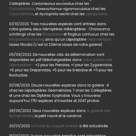
Coléoptères.
Coniocleonus excoriatus
chez les
Curculionidae
,
Parexochomus nigromaculatus
chez les
Coccinellidae
, et
Nyctophila reichii
chez les
Lampyridae
.
01/10/2023. Trois nouvelles espèces sont entrées dans
notre galerie, deux Hémiptères Hétéroptères : Chorosoma
schillingii chez les
Rhopalidae
et Raglius confusus chez les
Rhyparochromidae
, ainsi qu’un Lépidoptère
Geometridae
:
Idaea filicata (c’est la 23ème Idaea de notre galerie).
05/09/2023. De nouvelles clés de détermination sont
disponibles en pdf téléchargeables dans
notre galerie des
Lépidoptères
: +2 pour les Pieridae, +1 pour les Zygaenidae,
+5 pour les Drepanidae, +5 pour les Erebidae et +11 pour les
Noctuidae.
31/08/2023. Douze nouvelles espèces dans la galerie : 4
chez les Lépidoptères Geometridae, 7 chez les Coléoptères
et une chez les Diptères Syrphidae. Vous y trouverez
aujourd’hui 1751 espèces d’insectes et 2047 photos.
28/06/2023. Deux nouvelles espèces dans
la galerie des
Nymphalidés
, le petit nacré et le cardinal.
20/01/2023.
La fiche du criquet riverain
a été actualisée.