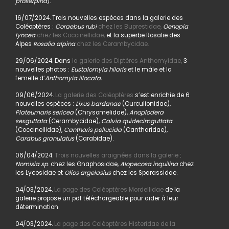
proserpina
).
16/07/2024. Trois nouvelles espèces dans la galerie des
Coléoptères :
Coraebus rubi
chez les Buprestidae,
Oenopia
lyncea
chez les Coccinellidae,
et la superbe Rosalie des
Alpes
Rosalia alpina
chez les Cerambycidae.
29/06/2024. Dans
la galerie des Diptères Anthomyidae,
3
nouvelles photos :
Eustalomyia hilaris
et le mâle et la
femelle d’
Anthomyia illocata.
09/06/2024.
La galerie des Coléoptères
s’est enrichie de 6
nouvelles espèces :
Lixus bardanae
(Curculionidae),
Plateumaris sericea
(Chrysomelidae),
Anoplodera
sexguttata
(Cerambycidae),
Calvia quidecimguttata
(Coccinellidae),
Cantharis pellucida
(Cantharidae),
Carabus granulatus
(Carabidae).
06/04/2024.
Trois nouvelles araignées dans la galerie
:
Nomisia sp
. chez les Gnaphosidae,
Alopecosa inquilina
chez
les Lycosidae et
Olios argelasius
chez les Sparassidae.
04/03/2024.
La page des Coléoptères Mordellidae
de la
galerie propose un pdf téléchargeable pour aider à leur
détermination.
04/03/2024.
La page des Coléoptères Histeridae de la