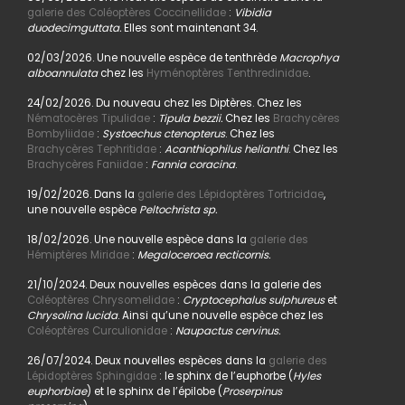
galerie des Coléoptères Coccinellidae
:
Vibidia
duodecimguttata.
Elles sont maintenant 34.
02/03/2026. Une nouvelle espèce de tenthrède
Macrophya
alboannulata
chez les
Hyménoptères Tenthredinidae
.
24/02/2026. Du nouveau chez les Diptères. Chez les
Nématocères Tipulidae
:
Tipula bezzii.
Chez les
Brachycères
Bombyliidae
:
Systoechus ctenopterus
. Chez les
Brachycères Tephritidae
:
Acanthiophilus helianthi
. Chez les
Brachycères Faniidae
:
Fannia coracina
.
19/02/2026. Dans la
galerie des Lépidoptères Tortricidae
,
une nouvelle espèce
Peltochrista sp.
18/02/2026. Une nouvelle espèce dans la
galerie des
Hémiptères Miridae
:
Megaloceroea recticornis.
21/10/2024. Deux nouvelles espèces dans la galerie des
Coléoptères Chrysomelidae
:
Cryptocephalus sulphureus
et
Chrysolina lucida
. Ainsi qu’une nouvelle espèce chez les
Coléoptères Curculionidae
:
Naupactus cervinus.
26/07/2024. Deux nouvelles espèces dans la
galerie des
Lépidoptères Sphingidae
: le sphinx de l’euphorbe (
Hyles
euphorbiae
) et le sphinx de l’épilobe (
Proserpinus