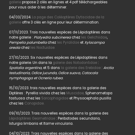
galerie
propose 2 clés en lignes et 4 pdf téléchargeables
pour vous aider à les déterminer.
04/03/2024.
La page des Coléoptères Dytiscidae de la
galerie
offre 3 clés en ligne pour leur détermination.
07/11/2023. Trois nouvelles espèces de Lépidoptères dans
notre galerie :
Platyedra subcinerea
chez
les Gelichiidae
,
Pempelia palumbella
chez
les Pyralidae
et
Xylocampa
areola
chez
les Noctuidae.
27/10/2023. Six nouvelles espèces de Lépidoptères dans
notre galerie. Un dans la
galerie des Notodontidae
:
Spatalia argentina,
et 5 dans
la galerie des Erebidae
:
Arctia
testudinaria, Odice jucunda, Odice suava, Catocala
nymphogoga et Ocneria rubea
.
15/10/2023. trois nouvelles espèces dans la galerie des
Diptères : Pyrellia vivida chez les
Muscidae,
Sphenometopa
fastuosa chez les
Sarcophagidae
et Physocephala pusilla
chez les
Conopidae.
09/10/2023. Trois nouvelles espèces dans la galerie des
Lépidoptères Geometridae
: Peribatodes secundaria,
Isturgia limbaria et Itame vincularia.
04/10/2023. Trois nouvelles espèces dans la galerie des