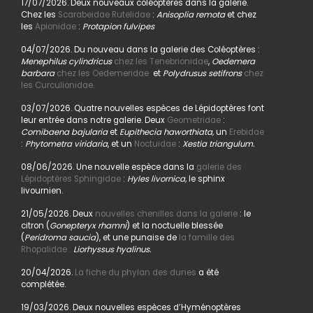
17/07/2026. Deux nouveaux coléoptères dans la galerie.
Chez les
Scarabeidae Rutelidae
:
Anisoplia remota
et chez
les
Apionidae
:
Protapion fulvipes
04/07/2026. Du nouveau dans la galerie des Coléoptères :
Menephilus cylindricus
chez les Tenebrionidae
,
Oedemera
barbara
chez les Oedemeridae
et
Polydrusus setifrons
chez
les Curculionidae.
03/07/2026. Quatre nouvelles espèces de Lépidoptères font
leur entrée dans notre galerie. Deux
Geometridae
:
Comibaena bajularia
et
Eupithecia haworthiata,
un
Erebidae
:
Phytometra viridaria
, et un
Noctuidae
:
Xestia triangulum.
08/06/2026. Une nouvelle espèce dans la
galerie des
Lépidoptères Sphingidae
:
Hyles livornica,
le sphinx
livournien.
21/05/2026. Deux
nouvelles chenilles dans la galerie
: le
citron (
Gonepteryx rhamni
) et la noctuelle blessée
(
Peridroma saucia
), et une punaise de
la famille des
Rhopalidae :
Liorhyssus hyalinus.
20/04/2026.
La fiche du phylan des dunes
a été
complétée.
19/03/2026. Deux nouvelles espèces d’Hyménoptères