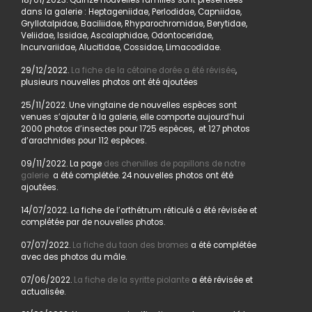
18/01/2023. Quinze nouvelles familles sont présentées
dans la galerie : Heptageniidae, Perlodidae, Capniidae,
Gryllotalpidae, Baciliidae, Rhyparochromidae, Berytidae,
Veliidae, Issidae, Ascalaphidae, Odontoceridae,
Incurvariidae, Alucitidae, Cossidae, Limacodidae.
29/12/2022.
La fiche de la cétoine dorée a été révisée
,
plusieurs nouvelles photos ont été ajoutées
25/11/2022. Une vingtaine de nouvelles espèces sont
venues s’ajouter à la galerie, elle comporte aujourd’hui
2000 photos d’insectes pour 1725 espèces, et 127 photos
d’arachnides pour 112 espèces.
09/11/2022. La page
des chenilles de papillons de notre
galerie
a été complétée. 24 nouvelles photos ont été
ajoutées.
14/07/2022. La fiche de l’orthétrum réticulé a été révisée et
complétée par de nouvelles photos.
07/07/2022.
La fiche du taon des bromes
a été complétée
avec des photos du mâle.
07/06/2022.
La fiche de la syritte piolante
a été révisée et
actualisée.