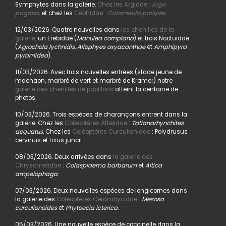
Symphytes dans la galerie.
Chez les Argidae :
Arge
pagana
,
et chez les
Cephidae :
Calameuta pallipes.
12/03/2026. Quatre nouvelles dans
les chenilles de la
galerie,
un Erebidae (
Manulea complana
) et trois Noctuidae
(
Agrochola lychnidis, Allophyes oxyacanthae
et
Amphipyra
pyramidea
).
11/03/2026. Avec trois nouvelles entrées (stade jeune de
machaon, marbré de vert et marbré de Kramer) notre
galerie des chenilles de papillons
atteint la centaine de
photos.
10/03/2026. Trois espèces de charançons entrent dans la
galerie. Chez les
Coléoptères Attelidae
:
Tatianarhynchites
aequatus
. Chez les
Coléoptères Curculionidae
: Polydrusus
cervinus et Lixus juncii.
08/03/2026. Deux arrivées dans
la galerie des
Chrysomelidae
:
Colaspidema barbarum
et
Altica
ampelophaga
.
07/03/2026. Deux nouvelles espèces de longicornes dans
la galerie des
Coléoptères Cerambycidae
:
Mesosa
curculionoides
et
Phytoecia icterica
.
05/03/2026. Une nouvelle espèce de coccinelle dans la