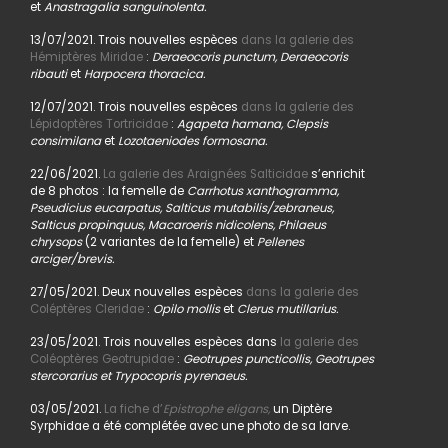
et
Anastragalia sanguinolenta.
13/07/2021. Trois nouvelles espèces
dans la galerie des
Hémiptères Miridae
:
Deraeocoris punctum, Deraeocoris
ribauti
et
Harpocera thoracica.
12/07/2021. Trois nouvelles espèces
dans la galerie des
Lépidoptères Tortricidae
:
Agapeta hamana, Clepsis
consimilana
et
Lozotaeniodes formosana.
22/06/2021.
La galerie des Araignées Salticidae
s’enrichit
de 8 photos : la femelle de
Carrhotus xanthogramma,
Pseudicius eucarpatus, Salticus mutabilis/zebraneus,
Salticus propinquus, Macaroeris nidicolens, Philaeus
chrysops
(2 variantes de la femelle) et
Pellenes
arciger/brevis.
27/05/2021. Deux nouvelles espèces
dans la galerie des
Coléptères Cleridae
:
Opilo mollis
et
Clerus mutillarius.
23/05/2021. Trois nouvelles espèces dans
la galerie des
Coléoptères Geotrupidae
:
Geotrupes puncticollis, Geotrupes
stercorarius et Trypocopris pyrenaeus.
03/05/2021.
La fiche d’
Epistrophe eligans,
un Diptère
Syrphidae a été complétée avec une photo de sa larve.