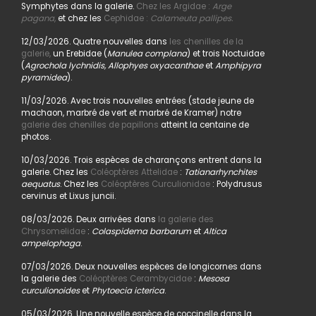
Symphytes dans la galerie.
Chez les Argidae :
Arge
pagana
,
et chez les
Cephidae :
Calameuta pallipes.
12/03/2026. Quatre nouvelles dans
les chenilles de la
galerie,
un Erebidae (
Manulea complana
) et trois Noctuidae
(
Agrochola lychnidis, Allophyes oxyacanthae
et
Amphipyra
pyramidea
).
11/03/2026. Avec trois nouvelles entrées (stade jeune de
machaon, marbré de vert et marbré de Kramer) notre
galerie des chenilles de papillons
atteint la centaine de
photos.
10/03/2026. Trois espèces de charançons entrent dans la
galerie. Chez les
Coléoptères Attelidae
:
Tatianarhynchites
aequatus
. Chez les
Coléoptères Curculionidae
: Polydrusus
cervinus et Lixus juncii.
08/03/2026. Deux arrivées dans
la galerie des
Chrysomelidae
:
Colaspidema barbarum
et
Altica
ampelophaga
.
07/03/2026. Deux nouvelles espèces de longicornes dans
la galerie des
Coléoptères Cerambycidae
:
Mesosa
curculionoides
et
Phytoecia icterica
.
05/03/2026. Une nouvelle espèce de coccinelle dans la