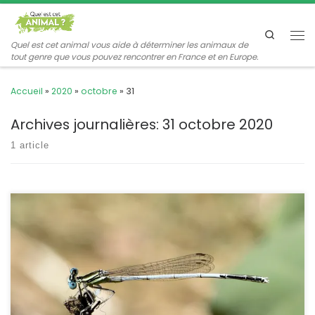
Passer au contenu
Search
Me
Quel est cet animal vous aide à déterminer les animaux de
tout genre que vous pouvez rencontrer en France et en Europe.
Accueil
»
2020
»
octobre
»
31
Archives journalières:
31 octobre 2020
1 article
C’est un agrion très pâle, avec le thorax orangé chez les femelles
et bleu ou verdâtre chez les mâles. C’est au bord des cours d’eau
à courant lent qu’on peut le rencontrer, généralement en grand
nombre. Platycnemis latipes Rambur,1842 L’agrion blanchâtre
POSITION SYSTÉMATIQUE : Insecte, Odonate, Zygoptère Famille des
Platycnemididae. Les Platycnemididae ont […]