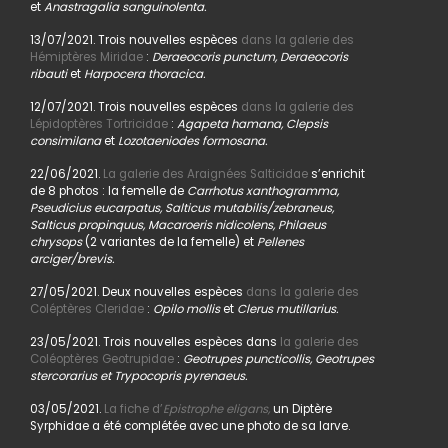
et
Anastragalia sanguinolenta.
13/07/2021. Trois nouvelles espèces
dans la galerie des
Hémiptères Miridae
:
Deraeocoris punctum, Deraeocoris
ribauti
et
Harpocera thoracica.
12/07/2021. Trois nouvelles espèces
dans la galerie des
Lépidoptères Tortricidae
:
Agapeta hamana, Clepsis
consimilana
et
Lozotaeniodes formosana.
22/06/2021.
La galerie des Araignées Salticidae
s’enrichit
de 8 photos : la femelle de
Carrhotus xanthogramma,
Pseudicius eucarpatus, Salticus mutabilis/zebraneus,
Salticus propinquus, Macaroeris nidicolens, Philaeus
chrysops
(2 variantes de la femelle) et
Pellenes
arciger/brevis.
27/05/2021. Deux nouvelles espèces
dans la galerie des
Coléptères Cleridae
:
Opilo mollis
et
Clerus mutillarius.
23/05/2021. Trois nouvelles espèces dans
la galerie des
Coléoptères Geotrupidae
:
Geotrupes puncticollis, Geotrupes
stercorarius et Trypocopris pyrenaeus.
03/05/2021.
La fiche d’
Epistrophe eligans,
un Diptère
Syrphidae a été complétée avec une photo de sa larve.