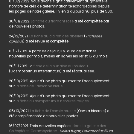
01/02/2022. Nous avons significativement augmenté le
nombre de clés de détermination téléchargeables depuis
les pages de notre galerie. Il y en a aujourd’hui plus de 500.
30/01/2022.
La fiche du flamant rose
a été complétée par
de nouvelles photos.
24/12/2021.
La fiche du clairon des abeilles
(
Trichodes
apiarius
) a été revue et complétée.
01/12/2021. A partir de ce jour, il y aura deux fiches
nouvelles par mois, mises en lignes les 1er et 15 du mois.
20/11/2021. La
fiche de la punaise du bouleau
(Elasmostethus interstinctus) a été réactualisée.
20/10/2021. Ajout d’une photo qui montre l’accouplement
sur
la fiche de l’aeschne bleue.
20/10/2021. Ajout d’une photo qui montre l’accouplement
sur
la fiche du sympetrum à nervures rouges.
05/10/2021.
La fiche de l’osmie rousse
(Osmia bicornis) a
été complémentée de nouvelles photos.
16/07/2021. Trois nouvelles espèces
dans la galerie des
Coléoptères Cerambycidae
:
Deilus fugax, Calamobius filum