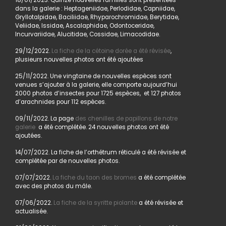
18/01/2023. Quinze nouvelles familles sont présentées
dans la galerie : Heptageniidae, Perlodidae, Capniidae,
Gryllotalpidae, Baciliidae, Rhyparochromidae, Berytidae,
Veliidae, Issidae, Ascalaphidae, Odontoceridae,
Incurvariidae, Alucitidae, Cossidae, Limacodidae.
29/12/2022.
La fiche de la cétoine dorée a été révisée
,
plusieurs nouvelles photos ont été ajoutées
25/11/2022. Une vingtaine de nouvelles espèces sont
venues s’ajouter à la galerie, elle comporte aujourd’hui
2000 photos d’insectes pour 1725 espèces, et 127 photos
d’arachnides pour 112 espèces.
09/11/2022. La page
des chenilles de papillons de notre
galerie
a été complétée. 24 nouvelles photos ont été
ajoutées.
14/07/2022. La fiche de l’orthétrum réticulé a été révisée et
complétée par de nouvelles photos.
07/07/2022.
La fiche du taon des bromes
a été complétée
avec des photos du mâle.
07/06/2022.
La fiche de la syritte piolante
a été révisée et
actualisée.