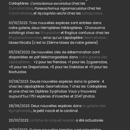
Coléoptères.
Coniocleonus excoriatus
chez les
Curculionidae
,
Parexochomus nigromaculatus
chez les
Coccinellidae
, et
Nyctophila reichii
chez les
Lampyridae
.
01/10/2023. Trois nouvelles espèces sont entrées dans
notre galerie, deux Hémiptères Hétéroptères : Chorosoma
schillingii chez les
Rhopalidae
et Raglius confusus chez les
Rhyparochromidae
, ainsi qu’un Lépidoptère
Geometridae
:
Idaea filicata (c’est la 23ème Idaea de notre galerie).
05/09/2023. De nouvelles clés de détermination sont
disponibles en pdf téléchargeables dans
notre galerie des
Lépidoptères
: +2 pour les Pieridae, +1 pour les Zygaenidae,
+5 pour les Drepanidae, +5 pour les Erebidae et +11 pour les
Noctuidae.
31/08/2023. Douze nouvelles espèces dans la galerie : 4
chez les Lépidoptères Geometridae, 7 chez les Coléoptères
et une chez les Diptères Syrphidae. Vous y trouverez
aujourd’hui 1751 espèces d’insectes et 2047 photos.
28/06/2023. Deux nouvelles espèces dans
la galerie des
Nymphalidés
, le petit nacré et le cardinal.
20/01/2023.
La fiche du criquet riverain
a été actualisée.