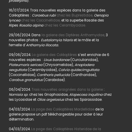
proserpina
).
16/07/2024. Trois nouvelles espèces dans la galerie des
Coléoptères :
Coraebus rubi
chez les Buprestidae,
Oenopia
lyncea
chez les Coccinellidae,
et la superbe Rosalie des
Alpes
Rosalia alpina
chez les Cerambycidae.
29/06/2024. Dans
la galerie des Diptères Anthomyidae,
3
nouvelles photos :
Eustalomyia hilaris
et le mâle et la
femelle d’
Anthomyia illocata.
09/06/2024.
La galerie des Coléoptères
s’est enrichie de 6
nouvelles espèces :
Lixus bardanae
(Curculionidae),
Plateumaris sericea
(Chrysomelidae),
Anoplodera
sexguttata
(Cerambycidae),
Calvia quidecimguttata
(Coccinellidae),
Cantharis pellucida
(Cantharidae),
Carabus granulatus
(Carabidae).
06/04/2024.
Trois nouvelles araignées dans la galerie
:
Nomisia sp
. chez les Gnaphosidae,
Alopecosa inquilina
chez
les Lycosidae et
Olios argelasius
chez les Sparassidae.
04/03/2024.
La page des Coléoptères Mordellidae
de la
galerie propose un pdf téléchargeable pour aider à leur
détermination.
04/03/2024.
La page des Coléoptères Histeridae de la