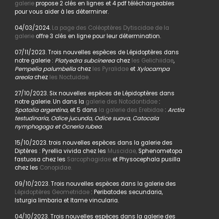
galerie
propose 2 clés en lignes et 4 pdf téléchargeables
pour vous aider à les déterminer.
04/03/2024.
La page des Coléoptères Dytiscidae de la
galerie
offre 3 clés en ligne pour leur détermination.
07/11/2023. Trois nouvelles espèces de Lépidoptères dans
notre galerie :
Platyedra subcinerea
chez
les Gelichiidae
,
Pempelia palumbella
chez
les Pyralidae
et
Xylocampa
areola
chez
les Noctuidae.
27/10/2023. Six nouvelles espèces de Lépidoptères dans
notre galerie. Un dans la
galerie des Notodontidae
:
Spatalia argentina,
et 5 dans
la galerie des Erebidae
:
Arctia
testudinaria, Odice jucunda, Odice suava, Catocala
nymphogoga et Ocneria rubea
.
15/10/2023. trois nouvelles espèces dans la galerie des
Diptères : Pyrellia vivida chez les
Muscidae,
Sphenometopa
fastuosa chez les
Sarcophagidae
et Physocephala pusilla
chez les
Conopidae.
09/10/2023. Trois nouvelles espèces dans la galerie des
Lépidoptères Geometridae
: Peribatodes secundaria,
Isturgia limbaria et Itame vincularia.
04/10/2023. Trois nouvelles espèces dans la galerie des