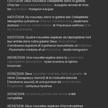
17/07/2026. Deux nouveaux coléoptères dans la galerie.
Chez les
Scarabeidae Rutelidae
:
Anisoplia remota
et chez
les
Apionidae
:
Protapion fulvipes
04/07/2026. Du nouveau dans la galerie des Coléoptères :
Menephilus cylindricus
chez les Tenebrionidae
,
Oedemera
barbara
chez les Oedemeridae
et
Polydrusus setifrons
chez
les Curculionidae.
03/07/2026. Quatre nouvelles espèces de Lépidoptères font
leur entrée dans notre galerie. Deux
Geometridae
:
Comibaena bajularia
et
Eupithecia haworthiata,
un
Erebidae
:
Phytometra viridaria
, et un
Noctuidae
:
Xestia triangulum.
08/06/2026. Une nouvelle espèce dans la
galerie des
Lépidoptères Sphingidae
:
Hyles livornica,
le sphinx
livournien.
21/05/2026. Deux
nouvelles chenilles dans la galerie
: le
citron (
Gonepteryx rhamni
) et la noctuelle blessée
(
Peridroma saucia
), et une punaise de
la famille des
Rhopalidae :
Liorhyssus hyalinus.
20/04/2026.
La fiche du phylan des dunes
a été
complétée.
19/03/2026. Deux nouvelles espèces d’Hyménoptères