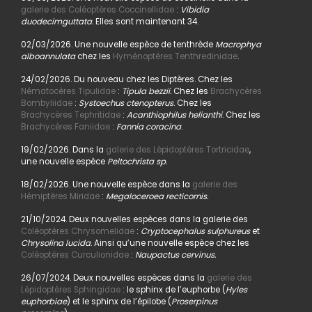
galerie des Coléoptères Coccinellidae
:
Vibidia
duodecimguttata.
Elles sont maintenant 34.
02/03/2026. Une nouvelle espèce de tenthrède
Macrophya
alboannulata
chez les
Hyménoptères Tenthredinidae
.
24/02/2026. Du nouveau chez les Diptères. Chez les
Nématocères Tipulidae
:
Tipula bezzii.
Chez les
Brachycères
Bombyliidae
:
Systoechus ctenopterus
. Chez les
Brachycères Tephritidae
:
Acanthiophilus helianthi
. Chez les
Brachycères Faniidae
:
Fannia coracina
.
19/02/2026. Dans la
galerie des Lépidoptères Tortricidae
,
une nouvelle espèce
Peltochrista sp.
18/02/2026. Une nouvelle espèce dans la
galerie des
Hémiptères Miridae
:
Megaloceroea recticornis.
21/10/2024. Deux nouvelles espèces dans la galerie des
Coléoptères Chrysomelidae
:
Cryptocephalus sulphureus
et
Chrysolina lucida
. Ainsi qu’une nouvelle espèce chez les
Coléoptères Curculionidae
:
Naupactus cervinus.
26/07/2024. Deux nouvelles espèces dans la
galerie des
Lépidoptères Sphingidae
: le sphinx de l’euphorbe (
Hyles
euphorbiae
) et le sphinx de l’épilobe (
Proserpinus