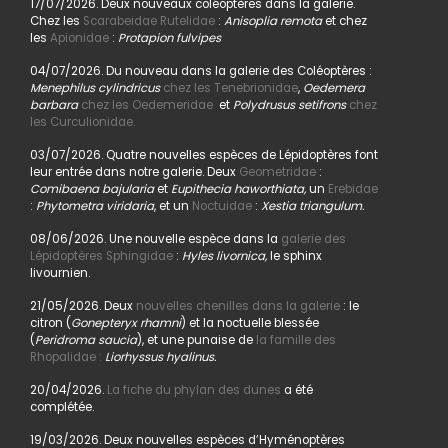
17/07/2026. Deux nouveaux coléoptères dans la galerie.
Chez les
Scarabeidae Rutelidae
:
Anisoplia remota
et chez
les
Apionidae
:
Protapion fulvipes
04/07/2026. Du nouveau dans la galerie des Coléoptères :
Menephilus cylindricus
chez les Tenebrionidae
,
Oedemera
barbara
chez les Oedemeridae
et
Polydrusus setifrons
chez
les Curculionidae.
03/07/2026. Quatre nouvelles espèces de Lépidoptères font
leur entrée dans notre galerie. Deux
Geometridae
:
Comibaena bajularia
et
Eupithecia haworthiata,
un
Erebidae
:
Phytometra viridaria
, et un
Noctuidae
:
Xestia triangulum.
08/06/2026. Une nouvelle espèce dans la
galerie des
Lépidoptères Sphingidae
:
Hyles livornica,
le sphinx
livournien.
21/05/2026. Deux
nouvelles chenilles dans la galerie
: le
citron (
Gonepteryx rhamni
) et la noctuelle blessée
(
Peridroma saucia
), et une punaise de
la famille des
Rhopalidae :
Liorhyssus hyalinus.
20/04/2026.
La fiche du phylan des dunes
a été
complétée.
19/03/2026. Deux nouvelles espèces d’Hyménoptères