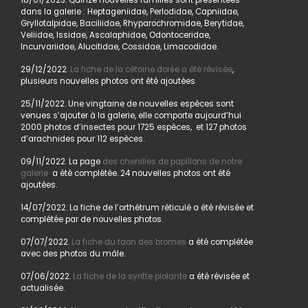
18/01/2023. Quinze nouvelles familles sont présentées
dans la galerie : Heptageniidae, Perlodidae, Capniidae,
Gryllotalpidae, Baciliidae, Rhyparochromidae, Berytidae,
Veliidae, Issidae, Ascalaphidae, Odontoceridae,
Incurvariidae, Alucitidae, Cossidae, Limacodidae.
29/12/2022.
La fiche de la cétoine dorée a été révisée
,
plusieurs nouvelles photos ont été ajoutées
25/11/2022. Une vingtaine de nouvelles espèces sont
venues s’ajouter à la galerie, elle comporte aujourd’hui
2000 photos d’insectes pour 1725 espèces, et 127 photos
d’arachnides pour 112 espèces.
09/11/2022. La page
des chenilles de papillons de notre
galerie
a été complétée. 24 nouvelles photos ont été
ajoutées.
14/07/2022. La fiche de l’orthétrum réticulé a été révisée et
complétée par de nouvelles photos.
07/07/2022.
La fiche du taon des bromes
a été complétée
avec des photos du mâle.
07/06/2022.
La fiche de la syritte piolante
a été révisée et
actualisée.