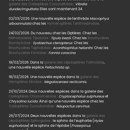
galerie des Coléoptères Coccinellidae
:
Vibidia
duodecimguttata.
Elles sont maintenant 34.
02/03/2026. Une nouvelle espèce de tenthrède
Macrophya
alboannulata
chez les
Hyménoptères Tenthredinidae
.
24/02/2026. Du nouveau chez les Diptères. Chez les
Nématocères Tipulidae
:
Tipula bezzii.
Chez les
Brachycères
Bombyliidae
:
Systoechus ctenopterus
. Chez les
Brachycères Tephritidae
:
Acanthiophilus helianthi
. Chez les
Brachycères Faniidae
:
Fannia coracina
.
19/02/2026. Dans la
galerie des Lépidoptères Tortricidae
,
une nouvelle espèce
Peltochrista sp.
18/02/2026. Une nouvelle espèce dans la
galerie des
Hémiptères Miridae
:
Megaloceroea recticornis.
21/10/2024. Deux nouvelles espèces dans la galerie des
Coléoptères Chrysomelidae
:
Cryptocephalus sulphureus
et
Chrysolina lucida
. Ainsi qu’une nouvelle espèce chez les
Coléoptères Curculionidae
:
Naupactus cervinus.
26/07/2024. Deux nouvelles espèces dans la
galerie des
Lépidoptères Sphingidae
: le sphinx de l’euphorbe (
Hyles
euphorbiae
) et le sphinx de l’épilobe (
Proserpinus