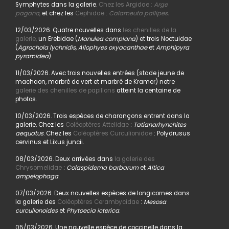
Symphytes dans la galerie.
Chez les Argidae :
Arge
pagana
,
et chez les
Cephidae :
Calameuta pallipes.
12/03/2026. Quatre nouvelles dans
les chenilles de la
galerie,
un Erebidae (
Manulea complana
) et trois Noctuidae
(
Agrochola lychnidis, Allophyes oxyacanthae
et
Amphipyra
pyramidea
).
11/03/2026. Avec trois nouvelles entrées (stade jeune de
machaon, marbré de vert et marbré de Kramer) notre
galerie des chenilles de papillons
atteint la centaine de
photos.
10/03/2026. Trois espèces de charançons entrent dans la
galerie. Chez les
Coléoptères Attelidae
:
Tatianarhynchites
aequatus
. Chez les
Coléoptères Curculionidae
: Polydrusus
cervinus et Lixus juncii.
08/03/2026. Deux arrivées dans
la galerie des
Chrysomelidae
:
Colaspidema barbarum
et
Altica
ampelophaga
.
07/03/2026. Deux nouvelles espèces de longicornes dans
la galerie des
Coléoptères Cerambycidae
:
Mesosa
curculionoides
et
Phytoecia icterica
.
05/03/2026. Une nouvelle espèce de coccinelle dans la