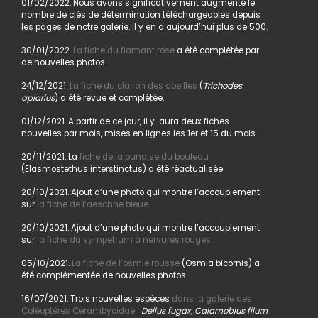
01/02/2022. Nous avons significativement augmenté le
nombre de clés de détermination téléchargeables depuis
les pages de notre galerie. Il y en a aujourd’hui plus de 500.
30/01/2022.
La fiche du flamant rose
a été complétée par
de nouvelles photos.
24/12/2021.
La fiche du clairon des abeilles
(
Trichodes
apiarius
) a été revue et complétée.
01/12/2021. A partir de ce jour, il y aura deux fiches
nouvelles par mois, mises en lignes les 1er et 15 du mois.
20/11/2021. La
fiche de la punaise du bouleau
(Elasmostethus interstinctus) a été réactualisée.
20/10/2021. Ajout d’une photo qui montre l’accouplement
sur
la fiche de l’aeschne bleue.
20/10/2021. Ajout d’une photo qui montre l’accouplement
sur
la fiche du sympetrum à nervures rouges.
05/10/2021.
La fiche de l’osmie rousse
(Osmia bicornis) a
été complémentée de nouvelles photos.
16/07/2021. Trois nouvelles espèces
dans la galerie des
Coléoptères Cerambycidae
:
Deilus fugax, Calamobius filum