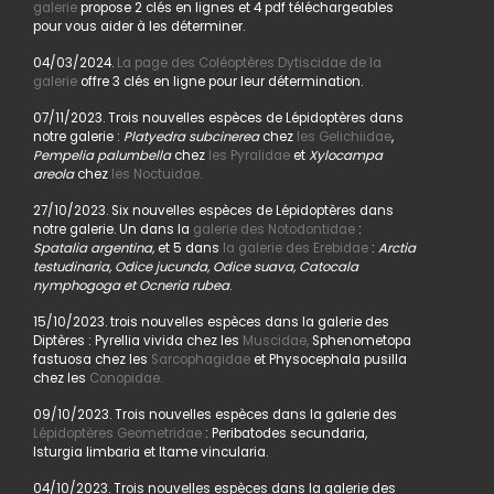
galerie
propose 2 clés en lignes et 4 pdf téléchargeables
pour vous aider à les déterminer.
04/03/2024.
La page des Coléoptères Dytiscidae de la
galerie
offre 3 clés en ligne pour leur détermination.
07/11/2023. Trois nouvelles espèces de Lépidoptères dans
notre galerie :
Platyedra subcinerea
chez
les Gelichiidae
,
Pempelia palumbella
chez
les Pyralidae
et
Xylocampa
areola
chez
les Noctuidae.
27/10/2023. Six nouvelles espèces de Lépidoptères dans
notre galerie. Un dans la
galerie des Notodontidae
:
Spatalia argentina,
et 5 dans
la galerie des Erebidae
:
Arctia
testudinaria, Odice jucunda, Odice suava, Catocala
nymphogoga et Ocneria rubea
.
15/10/2023. trois nouvelles espèces dans la galerie des
Diptères : Pyrellia vivida chez les
Muscidae,
Sphenometopa
fastuosa chez les
Sarcophagidae
et Physocephala pusilla
chez les
Conopidae.
09/10/2023. Trois nouvelles espèces dans la galerie des
Lépidoptères Geometridae
: Peribatodes secundaria,
Isturgia limbaria et Itame vincularia.
04/10/2023. Trois nouvelles espèces dans la galerie des