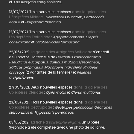
et
Anastragalia sanguinolenta.
13/07/2021. Trois nouvelles espèces
dans la galerie des
Hémiptères Miridae
:
Deraeocoris punctum, Deraeocoris
ribauti
et
Harpocera thoracica.
12/07/2021. Trois nouvelles espèces
dans la galerie des
Lépidoptères Tortricidae
:
Agapeta hamana, Clepsis
consimilana
et
Lozotaeniodes formosana.
22/06/2021.
La galerie des Araignées Salticidae
s’enrichit
de 8 photos : la femelle de
Carrhotus xanthogramma,
Pseudicius eucarpatus, Salticus mutabilis/zebraneus,
Salticus propinquus, Macaroeris nidicolens, Philaeus
chrysops
(2 variantes de la femelle) et
Pellenes
arciger/brevis.
27/05/2021. Deux nouvelles espèces
dans la galerie des
Coléptères Cleridae
:
Opilo mollis
et
Clerus mutillarius.
23/05/2021. Trois nouvelles espèces dans
la galerie des
Coléoptères Geotrupidae
:
Geotrupes puncticollis, Geotrupes
stercorarius et Trypocopris pyrenaeus.
03/05/2021.
La fiche d’
Epistrophe eligans,
un Diptère
Syrphidae a été complétée avec une photo de sa larve.