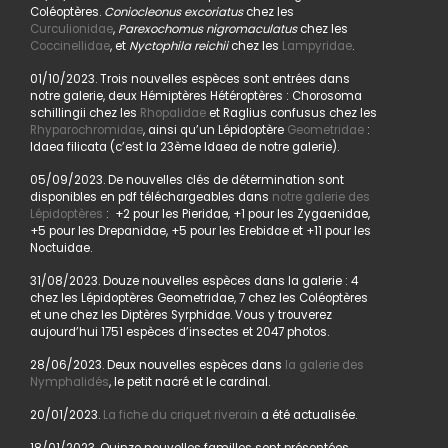
Coléoptères.
Coniocleonus excoriatus
chez les
Curculionidae
,
Parexochomus nigromaculatus
chez les
Coccinellidae
, et
Nyctophila reichii
chez les
Lampyridae
.
01/10/2023. Trois nouvelles espèces sont entrées dans
notre galerie, deux Hémiptères Hétéroptères : Chorosoma
schillingii chez les
Rhopalidae
et Raglius confusus chez les
Rhyparochromidae
, ainsi qu’un Lépidoptère
Geometridae
:
Idaea filicata (c’est la 23ème Idaea de notre galerie).
05/09/2023. De nouvelles clés de détermination sont
disponibles en pdf téléchargeables dans
notre galerie des
Lépidoptères
: +2 pour les Pieridae, +1 pour les Zygaenidae,
+5 pour les Drepanidae, +5 pour les Erebidae et +11 pour les
Noctuidae.
31/08/2023. Douze nouvelles espèces dans la galerie : 4
chez les Lépidoptères Geometridae, 7 chez les Coléoptères
et une chez les Diptères Syrphidae. Vous y trouverez
aujourd’hui 1751 espèces d’insectes et 2047 photos.
28/06/2023. Deux nouvelles espèces dans
la galerie des
Nymphalidés
, le petit nacré et le cardinal.
20/01/2023.
La fiche du criquet riverain
a été actualisée.