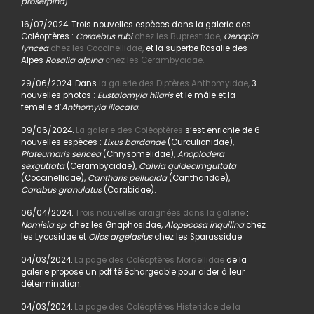
proserpina
).
16/07/2024. Trois nouvelles espèces dans la galerie des
Coléoptères :
Coraebus rubi
chez les Buprestidae,
Oenopia
lyncea
chez les Coccinellidae,
et la superbe Rosalie des
Alpes
Rosalia alpina
chez les Cerambycidae.
29/06/2024. Dans
la galerie des Diptères Anthomyidae,
3
nouvelles photos :
Eustalomyia hilaris
et le mâle et la
femelle d’
Anthomyia illocata.
09/06/2024.
La galerie des Coléoptères
s’est enrichie de 6
nouvelles espèces :
Lixus bardanae
(Curculionidae),
Plateumaris sericea
(Chrysomelidae),
Anoplodera
sexguttata
(Cerambycidae),
Calvia quidecimguttata
(Coccinellidae),
Cantharis pellucida
(Cantharidae),
Carabus granulatus
(Carabidae).
06/04/2024.
Trois nouvelles araignées dans la galerie
:
Nomisia sp
. chez les Gnaphosidae,
Alopecosa inquilina
chez
les Lycosidae et
Olios argelasius
chez les Sparassidae.
04/03/2024.
La page des Coléoptères Mordellidae
de la
galerie propose un pdf téléchargeable pour aider à leur
détermination.
04/03/2024.
La page des Coléoptères Histeridae de la