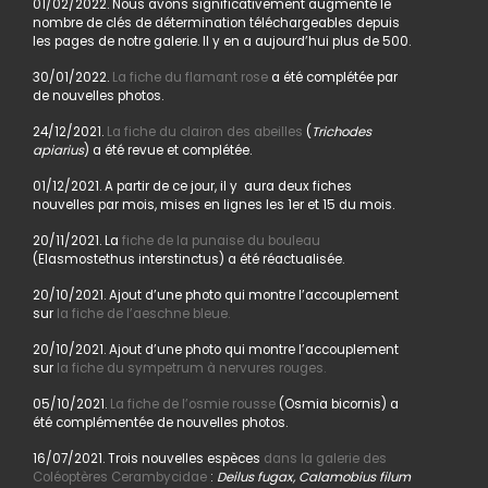
01/02/2022. Nous avons significativement augmenté le
nombre de clés de détermination téléchargeables depuis
les pages de notre galerie. Il y en a aujourd’hui plus de 500.
30/01/2022.
La fiche du flamant rose
a été complétée par
de nouvelles photos.
24/12/2021.
La fiche du clairon des abeilles
(
Trichodes
apiarius
) a été revue et complétée.
01/12/2021. A partir de ce jour, il y aura deux fiches
nouvelles par mois, mises en lignes les 1er et 15 du mois.
20/11/2021. La
fiche de la punaise du bouleau
(Elasmostethus interstinctus) a été réactualisée.
20/10/2021. Ajout d’une photo qui montre l’accouplement
sur
la fiche de l’aeschne bleue.
20/10/2021. Ajout d’une photo qui montre l’accouplement
sur
la fiche du sympetrum à nervures rouges.
05/10/2021.
La fiche de l’osmie rousse
(Osmia bicornis) a
été complémentée de nouvelles photos.
16/07/2021. Trois nouvelles espèces
dans la galerie des
Coléoptères Cerambycidae
:
Deilus fugax, Calamobius filum