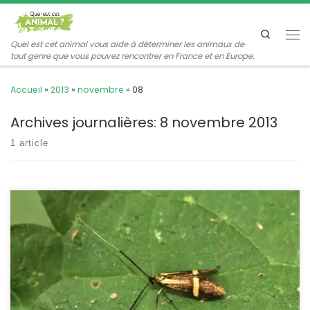
Passer au contenu
Search
Me
Quel est cet animal vous aide à déterminer les animaux de
tout genre que vous pouvez rencontrer en France et en Europe.
Accueil
»
2013
»
novembre
»
08
Archives journalières:
8 novembre 2013
1 article
Lors d’une promenade printanière en forêt, il est fréquent de
rencontrer ce petit lépidoptère. Les mâles constituent des
essaims qui volent de bas en haut dans un rayon de soleil pour
attirer les femelles. Nemophora degeerella (ex-Adela degeerella)
POSITION SYSTÉMATIQUE : Insecte Lépidoptère Famille des
Adelidae ETYMOLOGIE : Adela = qui ne se montre […]