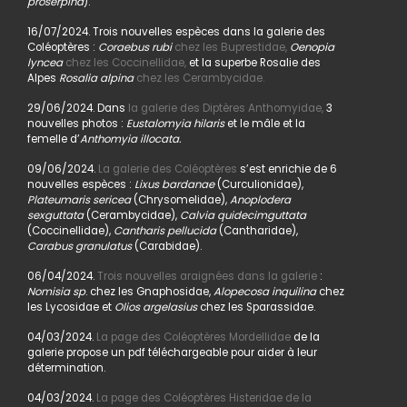
proserpina
).
16/07/2024. Trois nouvelles espèces dans la galerie des
Coléoptères :
Coraebus rubi
chez les Buprestidae,
Oenopia
lyncea
chez les Coccinellidae,
et la superbe Rosalie des
Alpes
Rosalia alpina
chez les Cerambycidae.
29/06/2024. Dans
la galerie des Diptères Anthomyidae,
3
nouvelles photos :
Eustalomyia hilaris
et le mâle et la
femelle d’
Anthomyia illocata.
09/06/2024.
La galerie des Coléoptères
s’est enrichie de 6
nouvelles espèces :
Lixus bardanae
(Curculionidae),
Plateumaris sericea
(Chrysomelidae),
Anoplodera
sexguttata
(Cerambycidae),
Calvia quidecimguttata
(Coccinellidae),
Cantharis pellucida
(Cantharidae),
Carabus granulatus
(Carabidae).
06/04/2024.
Trois nouvelles araignées dans la galerie
:
Nomisia sp
. chez les Gnaphosidae,
Alopecosa inquilina
chez
les Lycosidae et
Olios argelasius
chez les Sparassidae.
04/03/2024.
La page des Coléoptères Mordellidae
de la
galerie propose un pdf téléchargeable pour aider à leur
détermination.
04/03/2024.
La page des Coléoptères Histeridae de la