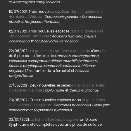
et
Anastragalia sanguinolenta.
13/07/2021. Trois nouvelles espèces
dans la galerie des
Hémiptères Miridae
:
Deraeocoris punctum, Deraeocoris
ribauti
et
Harpocera thoracica.
12/07/2021. Trois nouvelles espèces
dans la galerie des
Lépidoptères Tortricidae
:
Agapeta hamana, Clepsis
consimilana
et
Lozotaeniodes formosana.
22/06/2021.
La galerie des Araignées Salticidae
s’enrichit
de 8 photos : la femelle de
Carrhotus xanthogramma,
Pseudicius eucarpatus, Salticus mutabilis/zebraneus,
Salticus propinquus, Macaroeris nidicolens, Philaeus
chrysops
(2 variantes de la femelle) et
Pellenes
arciger/brevis.
27/05/2021. Deux nouvelles espèces
dans la galerie des
Coléptères Cleridae
:
Opilo mollis
et
Clerus mutillarius.
23/05/2021. Trois nouvelles espèces dans
la galerie des
Coléoptères Geotrupidae
:
Geotrupes puncticollis, Geotrupes
stercorarius et Trypocopris pyrenaeus.
03/05/2021.
La fiche d’
Epistrophe eligans,
un Diptère
Syrphidae a été complétée avec une photo de sa larve.