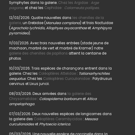
Symphytes dans la galerie.
Chez les Argidae :
Arge
pagana
,
et chez les
Cephidae :
Calameuta pallipes.
12/03/2026. Quatre nouvelles dans
les chenilles de la
galerie,
un Erebidae (
Manulea complana
) et trois Noctuidae
(
Agrochola lychnidis, Allophyes oxyacanthae
et
Amphipyra
pyramidea
).
11/03/2026. Avec trois nouvelles entrées (stade jeune de
machaon, marbré de vert et marbré de Kramer) notre
galerie des chenilles de papillons
atteint la centaine de
photos.
10/03/2026. Trois espèces de charançons entrent dans la
galerie. Chez les
Coléoptères Attelidae
:
Tatianarhynchites
aequatus
. Chez les
Coléoptères Curculionidae
: Polydrusus
cervinus et Lixus juncii.
08/03/2026. Deux arrivées dans
la galerie des
Chrysomelidae
:
Colaspidema barbarum
et
Altica
ampelophaga
.
07/03/2026. Deux nouvelles espèces de longicornes dans
la galerie des
Coléoptères Cerambycidae
:
Mesosa
curculionoides
et
Phytoecia icterica
.
05/03/2026. Une nouvelle espèce de coccinelle dans la