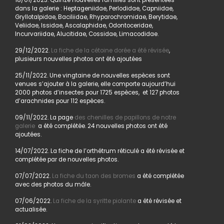
18/01/2023. Quinze nouvelles familles sont présentées
dans la galerie : Heptageniidae, Perlodidae, Capniidae,
Gryllotalpidae, Baciliidae, Rhyparochromidae, Berytidae,
Veliidae, Issidae, Ascalaphidae, Odontoceridae,
Incurvariidae, Alucitidae, Cossidae, Limacodidae.
29/12/2022.
La fiche de la cétoine dorée a été révisée
,
plusieurs nouvelles photos ont été ajoutées
25/11/2022. Une vingtaine de nouvelles espèces sont
venues s’ajouter à la galerie, elle comporte aujourd’hui
2000 photos d’insectes pour 1725 espèces, et 127 photos
d’arachnides pour 112 espèces.
09/11/2022. La page
des chenilles de papillons de notre
galerie
a été complétée. 24 nouvelles photos ont été
ajoutées.
14/07/2022. La fiche de l’orthétrum réticulé a été révisée et
complétée par de nouvelles photos.
07/07/2022.
La fiche du taon des bromes
a été complétée
avec des photos du mâle.
07/06/2022.
La fiche de la syritte piolante
a été révisée et
actualisée.