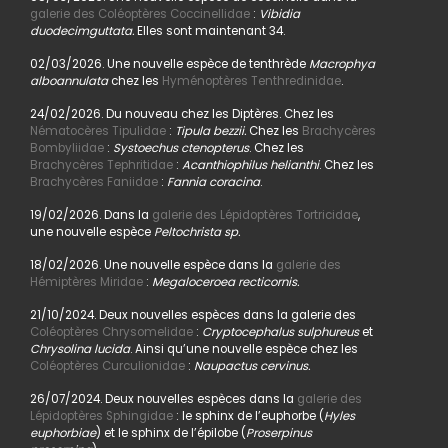
galerie des Coléoptères Coccinellidae
:
Vibidia
duodecimguttata.
Elles sont maintenant 34.
02/03/2026. Une nouvelle espèce de tenthrède
Macrophya
alboannulata
chez les
Hyménoptères Tenthredinidae
.
24/02/2026. Du nouveau chez les Diptères. Chez les
Nématocères Tipulidae
:
Tipula bezzii.
Chez les
Brachycères
Bombyliidae
:
Systoechus ctenopterus
. Chez les
Brachycères Tephritidae
:
Acanthiophilus helianthi
. Chez les
Brachycères Faniidae
:
Fannia coracina
.
19/02/2026. Dans la
galerie des Lépidoptères Tortricidae
,
une nouvelle espèce
Peltochrista sp.
18/02/2026. Une nouvelle espèce dans la
galerie des
Hémiptères Miridae
:
Megaloceroea recticornis.
21/10/2024. Deux nouvelles espèces dans la galerie des
Coléoptères Chrysomelidae
:
Cryptocephalus sulphureus
et
Chrysolina lucida
. Ainsi qu’une nouvelle espèce chez les
Coléoptères Curculionidae
:
Naupactus cervinus.
26/07/2024. Deux nouvelles espèces dans la
galerie des
Lépidoptères Sphingidae
: le sphinx de l’euphorbe (
Hyles
euphorbiae
) et le sphinx de l’épilobe (
Proserpinus