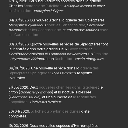
17/07/2026. Deux nouveaux coléoptères dans la galerie.
Chez les
Scarabeidae Rutelidae
:
Anisoplia remota
et chez
les
Apionidae
:
Protapion fulvipes
04/07/2026. Du nouveau dans la galerie des Coléoptères :
Menephilus cylindricus
chez les Tenebrionidae
,
Oedemera
barbara
chez les Oedemeridae
et
Polydrusus setifrons
chez
les Curculionidae.
03/07/2026. Quatre nouvelles espèces de Lépidoptères font
leur entrée dans notre galerie. Deux
Geometridae
:
Comibaena bajularia
et
Eupithecia haworthiata,
un
Erebidae
:
Phytometra viridaria
, et un
Noctuidae
:
Xestia triangulum.
08/06/2026. Une nouvelle espèce dans la
galerie des
Lépidoptères Sphingidae
:
Hyles livornica,
le sphinx
livournien.
21/05/2026. Deux
nouvelles chenilles dans la galerie
: le
citron (
Gonepteryx rhamni
) et la noctuelle blessée
(
Peridroma saucia
), et une punaise de
la famille des
Rhopalidae :
Liorhyssus hyalinus.
20/04/2026.
La fiche du phylan des dunes
a été
complétée.
19/03/2026. Deux nouvelles espèces d’Hyménoptères