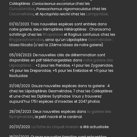
Coléoptères.
Coniocleonus excoriatus
chez les
Curculionidae
,
Parexochomus nigromaculatus
chez les
Coccinellidae
, et
Nyctophila reichii
chez les
Lampyridae
.
01/10/2023. Trois nouvelles espèces sont entrées dans
notre galerie, deux Hémiptères Hétéroptères : Chorosoma
schillingii chez les
Rhopalidae
et Raglius confusus chez les
Rhyparochromidae
, ainsi qu’un Lépidoptère
Geometridae
:
Idaea filicata (c’est la 23ème Idaea de notre galerie).
05/09/2023. De nouvelles clés de détermination sont
disponibles en pdf téléchargeables dans
notre galerie des
Lépidoptères
: +2 pour les Pieridae, +1 pour les Zygaenidae,
+5 pour les Drepanidae, +5 pour les Erebidae et +11 pour les
Noctuidae.
31/08/2023. Douze nouvelles espèces dans la galerie : 4
chez les Lépidoptères Geometridae, 7 chez les Coléoptères
et une chez les Diptères Syrphidae. Vous y trouverez
aujourd’hui 1751 espèces d’insectes et 2047 photos.
28/06/2023. Deux nouvelles espèces dans
la galerie des
Nymphalidés
, le petit nacré et le cardinal.
20/01/2023.
La fiche du criquet riverain
a été actualisée.