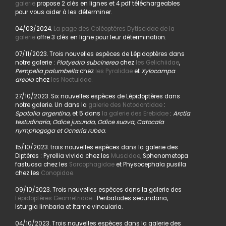
galerie
propose 2 clés en lignes et 4 pdf téléchargeables
pour vous aider à les déterminer.
04/03/2024.
La page des Coléoptères Dytiscidae de la
galerie
offre 3 clés en ligne pour leur détermination.
07/11/2023. Trois nouvelles espèces de Lépidoptères dans
notre galerie :
Platyedra subcinerea
chez
les Gelichiidae
,
Pempelia palumbella
chez
les Pyralidae
et
Xylocampa
areola
chez
les Noctuidae.
27/10/2023. Six nouvelles espèces de Lépidoptères dans
notre galerie. Un dans la
galerie des Notodontidae
:
Spatalia argentina,
et 5 dans
la galerie des Erebidae
:
Arctia
testudinaria, Odice jucunda, Odice suava, Catocala
nymphogoga et Ocneria rubea
.
15/10/2023. trois nouvelles espèces dans la galerie des
Diptères : Pyrellia vivida chez les
Muscidae,
Sphenometopa
fastuosa chez les
Sarcophagidae
et Physocephala pusilla
chez les
Conopidae.
09/10/2023. Trois nouvelles espèces dans la galerie des
Lépidoptères Geometridae
: Peribatodes secundaria,
Isturgia limbaria et Itame vincularia.
04/10/2023. Trois nouvelles espèces dans la galerie des